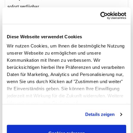
sofort verfügbar
In den Warenkorb
Zum Merkzettel
Diese Webseite verwendet Cookies
Bewertungen - das sagen unsere
Wir nutzen Cookies, um Ihnen die bestmögliche Nutzung
Kunden
unserer Webseite zu ermöglichen und unsere
Kommunikation mit Ihnen zu verbessern. Wir
(6)
Bewertung: 5 von 5 (6 Bewertungen)
6 Bewertungen
berücksichtigen hierbei Ihre Präferenzen und verarbeiten
Schreiben Sie jetzt Ihre persönliche Erfahrung mit
Daten für Marketing, Analytics und Personalisierung nur,
diesem Artikel und helfen Sie anderen bei deren
wenn Sie uns durch Klicken auf "Zustimmen und weiter"
Kaufentscheidung
Ihr Einverständnis geben. Sie können Ihre Einwilligung
Vakuumbeutel kochfest 15 cm x 30 cm
jederzeit mit Wirkung für die Zukunft widerrufen. Weitere
Informationen zu den Cookies und
Einloggen und Bewertung schreiben
Anpassungsmöglichkeiten finden Sie unter dem Button
Details zeigen
"Details anzeigen".
5 von 5
Sehr gut