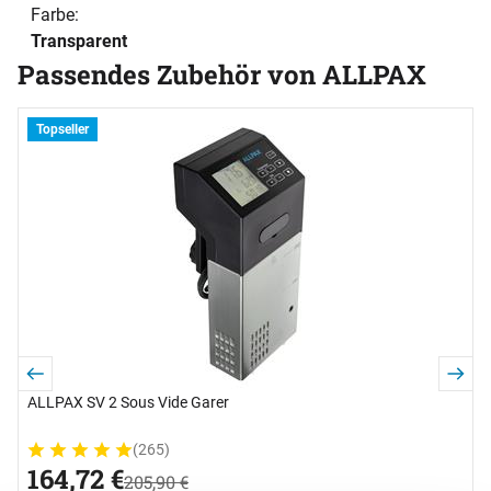
Farbe
Transparent
Passendes Zubehör von ALLPAX
Zubehör überspringen
V
Topseller
B
2
s
ALLPAX SV 2 Sous Vide Garer
(265)
Bewertung: 5 von 5 (265 Bewertungen)
265 Bewertungen
jetzt:
164
,
72
€
statt:
205
,
90
€