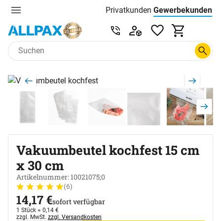
Privatkunden
Gewerbekunden
Menu
Preisliste:
Service & Beratung unter 0
Zum Hauptinhalt springen
Produktgalerie
Zur Kaufbox springen
Vakuumbeutel kochfest 15 cm
x 30 cm
Artikelnummer: 10021075;0
(6)
Bewertung: 5 von 5 (6 Bewertungen)
6 Bewertungen
14
,
17
€
sofort verfügbar
1 Stück =
0
,
14
€
Steuerhinweis:
zzgl. MwSt.
zzgl. Versandkosten