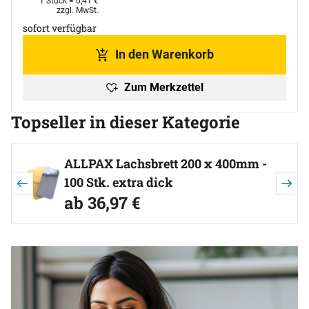
1 Stück =
0
,
41
€
Steuerhinweis:
zzgl. MwSt.
sofort verfügbar
In den Warenkorb
Zum Merkzettel
Topseller in dieser Kategorie
Artikel überspringen
ALLPAX Lachsbrett 200 x 400mm -
100 Stk. extra dick
ab:
ab
36
,
97
€