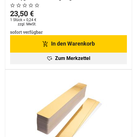
Noch keine Bewertungen abgegeben
0 Bewertungen
23
,
50
€
1 Stück =
0
,
24
€
Steuerhinweis:
zzgl. MwSt.
sofort verfügbar
In den Warenkorb
Zum Merkzettel