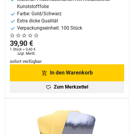
Kunststofffolie
Farbe: Gold/Schwarz
Extra dicke Qualität
Verpackungseinheit: 100 Stück
Noch keine Bewertungen abgegeben
0 Bewertungen
39
,
90
€
1 Stück =
0
,
40
€
Steuerhinweis:
zzgl. MwSt.
sofort verfügbar
In den Warenkorb
Zum Merkzettel