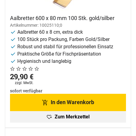
Aalbretter 600 x 80 mm 100 Stk. gold/silber
Artikelnummer: 10025110;0
Aalbretter 60 x 8 cm, extra dick
100 Stück pro Packung, Farben Gold/Silber
Robust und stabil für professionellen Einsatz
Praktische Größe für Fischpräsentation
Hygienisch und langlebig
Noch keine Bewertungen abgegeben
0 Bewertungen
29
,
90
€
Steuerhinweis:
zzgl. MwSt.
sofort verfügbar
In den Warenkorb
Zum Merkzettel