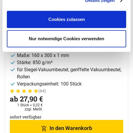
Details zeigen
"Details anzeigen".
ALLPAX Lachsbrett 160 x 300mm - 100 Stk.
Cookies zulassen
extra dick
Artikelnummer: 10002179;0
Nur notwendige Cookies verwenden
stabiler Einlegekarton
beidseitig lebensmittelecht beschichtet
Maße: 160 x 300 x 1 mm
Stärke: 850 g/m²
für Siegel-Vakuumbeutel, geriffelte Vakuumbeutel,
Rollen
Verpackungseinheit: 100 Stück
(64)
Bewertung: 5 von 5 (64 Bewertungen)
64 Bewertungen
ab:
ab
27
,
90
€
1 Stück =
0
,
32
€
Steuerhinweis:
zzgl. MwSt.
sofort verfügbar
In den Warenkorb