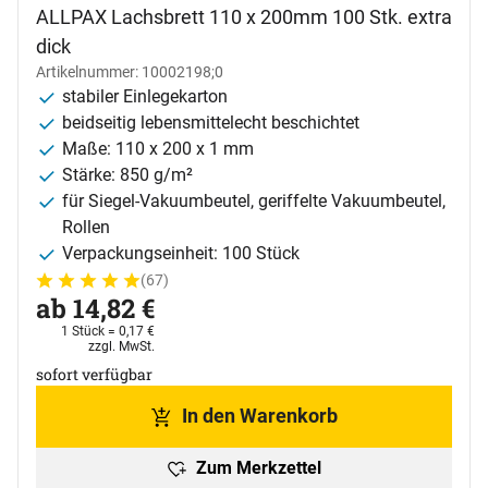
ALLPAX Lachsbrett 110 x 200mm 100 Stk. extra
dick
Artikelnummer: 10002198;0
stabiler Einlegekarton
beidseitig lebensmittelecht beschichtet
Maße: 110 x 200 x 1 mm
Stärke: 850 g/m²
für Siegel-Vakuumbeutel, geriffelte Vakuumbeutel,
Rollen
Verpackungseinheit: 100 Stück
(67)
Bewertung: 5 von 5 (67 Bewertungen)
67 Bewertungen
ab:
ab
14
,
82
€
1 Stück =
0
,
17
€
Steuerhinweis:
zzgl. MwSt.
sofort verfügbar
In den Warenkorb
Zum Merkzettel