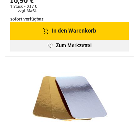
1 Stück =
0
,
17
€
Steuerhinweis:
zzgl. MwSt.
sofort verfügbar
In den Warenkorb
Zum Merkzettel