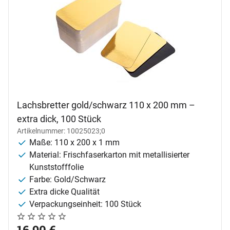
Lachsbretter gold/schwarz 110 x 200 mm –
extra dick, 100 Stück
Artikelnummer: 10025023;0
Maße: 110 x 200 x 1 mm
Material: Frischfaserkarton mit metallisierter
Kunststofffolie
Farbe: Gold/Schwarz
Extra dicke Qualität
Verpackungseinheit: 100 Stück
Noch keine Bewertungen abgegeben
0 Bewertungen
16
,
90
€