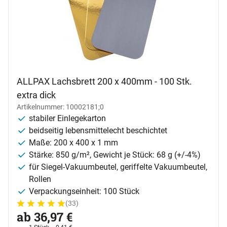
ALLPAX Lachsbrett 200 x 400mm - 100 Stk.
extra dick
Artikelnummer: 10002181;0
stabiler Einlegekarton
beidseitig lebensmittelecht beschichtet
Maße: 200 x 400 x 1 mm
Stärke: 850 g/m², Gewicht je Stück: 68 g (+/-4%)
für Siegel-Vakuumbeutel, geriffelte Vakuumbeutel,
Rollen
Verpackungseinheit: 100 Stück
(33)
Bewertung: 5 von 5 (33 Bewertungen)
33 Bewertungen
ab:
ab
36
,
97
€