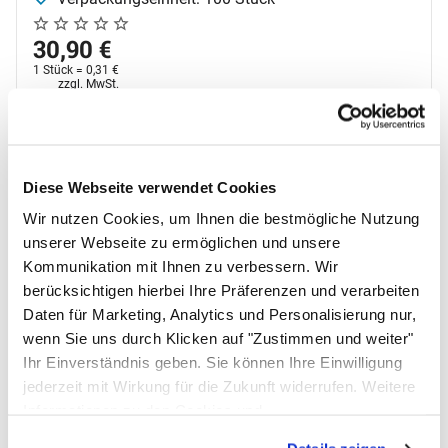
Noch keine Bewertungen abgegeben
0 Bewertungen
30
,
90
€
1 Stück =
0
,
31
€
Steuerhinweis:
zzgl. MwSt.
sofort verfügbar
In den Warenkorb
Diese Webseite verwendet Cookies
Zum Merkzettel
Wir nutzen Cookies, um Ihnen die bestmögliche Nutzung
unserer Webseite zu ermöglichen und unsere
Kommunikation mit Ihnen zu verbessern. Wir
berücksichtigen hierbei Ihre Präferenzen und verarbeiten
Daten für Marketing, Analytics und Personalisierung nur,
wenn Sie uns durch Klicken auf "Zustimmen und weiter"
Ihr Einverständnis geben. Sie können Ihre Einwilligung
jederzeit mit Wirkung für die Zukunft widerrufen. Weitere
Informationen zu den Cookies und
Anpassungsmöglichkeiten finden Sie unter dem Button