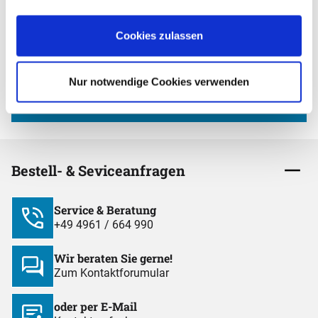
ALLPAX Newsletter bestellen
und
10,- €
Gutscheincode
Cookies zulassen
erhalten
Nur notwendige Cookies verwenden
Jetzt anmelden und profitieren!
Bestell- & Seviceanfragen
Service & Beratung
+49 4961 / 664 990
Wir beraten Sie gerne!
Zum Kontaktforumular
oder per E-Mail