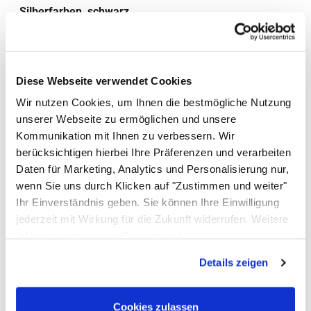
Silberfarben, schwarz
Gewicht
241 g
Bewertungen - das sagen unsere
Diese Webseite verwendet Cookies
Kunden
Wir nutzen Cookies, um Ihnen die bestmögliche Nutzung
Noch keine Bewertungen abgegeben
0 Bewertungen
unserer Webseite zu ermöglichen und unsere
Schreiben Sie jetzt Ihre persönliche Erfahrung mit
Kommunikation mit Ihnen zu verbessern. Wir
diesem Artikel und helfen Sie anderen bei deren
berücksichtigen hierbei Ihre Präferenzen und verarbeiten
Kaufentscheidung
Daten für Marketing, Analytics und Personalisierung nur,
Hendi Brotmesser 23 cm
wenn Sie uns durch Klicken auf "Zustimmen und weiter"
Ihr Einverständnis geben. Sie können Ihre Einwilligung
Einloggen und Bewertung schreiben
jederzeit mit Wirkung für die Zukunft widerrufen. Weitere
Informationen zu den Cookies und
Das könnte Ihnen ebenfalls gefallen
Anpassungsmöglichkeiten finden Sie unter dem Button
Details zeigen
Artikel überspringen
"Details anzeigen".
Schälmesser, 7,5 cm
Cookies zulassen