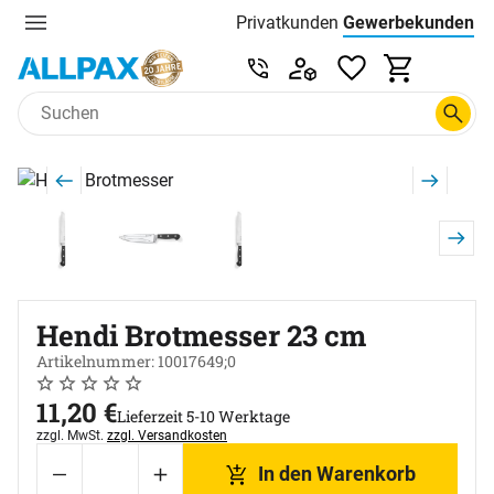
Privatkunden
Gewerbekunden
Menu
Preisliste:
Service & Beratung unter 0
Zum Hauptinhalt springen
Produktgalerie
Zur Kaufbox springen
Hendi Brotmesser 23 cm
Artikelnummer: 10017649;0
Noch keine Bewertungen abgegeben
0 Bewertungen
11
,
20
€
Lieferzeit 5-10 Werktage
Steuerhinweis:
zzgl. MwSt.
zzgl. Versandkosten
In den Warenkorb