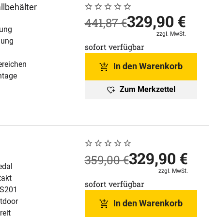
lbehälter
Noch keine Bewertungen abgegeben
0 Bewertungen
jetzt:
329
,
90
€
statt:
441
,
87
€
nung
Steuerhinweis:
zzgl. MwSt.
nung
sofort verfügbar
ereichen
In den Warenkorb
ntage
Zum Merkzettel
Noch keine Bewertungen abgegeben
0 Bewertungen
jetzt:
329
,
90
€
statt:
359
,
00
€
edal
Steuerhinweis:
zzgl. MwSt.
takt
sofort verfügbar
US201
utdoor
In den Warenkorb
reit