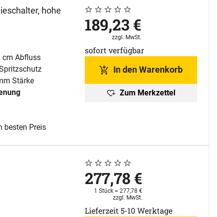
ieschalter, hohe
Noch keine Bewertungen abgegeben
0 Bewertungen
189
,
23
€
Steuerhinweis:
zzgl. MwSt.
sofort verfügbar
2 cm Abfluss
Spritzschutz
In den Warenkorb
 mm Stärke
enung
Zum Merkzettel
 besten Preis
Noch keine Bewertungen abgegeben
0 Bewertungen
277
,
78
€
1 Stück =
277
,
78
€
Steuerhinweis:
zzgl. MwSt.
Lieferzeit 5-10 Werktage