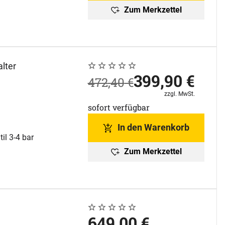
Zum Merkzettel
lter
Noch keine Bewertungen abgegeben
0 Bewertungen
jetzt:
399
,
90
€
statt:
472
,
40
€
Steuerhinweis:
zzgl. MwSt.
sofort verfügbar
In den Warenkorb
il 3-4 bar
Zum Merkzettel
Noch keine Bewertungen abgegeben
0 Bewertungen
649
,
00
€