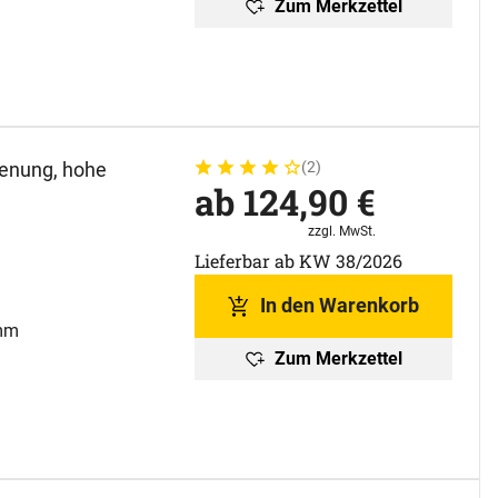
Zum Merkzettel
enung, hohe
(2)
Bewertung: 4 von 5 (2 Bewertungen)
2 Bewertungen
ab:
ab
124
,
90
€
Steuerhinweis:
zzgl. MwSt.
Lieferbar ab KW 38/2026
In den Warenkorb
 mm
Zum Merkzettel