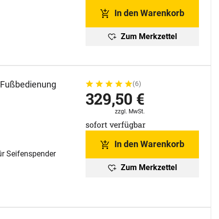
In den Warenkorb
Zum Merkzettel
t Fußbedienung
(6)
Bewertung: 5 von 5 (6 Bewertungen)
6 Bewertungen
329
,
50
€
Steuerhinweis:
zzgl. MwSt.
sofort verfügbar
In den Warenkorb
ür Seifenspender
Zum Merkzettel