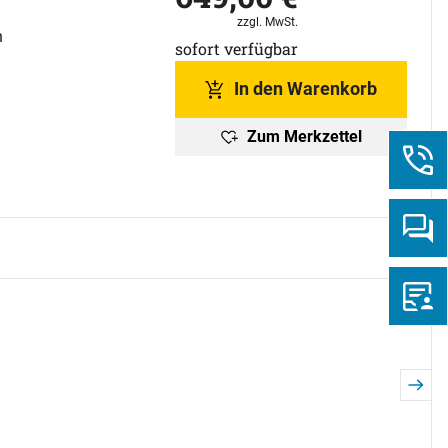
Steuerhinweis:
zzgl. MwSt.
n
sofort verfügbar
In den Warenkorb
Zum Merkzettel