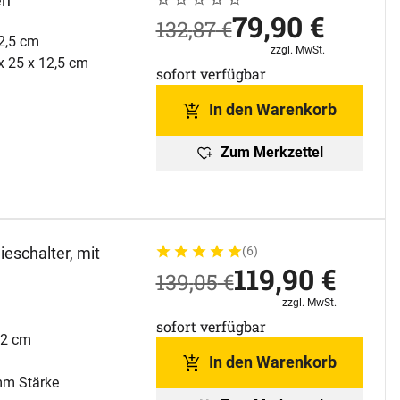
en
Noch keine Bewertungen abgegeben
0 Bewertungen
jetzt:
79
,
90
€
statt:
132
,
87
€
2,5 cm
Steuerhinweis:
zzgl. MwSt.
x 25 x 12,5 cm
sofort verfügbar
In den Warenkorb
Zum Merkzettel
eschalter, mit
(6)
Bewertung: 5 von 5 (6 Bewertungen)
6 Bewertungen
jetzt:
119
,
90
€
statt:
139
,
05
€
Steuerhinweis:
zzgl. MwSt.
sofort verfügbar
,2 cm
In den Warenkorb
 mm Stärke