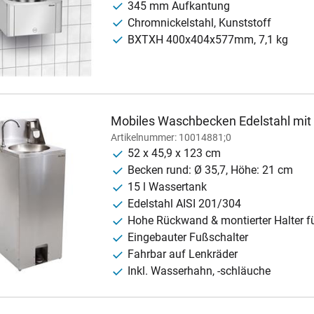
345 mm Aufkantung
Chromnickelstahl, Kunststoff
BXTXH 400x404x577mm, 7,1 kg
Mobiles Waschbecken Edelstahl mi
Artikelnummer: 10014881;0
52 x 45,9 x 123 cm
Becken rund: Ø 35,7, Höhe: 21 cm
15 l Wassertank
Edelstahl AISI 201/304
Hohe Rückwand & montierter Halter f
Eingebauter Fußschalter
Fahrbar auf Lenkräder
Inkl. Wasserhahn, -schläuche