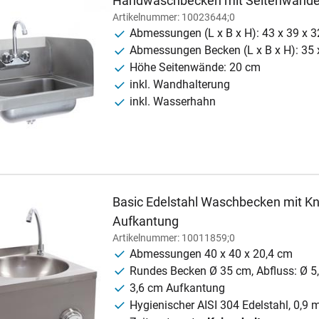
Handwaschbecken mit Seitenwänd
Artikelnummer: 10023644;0
Abmessungen (L x B x H): 43 x 39 x 3
Abmessungen Becken (L x B x H): 35 
Höhe Seitenwände: 20 cm
inkl. Wandhalterung
inkl. Wasserhahn
Basic Edelstahl Waschbecken mit Kni
Aufkantung
Artikelnummer: 10011859;0
Abmessungen 40 x 40 x 20,4 cm
Rundes Becken Ø 35 cm, Abfluss: Ø 5
3,6 cm Aufkantung
Hygienischer AISI 304 Edelstahl, 0,9