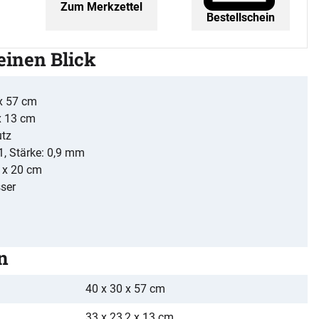
Zum Merkzettel
Bestellschein
 einen Blick
x 57 cm
x 13 cm
tz
1, Stärke: 0,9 mm
 x 20 cm
ser
n
40 x 30 x 57 cm
33 x 23,2 x 13 cm