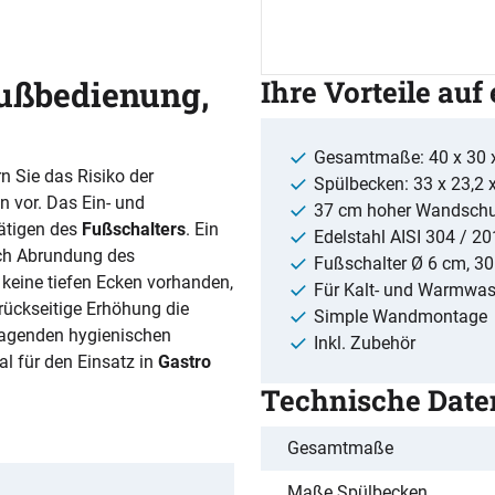
ußbedienung,
Ihre Vorteile auf
Gesamtmaße: 40 x 30 
 Sie das Risiko der
Spülbecken: 33 x 23,2 
 vor. Das Ein- und
37 cm hoher Wandschu
ätigen des
Fußschalters
. Ein
Edelstahl AISI 304 / 20
rch Abrundung des
Fußschalter Ø 6 cm, 30
 keine tiefen Ecken vorhanden,
Für Kalt- und Warmwas
ückseitige Erhöhung die
Simple Wandmontage
ragenden hygienischen
Inkl. Zubehör
al für den Einsatz in
Gastro
Technische Date
Gesamtmaße
Maße Spülbecken