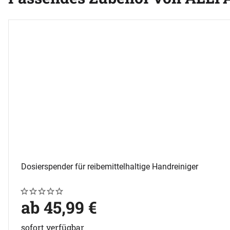
Zubehör überspringen
Dosierspender für reibemittelhaltige Handreiniger
Noch keine Bewertungen abgegeben
0 Bewertungen
ab:
ab
45
,
99
€
sofort verfügbar