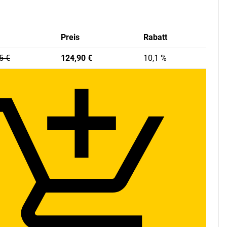
Preis
Rabatt
Rabatt
5
€
124,
90
€
10,1
%