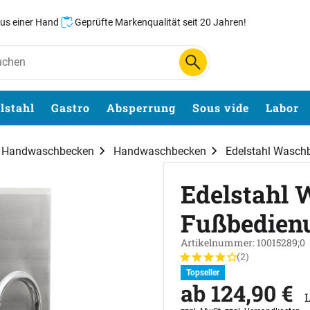
aus einer Hand
Geprüfte Markenqualität seit 20 Jahren!
lstahl
Gastro
Absperrung
Sous vide
Labor
d Handwaschbecken
Handwaschbecken
Edelstahl Wasch
Edelstahl 
Fußbedien
Artikelnummer: 10015289;0
(2)
Bewertung: 4 von 5 (2 Bew
2 Bewertungen
Topseller
ab:
ab
124
,
90
€