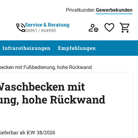
Privatkunden
Gewerbekunden
Preisliste:
Service & Beratung
04961 / 664990
Service & Beratung unter 04961 / 77 5
Infrarotheizungen
Empfehlungen
becken mit Fußbedienung, hohe Rückwand
Waschbecken mit
ung, hohe Rückwand
ertungen)
Lieferbar ab KW 38/2026