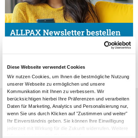
ALLPAX Newsletter bestellen
und
10,- €
Gutscheincode
erhalten
Jetzt anmelden und profitieren!
Diese Webseite verwendet Cookies
Wir nutzen Cookies, um Ihnen die bestmögliche Nutzung
unserer Webseite zu ermöglichen und unsere
Kommunikation mit Ihnen zu verbessern. Wir
berücksichtigen hierbei Ihre Präferenzen und verarbeiten
Bestell- & Seviceanfragen
Daten für Marketing, Analytics und Personalisierung nur,
wenn Sie uns durch Klicken auf "Zustimmen und weiter"
Service & Beratung
Ihr Einverständnis geben. Sie können Ihre Einwilligung
+49 4961 / 664 990
jederzeit mit Wirkung für die Zukunft widerrufen. Weitere
Informationen zu den Cookies und