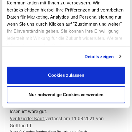
wie zuvor ccccccccccccccccccc
Kommunikation mit Ihnen zu verbessern. Wir
Verifizierter Kauf
verfasst am 10.07.2019 von Michael
berücksichtigen hierbei Ihre Präferenzen und verarbeiten
M
Daten für Marketing, Analytics und Personalisierung nur,
0 von 0
Kunden fanden diese Bewertung hilfreich.
wenn Sie uns durch Klicken auf "Zustimmen und weiter"
Ihr Einverständnis geben. Sie können Ihre Einwilligung
jederzeit mit Wirkung für die Zukunft widerrufen. Weitere
5 von 5
Sehr gut
Informationen zu den Cookies und
Anpassungsmöglichkeiten finden Sie unter dem Button
Ein wirklich guter Stift
Details zeigen
"Details anzeigen".
Verifizierter Kauf
verfasst am 27.03.2019 von
Marianne H
0 von 0
Kunden fanden diese Bewertung hilfreich.
Cookies zulassen
5 von 5
Nur notwendige Cookies verwenden
Sehr gut
Wenn dieser Marker nach längerer immer noch zu
lesen ist wäre gut.
Verifizierter Kauf
verfasst am 11.08.2021 von
Gottfried T