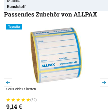
Material:
Kunststoff
Passendes Zubehör von ALLPAX
Zubehör überspringen
S
Topseller
B
1
s
Sous Vide Etiketten
(82)
Bewertung: 5 von 5 (82 Bewertungen)
82 Bewertungen
9
,
14
€