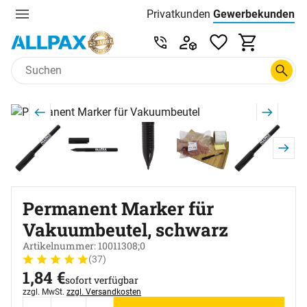
Privatkunden
Gewerbekunden
Menu
Preisliste:
Service & Beratung unter 0
Zum Hauptinhalt springen
Produktgalerie
Zur Kaufbox springen
Permanent Marker für
Vakuumbeutel, schwarz
Artikelnummer: 10011308;0
(37)
Bewertung: 5 von 5 (37 Bewertungen)
37 Bewertungen
1
,
84
€
sofort verfügbar
Steuerhinweis:
zzgl. MwSt.
zzgl. Versandkosten