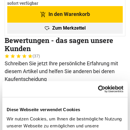
sofort verfügbar
In den Warenkorb
Zum Merkzettel
Bewertungen - das sagen unsere
Kunden
(37)
Bewertung: 5 von 5 (37 Bewertungen)
37 Bewertungen
Schreiben Sie jetzt Ihre persönliche Erfahrung mit
diesem Artikel und helfen Sie anderen bei deren
Kaufentscheidung
Permanent Marker für Vakuumbeutel, schwarz
Einloggen und Bewertung schreiben
Diese Webseite verwendet Cookies
5 von 5
Wir nutzen Cookies, um Ihnen die bestmögliche Nutzung
Sehr gut
unserer Webseite zu ermöglichen und unsere