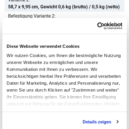
58,7 x 9,95 cm, Gewicht 0,6 kg (brutto) / 0,5 kg (netto)
Befestigung Variante 2
Flachkopfschraube M6×10, Hutmutter M7
Passendes Zubehör von ALLPAX
Zubehör überspringen
A
Diese Webseite verwendet Cookies
Wir nutzen Cookies, um Ihnen die bestmögliche Nutzung
N
0
unserer Webseite zu ermöglichen und unsere
Kommunikation mit Ihnen zu verbessern. Wir
L
berücksichtigen hierbei Ihre Präferenzen und verarbeiten
Daten für Marketing, Analytics und Personalisierung nur,
wenn Sie uns durch Klicken auf "Zustimmen und weiter"
Ihr Einverständnis geben. Sie können Ihre Einwilligung
jederzeit mit Wirkung für die Zukunft widerrufen. Weitere
Informationen zu den Cookies und
Anpassungsmöglichkeiten finden Sie unter dem Button
Ausgussbecken SOLIDUM Plus aus Edelstahl, 3 Größen
Details zeigen
"Details anzeigen".