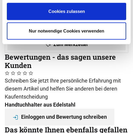
Noch keine Bewertungen abgegeben
0 Bewertungen
403
,
50
€
Cookies zulassen
Lieferzeit 5-10 Werktage
In den Warenkorb
Nur notwendige Cookies verwenden
Zum Merkzettel
Bewertungen - das sagen unsere
Kunden
Noch keine Bewertungen abgegeben
0 Bewertungen
Schreiben Sie jetzt Ihre persönliche Erfahrung mit
diesem Artikel und helfen Sie anderen bei deren
Kaufentscheidung
Handtuchhalter aus Edelstahl
Einloggen und Bewertung schreiben
Das könnte Ihnen ebenfalls gefallen