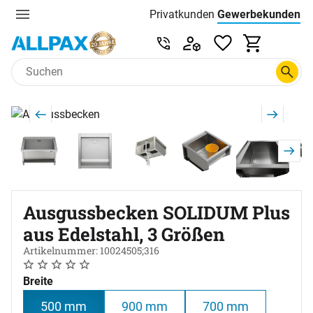
Privatkunden
Gewerbekunden
Menu
Preisliste:
Service & Beratung unter 0
Zum Hauptinhalt springen
Produktgalerie
Zur Kaufbox springen
Ausgussbecken SOLIDUM Plus
aus Edelstahl, 3 Größen
Artikelnummer: 10024505;316
Noch keine Bewertungen abgegeben
0 Bewertungen
Breite
500 mm
900 mm
700 mm