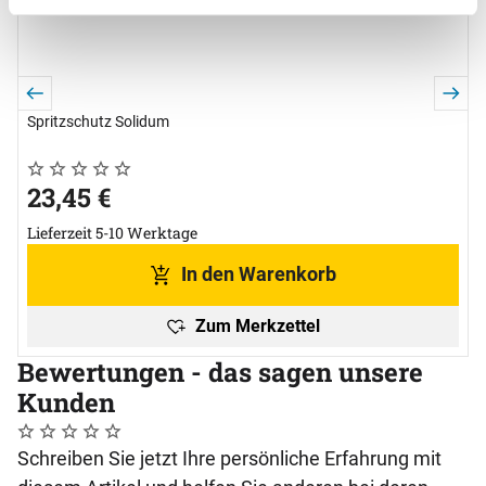
Spritzschutz Solidum
Noch keine Bewertungen abgegeben
0 Bewertungen
23
,
45
€
Lieferzeit 5-10 Werktage
In den Warenkorb
Zum Merkzettel
Bewertungen - das sagen unsere
Kunden
Noch keine Bewertungen abgegeben
0 Bewertungen
Schreiben Sie jetzt Ihre persönliche Erfahrung mit