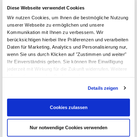
Satinierter Edelstahl, pflegeleicht
Diese Webseite verwendet Cookies
Lieferumfang
Wir nutzen Cookies, um Ihnen die bestmögliche Nutzung
Komplettset inkl. Überlauf, Montagematerial
unserer Webseite zu ermöglichen und unsere
Materialstärke
Kommunikation mit Ihnen zu verbessern. Wir
Wanne 1 mm, Seitenwände 1,5 mm
berücksichtigen hierbei Ihre Präferenzen und verarbeiten
Armaturenbank
Daten für Marketing, Analytics und Personalisierung nur,
70 mm Breite
wenn Sie uns durch Klicken auf "Zustimmen und weiter"
Ihr Einverständnis geben. Sie können Ihre Einwilligung
Einsatzbereich
jederzeit mit Wirkung für die Zukunft widerrufen. Weitere
Werkstatt, Labor, Hygienebereich, Industrie
Informationen zu den Cookies und
Passendes Zubehör von ALLPAX
Anpassungsmöglichkeiten finden Sie unter dem Button
Details zeigen
Zubehör überspringen
"Details anzeigen".
A
Cookies zulassen
N
0
L
Nur notwendige Cookies verwenden