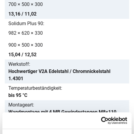
700 × 500 × 300
13,16 / 11,02
Solidum Plus 90
982 × 620 × 330
900 × 500 × 300
15,04 / 12,52
Werkstoff
Hochwertiger V2A Edelstahl / Chromnickelstahl
1.4301
Temperaturbeständigkeit
bis 95 °C
Montageart
Wandmontage mit 4 MB Gewindestangen M8×110
mm mit Scheibe, Mutter und DN 12×80 Siebhülse
Oberfläche