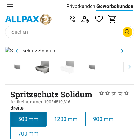
Privatkunden
Gewerbekunden
Menu
Preisliste:
Service & Beratung unter 0
Zum Hauptinhalt springen
Produktgalerie
Zur Kaufbox springen
Spritzschutz Solidum
Noch keine Bewer
0 Bewertungen
Artikelnummer: 10024510;316
Breite
500 mm
1200 mm
900 mm
700 mm