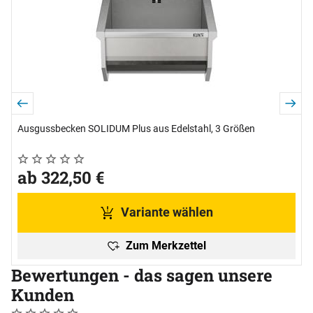
Ausgussbecken SOLIDUM Plus aus Edelstahl, 3 Größen
Noch keine Bewertungen abgegeben
0 Bewertungen
ab:
ab
322
,
50
€
Variante wählen
Zum Merkzettel
Bewertungen - das sagen unsere
Kunden