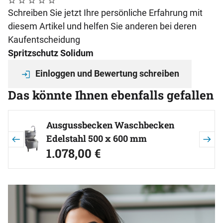
Noch keine Bewertungen abgegeben
0 Bewertungen
Schreiben Sie jetzt Ihre persönliche Erfahrung mit
diesem Artikel und helfen Sie anderen bei deren
Kaufentscheidung
Spritzschutz Solidum
Einloggen und Bewertung schreiben
Das könnte Ihnen ebenfalls gefallen
Artikel überspringen
Ausgussbecken Waschbecken
Edelstahl 500 x 600 mm
1.078
,
00
€