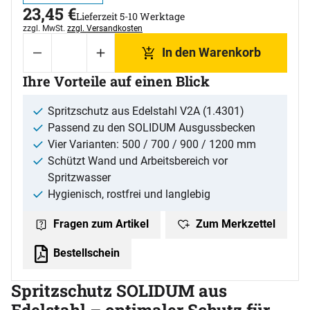
23
,
45
€
Lieferzeit 5-10 Werktage
Steuerhinweis:
zzgl. MwSt.
zzgl. Versandkosten
In den Warenkorb
Ihre Vorteile auf einen Blick
Spritzschutz aus Edelstahl V2A (1.4301)
Passend zu den SOLIDUM Ausgussbecken
Vier Varianten: 500 / 700 / 900 / 1200 mm
Schützt Wand und Arbeitsbereich vor
Spritzwasser
Hygienisch, rostfrei und langlebig
Zum Merkzettel
Fragen zum Artikel
Bestellschein
Spritzschutz SOLIDUM aus
Edelstahl – optimaler Schutz für