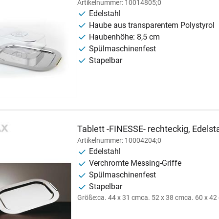
Artikelnummer: 10014805;0
Edelstahl
Haube aus transparentem Polystyrol
Haubenhöhe: 8,5 cm
Spülmaschinenfest
Stapelbar
Tablett -FINESSE- rechteckig, Edelsta
Artikelnummer: 10004204;0
Edelstahl
Verchromte Messing-Griffe
Spülmaschinenfest
Stapelbar
Größe:
ca. 44 x 31 cm
ca. 52 x 38 cm
ca. 60 x 42