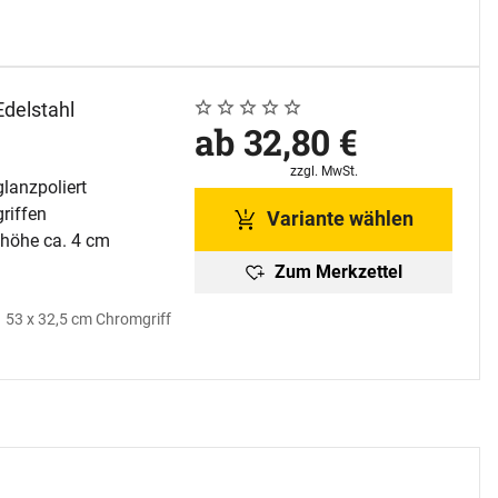
delstahl
Noch keine Bewertungen abgegeben
0 Bewertungen
ab:
ab
32
,
80
€
Steuerhinweis:
zzgl. MwSt.
lanzpoliert
riffen
Variante wählen
zhöhe ca. 4 cm
Zum Merkzettel
 53 x 32,5 cm Chromgriff