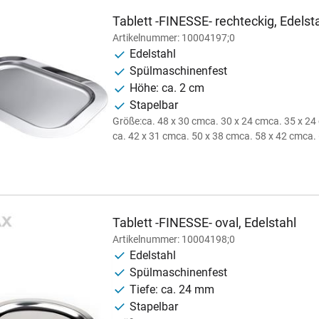
Tablett -FINESSE- rechteckig, Edelst
Artikelnummer: 10004197;0
Edelstahl
Spülmaschinenfest
Höhe: ca. 2 cm
Stapelbar
Größe:
ca. 48 x 30 cm
ca. 30 x 24 cm
ca. 35 x 24
ca. 42 x 31 cm
ca. 50 x 38 cm
ca. 58 x 42 cm
ca.
Tablett -FINESSE- oval, Edelstahl
Artikelnummer: 10004198;0
Edelstahl
Spülmaschinenfest
Tiefe: ca. 24 mm
Stapelbar