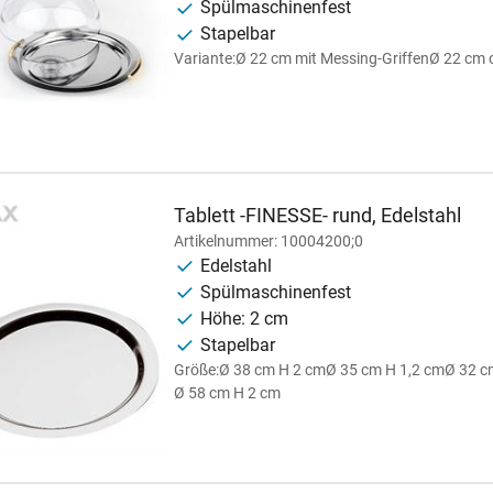
Spülmaschinenfest
Stapelbar
Variante:
Ø 22 cm mit Messing-Griffen
Ø 22 cm o
Tablett -FINESSE- rund, Edelstahl
Artikelnummer: 10004200;0
Edelstahl
Spülmaschinenfest
Höhe: 2 cm
Stapelbar
Größe:
Ø 38 cm H 2 cm
Ø 35 cm H 1,2 cm
Ø 32 c
Ø 58 cm H 2 cm