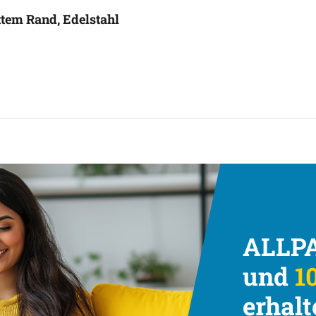
ttem Rand, Edelstahl
ALLPA
und
10
erhalt