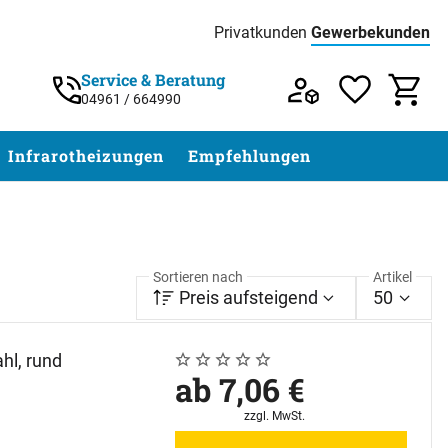
Privatkunden
Gewerbekunden
Preisliste:
Service & Beratung
04961 / 664990
Service & Beratung unter 04961 / 77 5
Infrarotheizungen
Empfehlungen
Sortieren nach
Artikel
Preis aufsteigend
50
hl, rund
Noch keine Bewertungen abgegeben
0 Bewertungen
ab:
ab
7
,
06
€
Steuerhinweis:
zzgl. MwSt.