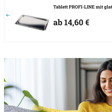
Tablett PROFI-LINE mit gla
ab:
ab
14
,
60
€