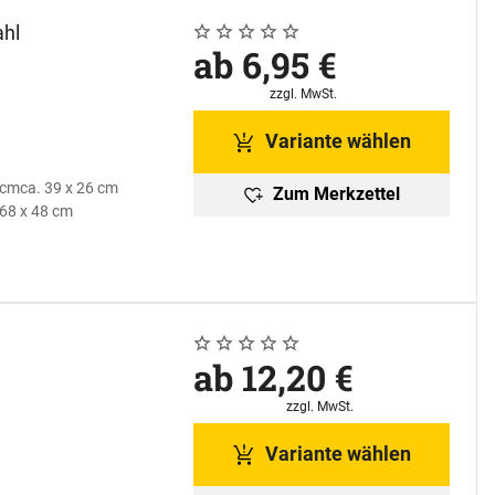
ahl
Noch keine Bewertungen abgegeben
0 Bewertungen
ab:
ab
6
,
95
€
Steuerhinweis:
zzgl. MwSt.
Variante wählen
 cm
ca. 39 x 26 cm
Zum Merkzettel
 68 x 48 cm
Noch keine Bewertungen abgegeben
0 Bewertungen
ab:
ab
12
,
20
€
Steuerhinweis:
zzgl. MwSt.
Variante wählen