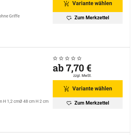
Variante wählen
hne Griffe
Zum Merkzettel
Noch keine Bewertungen abgegeben
0 Bewertungen
ab:
ab
7
,
70
€
Steuerhinweis:
zzgl. MwSt.
Variante wählen
m H 1,2 cm
Ø 48 cm H 2 cm
Zum Merkzettel