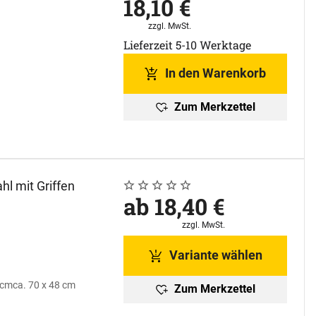
18
,
10
€
Steuerhinweis:
zzgl. MwSt.
Lieferzeit 5-10 Werktage
In den Warenkorb
Zum Merkzettel
hl mit Griffen
Noch keine Bewertungen abgegeben
0 Bewertungen
ab:
ab
18
,
40
€
Steuerhinweis:
zzgl. MwSt.
Variante wählen
 cm
ca. 70 x 48 cm
Zum Merkzettel