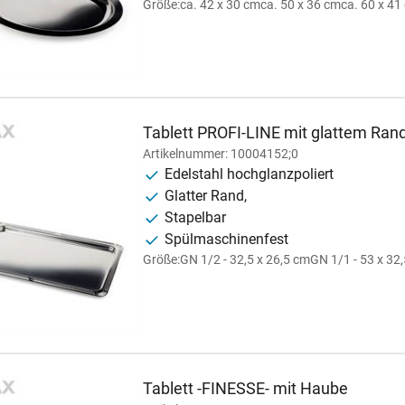
Größe:
ca. 42 x 30 cm
ca. 50 x 36 cm
ca. 60 x 41
Tablett PROFI-LINE mit glattem Rand
Artikelnummer: 10004152;0
Edelstahl hochglanzpoliert
Glatter Rand,
Stapelbar
Spülmaschinenfest
Größe:
GN 1/2 - 32,5 x 26,5 cm
GN 1/1 - 53 x 32
Tablett -FINESSE- mit Haube