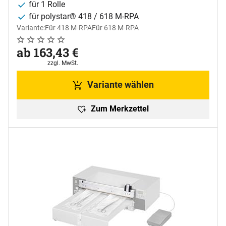
für 1 Rolle
für polystar® 418 / 618 M-RPA
Variante:
Für 418 M-RPA
Für 618 M-RPA
Noch keine Bewertungen abgegeben
0 Bewertungen
ab:
ab
163
,
43
€
Steuerhinweis:
zzgl. MwSt.
Variante wählen
Zum Merkzettel