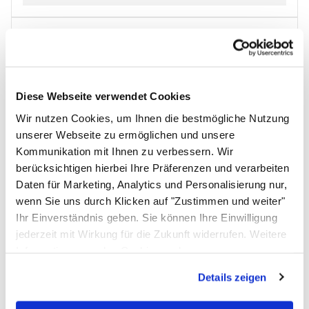
Diese Webseite verwendet Cookies
Wir nutzen Cookies, um Ihnen die bestmögliche Nutzung
unserer Webseite zu ermöglichen und unsere
Kommunikation mit Ihnen zu verbessern. Wir
berücksichtigen hierbei Ihre Präferenzen und verarbeiten
Daten für Marketing, Analytics und Personalisierung nur,
wenn Sie uns durch Klicken auf "Zustimmen und weiter"
polystar® 418 M-RPA Tischschweißgerät mit
Ihr Einverständnis geben. Sie können Ihre Einwilligung
Fußtaster
jederzeit mit Wirkung für die Zukunft widerrufen. Weitere
Artikelnummer: 10001508;0
Informationen zu den Cookies und
8mm Schweißnahtbreite
Anpassungsmöglichkeiten finden Sie unter dem Button
Details zeigen
elektron. Ausführung. 400 mm Arbeitsbreite
"Details anzeigen".
Edelstahl-Ausführung