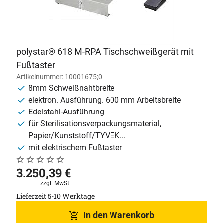
polystar® 618 M-RPA Tischschweißgerät mit
Fußtaster
Artikelnummer: 10001675;0
8mm Schweißnahtbreite
elektron. Ausführung. 600 mm Arbeitsbreite
Edelstahl-Ausführung
für Sterilisationsverpackungsmaterial,
Papier/Kunststoff/TYVEK...
mit elektrischem Fußtaster
Noch keine Bewertungen abgegeben
0 Bewertungen
3.250
,
39
€
Steuerhinweis:
zzgl. MwSt.
Lieferzeit 5-10 Werktage
In den Warenkorb