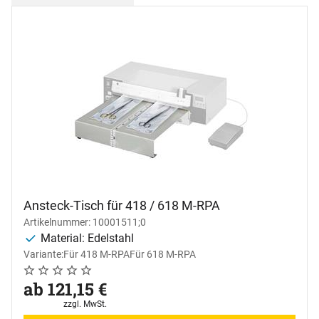
Ansteck-Tisch für 418 / 618 M-RPA
Artikelnummer: 10001511;0
Material: Edelstahl
Variante:
Für 418 M-RPA
Für 618 M-RPA
Noch keine Bewertungen abgegeben
0 Bewertungen
ab:
ab
121
,
15
€
Steuerhinweis:
zzgl. MwSt.