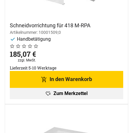
Schneidvorrichtung für 418 M-RPA
Artikelnummer: 10001509;0
Handbetätigung
Noch keine Bewertungen abgegeben
0 Bewertungen
185
,
07
€
Steuerhinweis:
zzgl. MwSt.
Lieferzeit 5-10 Werktage
In den Warenkorb
Zum Merkzettel