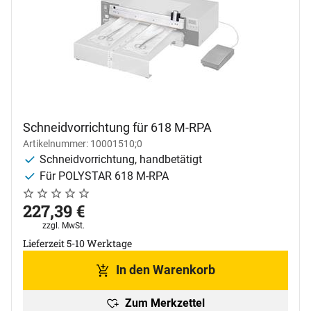
Schneidvorrichtung für 618 M-RPA
Artikelnummer: 10001510;0
Schneidvorrichtung, handbetätigt
Für POLYSTAR 618 M-RPA
Noch keine Bewertungen abgegeben
0 Bewertungen
227
,
39
€
Steuerhinweis:
zzgl. MwSt.
Lieferzeit 5-10 Werktage
In den Warenkorb
Zum Merkzettel