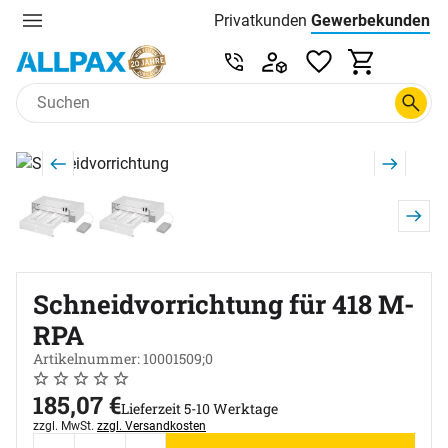
Privatkunden
Gewerbekunden
Menu
Preisliste:
Service & Beratung unter 0
Zum Hauptinhalt springen
Produktgalerie
Zur Kaufbox springen
Schneidvorrichtung für 418 M-
RPA
Artikelnummer: 10001509;0
Noch keine Bewertungen abgegeben
0 Bewertungen
185
,
07
€
Lieferzeit 5-10 Werktage
Steuerhinweis:
zzgl. MwSt.
zzgl. Versandkosten