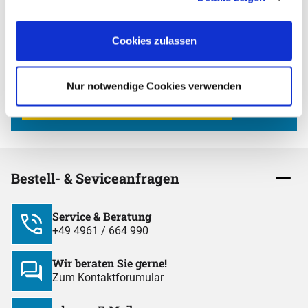
"Details anzeigen".
ALLPAX Newsletter bestellen
und
10,- €
Gutscheincode
Cookies zulassen
erhalten
Nur notwendige Cookies verwenden
Jetzt anmelden und profitieren!
Bestell- & Seviceanfragen
Service & Beratung
+49 4961 / 664 990
Wir beraten Sie gerne!
Zum Kontaktforumular