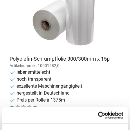
Polyolefin-Schrumpffolie 300/300mm x 15µ
Artikelnummer: 10001582;0
lebensmittelecht
hoch transparent
exzellente Maschinengängigkeit
hergestellt in Deutschland
Preis per Rolle à 1375m
Noch keine Bewertungen abgegeben
0 Bewertungen
109
,
60
€
1 Meter =
0
,
08
€
Steuerhinweis:
zzgl. MwSt.