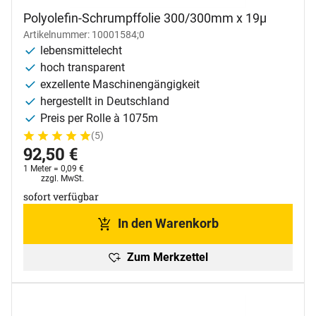
Polyolefin-Schrumpffolie 300/300mm x 19µ
Artikelnummer: 10001584;0
lebensmittelecht
hoch transparent
exzellente Maschinengängigkeit
hergestellt in Deutschland
Preis per Rolle à 1075m
(5)
Bewertung: 5 von 5 (5 Bewertungen)
5 Bewertungen
92
,
50
€
1 Meter =
0
,
09
€
Steuerhinweis:
zzgl. MwSt.
sofort verfügbar
In den Warenkorb
Zum Merkzettel