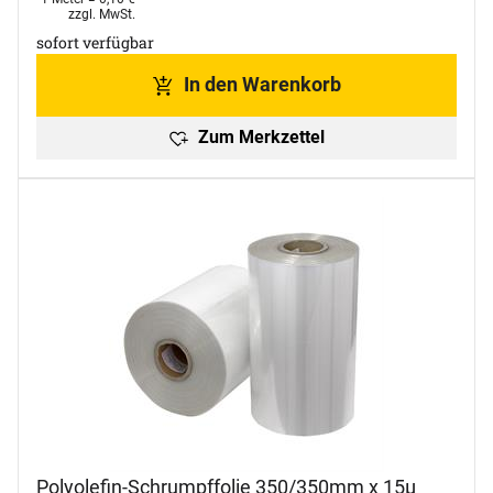
Steuerhinweis:
zzgl. MwSt.
sofort verfügbar
In den Warenkorb
Zum Merkzettel
Polyolefin-Schrumpffolie 350/350mm x 15µ