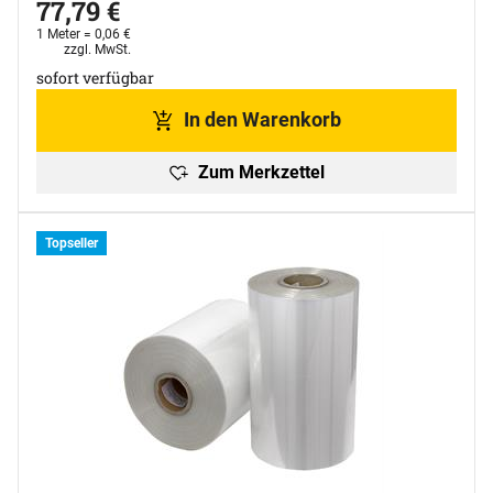
77
,
79
€
1 Meter =
0
,
06
€
Steuerhinweis:
zzgl. MwSt.
sofort verfügbar
In den Warenkorb
Zum Merkzettel
Topseller