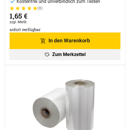
Kostenfrei und unverbindlich zum Testen
(8)
Bewertung: 5 von 5 (8 Bewertungen)
8 Bewertungen
1
,
65
€
Steuerhinweis:
zzgl. MwSt.
sofort verfügbar
In den Warenkorb
Zum Merkzettel