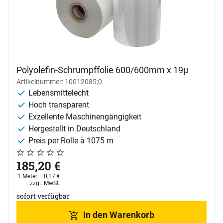
Polyolefin-Schrumpffolie 600/600mm x 19µ
Artikelnummer: 10012085;0
Lebensmittelecht
Hoch transparent
Exzellente Maschinengängigkeit
Hergestellt in Deutschland
Preis per Rolle à 1075 m
Noch keine Bewertungen abgegeben
0 Bewertungen
185
,
20
€
1 Meter =
0
,
17
€
Steuerhinweis:
zzgl. MwSt.
sofort verfügbar
In den Warenkorb