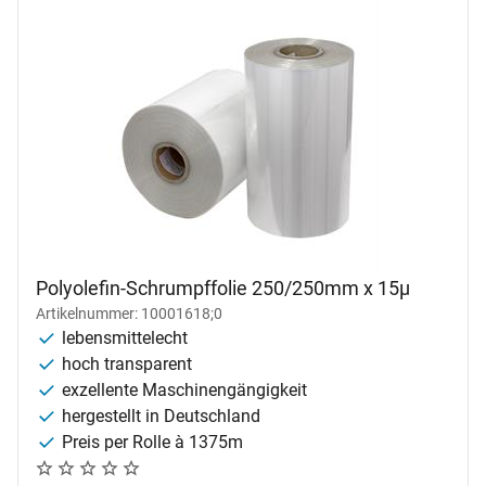
Polyolefin-Schrumpffolie 250/250mm x 15µ
Artikelnummer: 10001618;0
lebensmittelecht
hoch transparent
exzellente Maschinengängigkeit
hergestellt in Deutschland
Preis per Rolle à 1375m
Noch keine Bewertungen abgegeben
0 Bewertungen