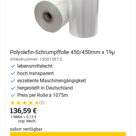
Polyolefin-Schrumpffolie 450/450mm x 19µ
Artikelnummer: 10001587;0
lebensmittelecht
hoch transparent
exzellente Maschinengängigkeit
hergestellt in Deutschland
Preis per Rolle à 1075m
(2)
Bewertung: 5 von 5 (2 Bewertungen)
2 Bewertungen
136
,
59
€
1 Meter =
0
,
13
€
Steuerhinweis:
zzgl. MwSt.
sofort verfügbar