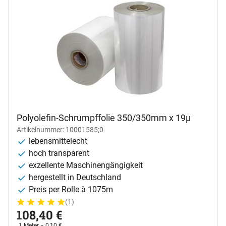
Polyolefin-Schrumpffolie 350/350mm x 19µ
Artikelnummer: 10001585;0
lebensmittelecht
hoch transparent
exzellente Maschinengängigkeit
hergestellt in Deutschland
Preis per Rolle à 1075m
(1)
Bewertung: 5 von 5 (1 Bewertungen)
1 Bewertung
108
,
40
€
1 Meter =
0
,
10
€