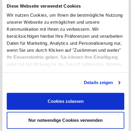
sofort verfügbar
Diese Webseite verwendet Cookies
In den Warenkorb
Wir nutzen Cookies, um Ihnen die bestmögliche Nutzung
unserer Webseite zu ermöglichen und unsere
Zum Merkzettel
Kommunikation mit Ihnen zu verbessern. Wir
berücksichtigen hierbei Ihre Präferenzen und verarbeiten
Daten für Marketing, Analytics und Personalisierung nur,
wenn Sie uns durch Klicken auf "Zustimmen und weiter"
Ihr Einverständnis geben. Sie können Ihre Einwilligung
jederzeit mit Wirkung für die Zukunft widerrufen. Weitere
Informationen zu den Cookies und
Anpassungsmöglichkeiten finden Sie unter dem Button
Details zeigen
"Details anzeigen".
Cookies zulassen
Polyolefin-Schrumpffolie 400/400mm x 19µ
Nur notwendige Cookies verwenden
Artikelnummer: 10001586;0