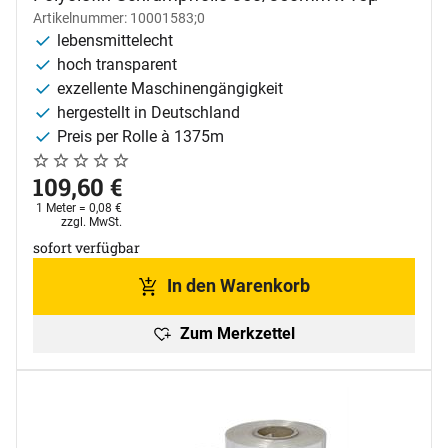
Artikelnummer: 10001583;0
lebensmittelecht
hoch transparent
exzellente Maschinengängigkeit
hergestellt in Deutschland
Preis per Rolle à 1375m
Noch keine Bewertungen abgegeben
0 Bewertungen
109
,
60
€
1 Meter =
0
,
08
€
Steuerhinweis:
zzgl. MwSt.
sofort verfügbar
In den Warenkorb
Zum Merkzettel