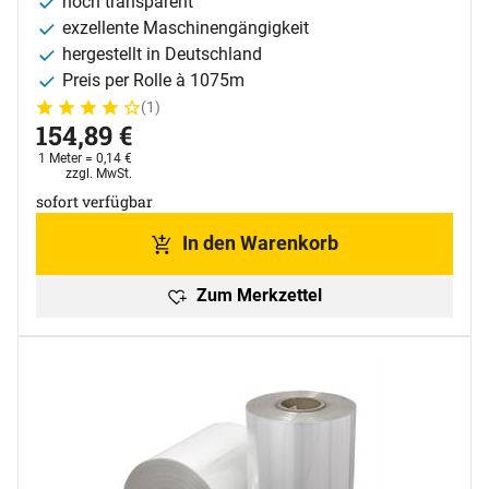
hoch transparent
exzellente Maschinengängigkeit
hergestellt in Deutschland
Preis per Rolle à 1075m
(1)
Bewertung: 4 von 5 (1 Bewertungen)
1 Bewertung
154
,
89
€
1 Meter =
0
,
14
€
Steuerhinweis:
zzgl. MwSt.
sofort verfügbar
In den Warenkorb
Zum Merkzettel