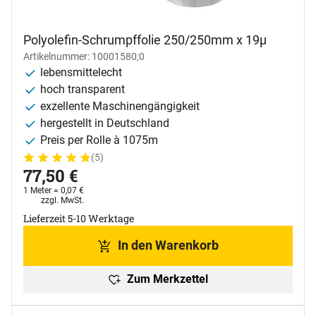
Polyolefin-Schrumpffolie 250/250mm x 19µ
Artikelnummer: 10001580;0
lebensmittelecht
hoch transparent
exzellente Maschinengängigkeit
hergestellt in Deutschland
Preis per Rolle à 1075m
(5)
Bewertung: 5 von 5 (5 Bewertungen)
5 Bewertungen
77
,
50
€
1 Meter =
0
,
07
€
Steuerhinweis:
zzgl. MwSt.
Lieferzeit 5-10 Werktage
In den Warenkorb
Zum Merkzettel