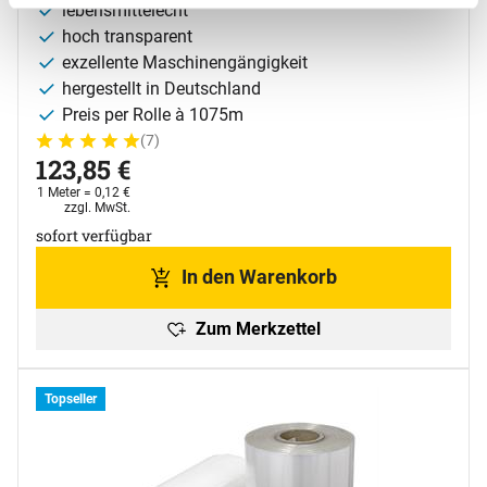
lebensmittelecht
hoch transparent
exzellente Maschinengängigkeit
hergestellt in Deutschland
Preis per Rolle à 1075m
(7)
Bewertung: 5 von 5 (7 Bewertungen)
7 Bewertungen
123
,
85
€
1 Meter =
0
,
12
€
Steuerhinweis:
zzgl. MwSt.
sofort verfügbar
In den Warenkorb
Zum Merkzettel
Topseller