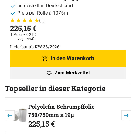
hergestellt in Deutschland
Preis per Rolle à 1075m
(1)
Bewertung: 5 von 5 (1 Bewertungen)
1 Bewertung
225
,
15
€
1 Meter =
0
,
21
€
Steuerhinweis:
zzgl. MwSt.
Lieferbar ab KW 33/2026
In den Warenkorb
Zum Merkzettel
Topseller in dieser Kategorie
Artikel überspringen
Polyolefin-Schrumpffolie
750/750mm x 19µ
225
,
15
€