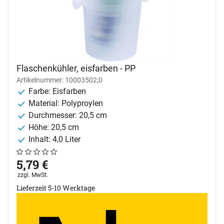
Flaschenkühler, eisfarben - PP
Artikelnummer: 10003502;0
Farbe: Eisfarben
Material: Polyproylen
Durchmesser: 20,5 cm
Höhe: 20,5 cm
Inhalt: 4,0 Liter
Noch keine Bewertungen abgegeben
0 Bewertungen
5
,
79
€
Steuerhinweis:
zzgl. MwSt.
Lieferzeit 5-10 Werktage