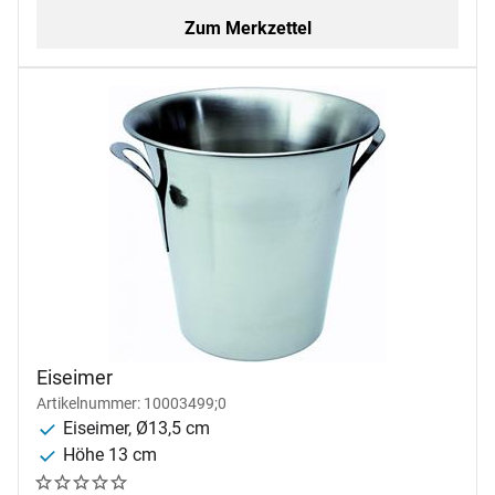
Zum Merkzettel
Eiseimer
Artikelnummer: 10003499;0
Eiseimer, Ø13,5 cm
Höhe 13 cm
Noch keine Bewertungen abgegeben
0 Bewertungen