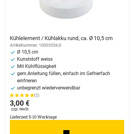
Kühlelement / Kühlakku rund, ca. Ø 10,5 cm
Artikelnummer: 10003536;0
Ø 10,5 cm
Kunststoff weiss
Mit Kühlflüssigkeit
gem.Anleitung füllen, einfach im Gefrierfach
einfrieren
unbegrenzt wiederverwendbar
(2)
Bewertung: 5 von 5 (2 Bewertungen)
2 Bewertungen
3
,
00
€
Steuerhinweis:
zzgl. MwSt.
Lieferzeit 5-10 Werktage