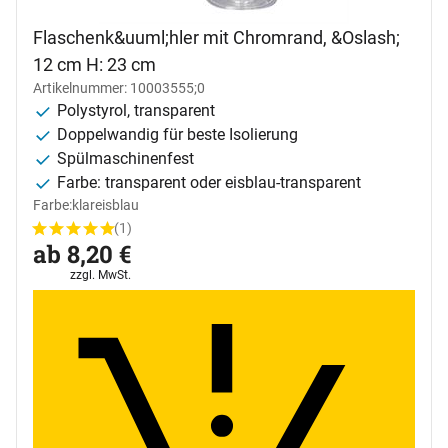
Flaschenk&uuml;hler mit Chromrand, &Oslash;
12 cm H: 23 cm
Artikelnummer: 10003555;0
Polystyrol, transparent
Doppelwandig für beste Isolierung
Spülmaschinenfest
Farbe: transparent oder eisblau-transparent
Farbe:
klar
eisblau
(1)
Bewertung: 5 von 5 (1 Bewertungen)
1 Bewertung
ab:
ab
8
,
20
€
Steuerhinweis:
zzgl. MwSt.