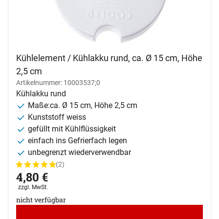
Kühlelement / Kühlakku rund, ca. Ø 15 cm, Höhe
2,5 cm
Artikelnummer: 10003537;0
Kühlakku rund
Maße:ca. Ø 15 cm, Höhe 2,5 cm
Kunststoff weiss
gefüllt mit Kühlflüssigkeit
einfach ins Gefrierfach legen
unbegrenzt wiederverwendbar
(2)
Bewertung: 5 von 5 (2 Bewertungen)
2 Bewertungen
4
,
80
€
Steuerhinweis:
zzgl. MwSt.
nicht verfügbar