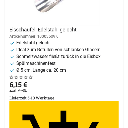
Eisschaufel, Edelstahl gelocht
Artikelnummer: 10003609;0
Edelstahl gelocht
Ideal zum Befüllen von schlanken Gläsern
Schmelzwasser fließt zurück in die Eisbox
Spülmaschinenfest
Ø 5 cm, Länge ca. 20 cm
Noch keine Bewertungen abgegeben
0 Bewertungen
6
,
15
€
Steuerhinweis:
zzgl. MwSt.
Lieferzeit 5-10 Werktage