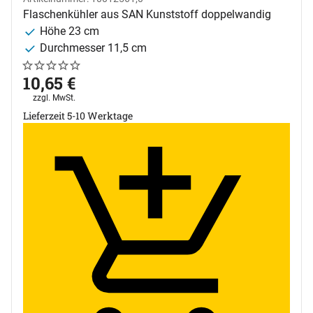
Flaschenkühler aus SAN Kunststoff doppelwandig
Höhe 23 cm
Durchmesser 11,5 cm
Noch keine Bewertungen abgegeben
0 Bewertungen
10
,
65
€
Steuerhinweis:
zzgl. MwSt.
Lieferzeit 5-10 Werktage