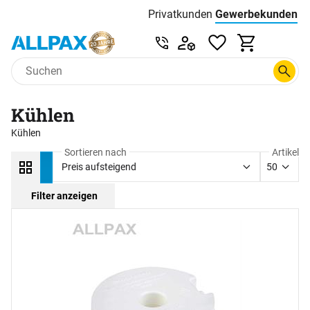
Privatkunden
Gewerbekunden
Menu
Preisliste:
Service & Beratung unter 0
Zum Hauptinhalt springen
Kühlen
Kühlen
Sortieren nach
Artikel
Preis aufsteigend
50
Filter anzeigen