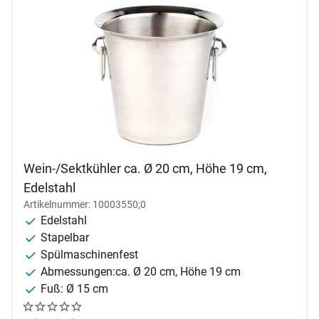
Wein-/Sektkühler ca. Ø 20 cm, Höhe 19 cm,
Edelstahl
Artikelnummer: 10003550;0
Edelstahl
Stapelbar
Spülmaschinenfest
Abmessungen:ca. Ø 20 cm, Höhe 19 cm
Fuß: Ø 15 cm
Noch keine Bewertungen abgegeben
0 Bewertungen