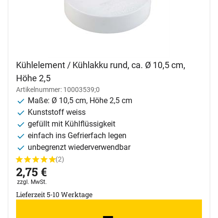
Kühlelement / Kühlakku rund, ca. Ø 10,5 cm,
Höhe 2,5
Artikelnummer: 10003539;0
Maße: Ø 10,5 cm, Höhe 2,5 cm
Kunststoff weiss
gefüllt mit Kühlflüssigkeit
einfach ins Gefrierfach legen
unbegrenzt wiederverwendbar
(2)
Bewertung: 5 von 5 (2 Bewertungen)
2 Bewertungen
2
,
75
€
Steuerhinweis:
zzgl. MwSt.
Lieferzeit 5-10 Werktage