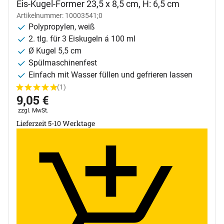
Eis-Kugel-Former 23,5 x 8,5 cm, H: 6,5 cm
Artikelnummer: 10003541;0
Polypropylen, weiß
2. tlg. für 3 Eiskugeln á 100 ml
Ø Kugel 5,5 cm
Spülmaschinenfest
Einfach mit Wasser füllen und gefrieren lassen
(1)
Bewertung: 5 von 5 (1 Bewertungen)
1 Bewertung
9
,
05
€
Steuerhinweis:
zzgl. MwSt.
Lieferzeit 5-10 Werktage