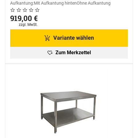
Aufkantung:
Mit Aufkantung hinten
Ohne Aufkantung
Noch keine Bewertungen abgegeben
0 Bewertungen
919
,
00
€
Steuerhinweis:
zzgl. MwSt.
Variante wählen
Zum Merkzettel