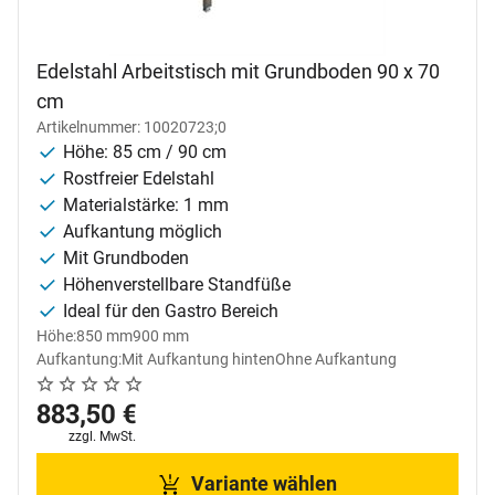
Edelstahl Arbeitstisch mit Grundboden 90 x 70
cm
Artikelnummer: 10020723;0
Höhe: 85 cm / 90 cm
Rostfreier Edelstahl
Materialstärke: 1 mm
Aufkantung möglich
Mit Grundboden
Höhenverstellbare Standfüße
Ideal für den Gastro Bereich
Höhe:
850 mm
900 mm
Aufkantung:
Mit Aufkantung hinten
Ohne Aufkantung
Noch keine Bewertungen abgegeben
0 Bewertungen
883
,
50
€
Steuerhinweis:
zzgl. MwSt.
Variante wählen