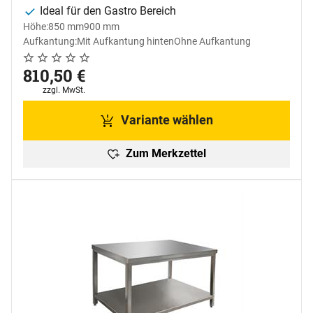
Ideal für den Gastro Bereich
Höhe:
850 mm
900 mm
Aufkantung:
Mit Aufkantung hinten
Ohne Aufkantung
Noch keine Bewertungen abgegeben
0 Bewertungen
810
,
50
€
Steuerhinweis:
zzgl. MwSt.
Variante wählen
Zum Merkzettel