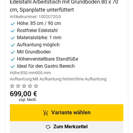
Edelstahl Arbeitstisch mit Grundboden 80 x 70
cm, Spanplatte unterfüttert
Artikelnummer: 10020720;0
Höhe: 85 cm / 90 cm
Rostfreier Edelstahl
Materialstärke: 1 mm
Aufkantung möglich
Mit Grundboden
Höhenverstellbare Standfüße
Ideal für den Gastro Bereich
Höhe:
850 mm
900 mm
Aufkantung:
Mit Aufkantung hinten
Ohne Aufkantung
Noch keine Bewertungen abgegeben
0 Bewertungen
699
,
00
€
Steuerhinweis:
zzgl. MwSt.
Variante wählen
Zum Merkzettel