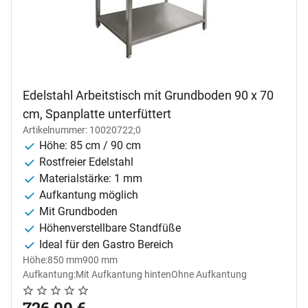
Edelstahl Arbeitstisch mit Grundboden 90 x 70
cm, Spanplatte unterfüttert
Artikelnummer: 10020722;0
Höhe: 85 cm / 90 cm
Rostfreier Edelstahl
Materialstärke: 1 mm
Aufkantung möglich
Mit Grundboden
Höhenverstellbare Standfüße
Ideal für den Gastro Bereich
Höhe:
850 mm
900 mm
Aufkantung:
Mit Aufkantung hinten
Ohne Aufkantung
Noch keine Bewertungen abgegeben
0 Bewertungen