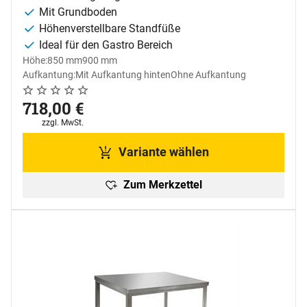
Mit Grundboden
Höhenverstellbare Standfüße
Ideal für den Gastro Bereich
Höhe:
850 mm
900 mm
Aufkantung:
Mit Aufkantung hinten
Ohne Aufkantung
Noch keine Bewertungen abgegeben
0 Bewertungen
718
,
00
€
Steuerhinweis:
zzgl. MwSt.
Variante wählen
Zum Merkzettel