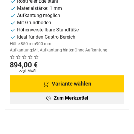
Rostfreier Edelstahl
Materialstärke: 1 mm
Aufkantung möglich
Mit Grundboden
Höhenverstellbare Standfüße
Ideal für den Gastro Bereich
Höhe:
850 mm
900 mm
Aufkantung:
Mit Aufkantung hinten
Ohne Aufkantung
Noch keine Bewertungen abgegeben
0 Bewertungen
894
,
00
€
Steuerhinweis:
zzgl. MwSt.
Variante wählen
Zum Merkzettel