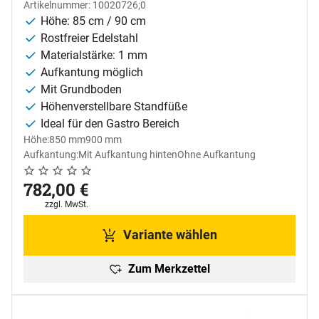
Artikelnummer: 10020726;0
Höhe: 85 cm / 90 cm
Rostfreier Edelstahl
Materialstärke: 1 mm
Aufkantung möglich
Mit Grundboden
Höhenverstellbare Standfüße
Ideal für den Gastro Bereich
Höhe:
850 mm
900 mm
Aufkantung:
Mit Aufkantung hinten
Ohne Aufkantung
Noch keine Bewertungen abgegeben
0 Bewertungen
782
,
00
€
Steuerhinweis:
zzgl. MwSt.
Variante wählen
Zum Merkzettel