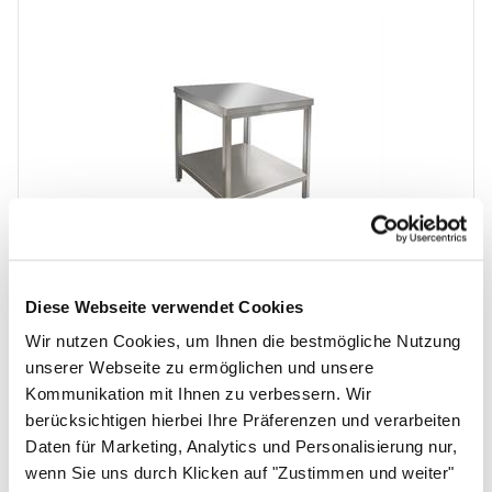
Edelstahl Arbeitstisch mit Grundboden 50 x 70
Diese Webseite verwendet Cookies
cm
Wir nutzen Cookies, um Ihnen die bestmögliche Nutzung
Artikelnummer: 10020715;0
unserer Webseite zu ermöglichen und unsere
Höhe: 85 cm / 90 cm
Kommunikation mit Ihnen zu verbessern. Wir
Rostfreier Edelstahl
berücksichtigen hierbei Ihre Präferenzen und verarbeiten
Materialstärke: 1 mm
Daten für Marketing, Analytics und Personalisierung nur,
Aufkantung möglich
wenn Sie uns durch Klicken auf "Zustimmen und weiter"
Mit Grundboden