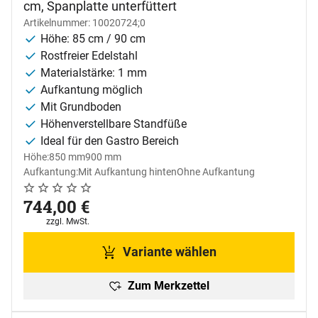
cm, Spanplatte unterfüttert
Artikelnummer: 10020724;0
Höhe: 85 cm / 90 cm
Rostfreier Edelstahl
Materialstärke: 1 mm
Aufkantung möglich
Mit Grundboden
Höhenverstellbare Standfüße
Ideal für den Gastro Bereich
Höhe:
850 mm
900 mm
Aufkantung:
Mit Aufkantung hinten
Ohne Aufkantung
Noch keine Bewertungen abgegeben
0 Bewertungen
744
,
00
€
Steuerhinweis:
zzgl. MwSt.
Variante wählen
Zum Merkzettel