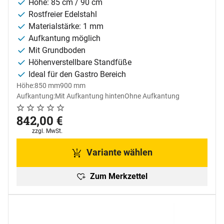
Höhe: 85 cm / 90 cm
Rostfreier Edelstahl
Materialstärke: 1 mm
Aufkantung möglich
Mit Grundboden
Höhenverstellbare Standfüße
Ideal für den Gastro Bereich
Höhe:
850 mm
900 mm
Aufkantung:
Mit Aufkantung hinten
Ohne Aufkantung
Noch keine Bewertungen abgegeben
0 Bewertungen
842
,
00
€
Steuerhinweis:
zzgl. MwSt.
Variante wählen
Zum Merkzettel