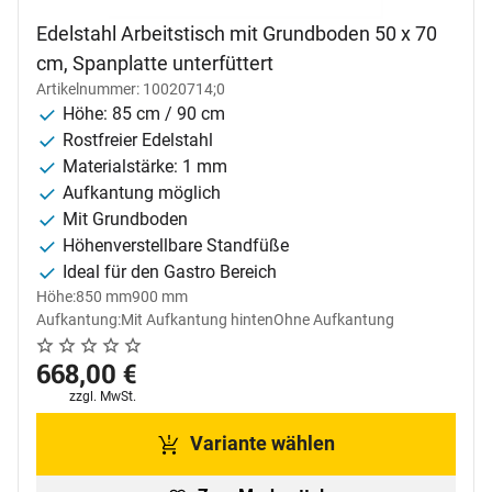
Edelstahl Arbeitstisch mit Grundboden 50 x 70
cm, Spanplatte unterfüttert
Artikelnummer: 10020714;0
Höhe: 85 cm / 90 cm
Rostfreier Edelstahl
Materialstärke: 1 mm
Aufkantung möglich
Mit Grundboden
Höhenverstellbare Standfüße
Ideal für den Gastro Bereich
Höhe:
850 mm
900 mm
Aufkantung:
Mit Aufkantung hinten
Ohne Aufkantung
Noch keine Bewertungen abgegeben
0 Bewertungen
668
,
00
€
Steuerhinweis:
zzgl. MwSt.
Variante wählen