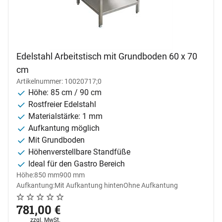
Edelstahl Arbeitstisch mit Grundboden 60 x 70
cm
Artikelnummer: 10020717;0
Höhe: 85 cm / 90 cm
Rostfreier Edelstahl
Materialstärke: 1 mm
Aufkantung möglich
Mit Grundboden
Höhenverstellbare Standfüße
Ideal für den Gastro Bereich
Höhe:
850 mm
900 mm
Aufkantung:
Mit Aufkantung hinten
Ohne Aufkantung
Noch keine Bewertungen abgegeben
0 Bewertungen
781
,
00
€
Steuerhinweis:
zzgl. MwSt.