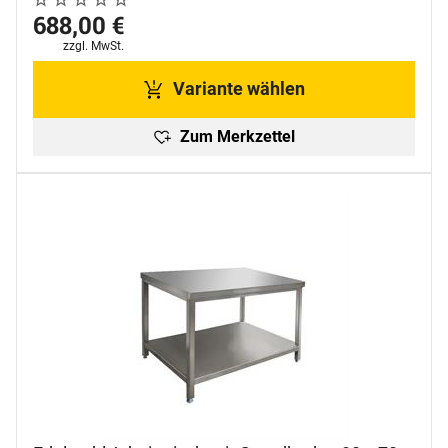
Noch keine Bewertungen abgegeben
0 Bewertungen
688
,
00
€
Steuerhinweis:
zzgl. MwSt.
Variante wählen
Zum Merkzettel