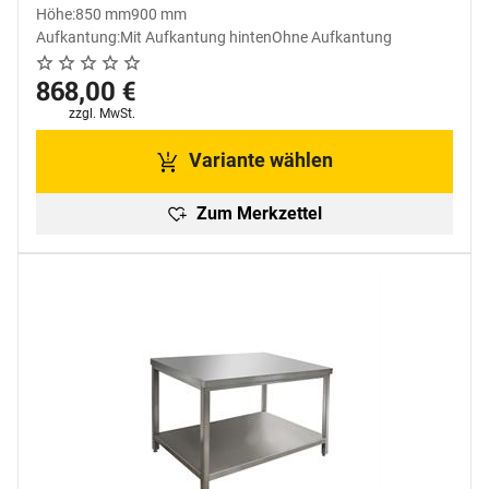
Höhe:
850 mm
900 mm
Aufkantung:
Mit Aufkantung hinten
Ohne Aufkantung
Noch keine Bewertungen abgegeben
0 Bewertungen
868
,
00
€
Steuerhinweis:
zzgl. MwSt.
Variante wählen
Zum Merkzettel