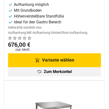
Aufkantung möglich
Mit Grundboden
Höhenverstellbare Standfüße
Ideal für den Gastro Bereich
Höhe:
850 mm
900 mm
Aufkantung:
Mit Aufkantung hinten
Ohne Aufkantung
Noch keine Bewertungen abgegeben
0 Bewertungen
676
,
00
€
Steuerhinweis:
zzgl. MwSt.
Variante wählen
Zum Merkzettel