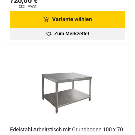
726
,
00
€
Steuerhinweis:
zzgl. MwSt.
Variante wählen
Zum Merkzettel
Edelstahl Arbeitstisch mit Grundboden 100 x 70