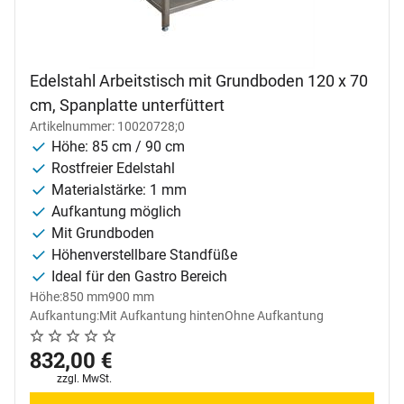
Edelstahl Arbeitstisch mit Grundboden 120 x 70
cm, Spanplatte unterfüttert
Artikelnummer: 10020728;0
Höhe: 85 cm / 90 cm
Rostfreier Edelstahl
Materialstärke: 1 mm
Aufkantung möglich
Mit Grundboden
Höhenverstellbare Standfüße
Ideal für den Gastro Bereich
Höhe:
850 mm
900 mm
Aufkantung:
Mit Aufkantung hinten
Ohne Aufkantung
Noch keine Bewertungen abgegeben
0 Bewertungen
832
,
00
€
Steuerhinweis:
zzgl. MwSt.