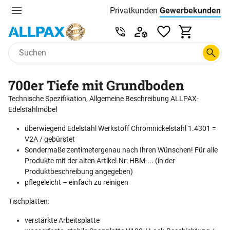
Privatkunden
Gewerbekunden
Menu
Preisliste:
Service & Beratung unter 0
Zum Hauptinhalt springen
700er Tiefe mit Grundboden
Technische Spezifikation, Allgemeine Beschreibung ALLPAX-
Edelstahlmöbel
überwiegend Edelstahl Werkstoff Chromnickelstahl 1.4301 =
V2A / gebürstet
Sondermaße zentimetergenau nach Ihren Wünschen! Für alle
Produkte mit der alten Artikel-Nr: HBM-... (in der
Produktbeschreibung angegeben)
pflegeleicht – einfach zu reinigen
Tischplatten:
verstärkte Arbeitsplatte