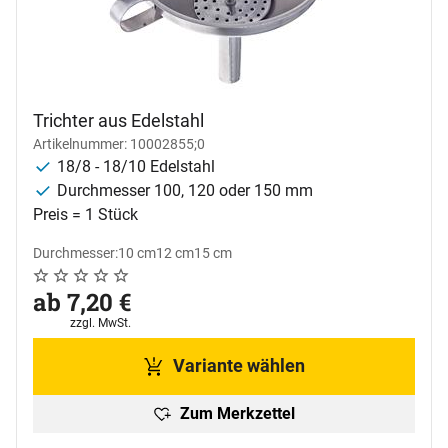
Trichter aus Edelstahl
Artikelnummer: 10002855;0
18/8 - 18/10 Edelstahl
Durchmesser 100, 120 oder 150 mm
Preis = 1 Stück
Durchmesser:
10 cm
12 cm
15 cm
Noch keine Bewertungen abgegeben
0 Bewertungen
ab:
ab
7
,
20
€
Steuerhinweis:
zzgl. MwSt.
Variante wählen
Zum Merkzettel