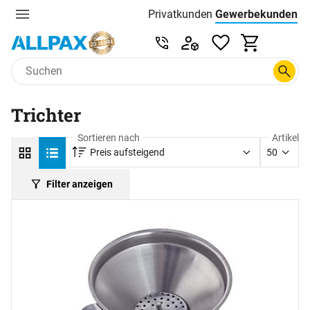
Privatkunden
Gewerbekunden
Menu
Preisliste:
Service & Beratung unter 0
Zum Hauptinhalt springen
Trichter
Sortieren nach
Artikel
Preis aufsteigend
50
Filter anzeigen