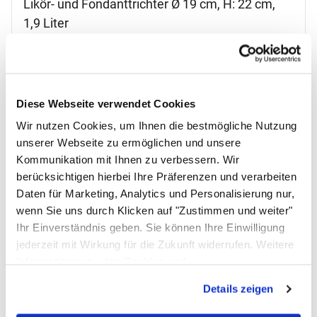
Likör- und Fondanttrichter Ø 19 cm, H: 22 cm,
1,9 Liter
Artikelnummer: 10003397;0
Inhalt: 1,9 Liter
Edelstahl, Griff aus PP
mit 3 Dosiertüten (2/4/6 mm)
Diese Webseite verwendet Cookies
inkl. Ständer und Auffangschale
spülmaschinenfest
Wir nutzen Cookies, um Ihnen die bestmögliche Nutzung
unserer Webseite zu ermöglichen und unsere
Noch keine Bewertungen abgegeben
0 Bewertungen
75
,
00
€
Kommunikation mit Ihnen zu verbessern. Wir
Steuerhinweis:
zzgl. MwSt.
berücksichtigen hierbei Ihre Präferenzen und verarbeiten
Lieferzeit 5-10 Werktage
Daten für Marketing, Analytics und Personalisierung nur,
wenn Sie uns durch Klicken auf "Zustimmen und weiter"
In den Warenkorb
Ihr Einverständnis geben. Sie können Ihre Einwilligung
jederzeit mit Wirkung für die Zukunft widerrufen. Weitere
Zum Merkzettel
Informationen zu den Cookies und
Anpassungsmöglichkeiten finden Sie unter dem Button
Topseller in dieser Kategorie
Details zeigen
"Details anzeigen".
Artikel überspringen