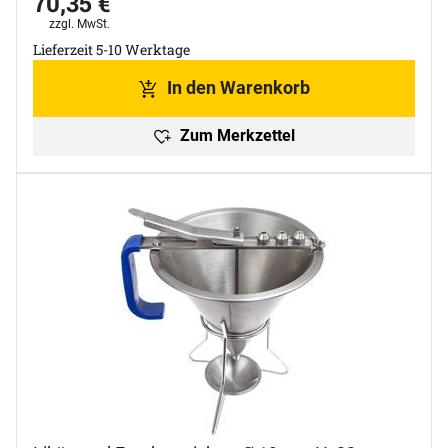
70
,
35
€
Steuerhinweis:
zzgl. MwSt.
Lieferzeit 5-10 Werktage
In den Warenkorb
Zum Merkzettel