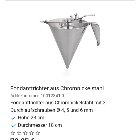
Fondanttrichter aus Chromnickelstahl
Artikelnummer: 10012341;0
Fondanttrichter aus Chromnickelstahl mit 3
Durchlaufschrauben Ø 4, 5 und 6 mm
Höhe 23 cm
Durchmesser 18 cm
Noch keine Bewertungen abgegeben
0 Bewertungen