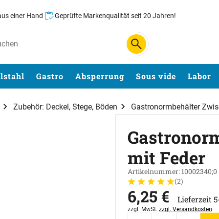
 aus einer Hand
Geprüfte Markenqualität seit 20 Jahren!
lstahl
Gastro
Absperrung
Sous vide
Labor
Zubehör: Deckel, Stege, Böden
Gastronormbehälter Zwis
Gastronorm
mit Feder
Artikelnummer: 10002340;0
(2)
Bewertung: 5 von 5 (2 Bew
2 Bewertungen
6
,
25
€
Lieferzeit 
Steuerhinweis:
zzgl. MwSt.
zzgl. Versandkosten