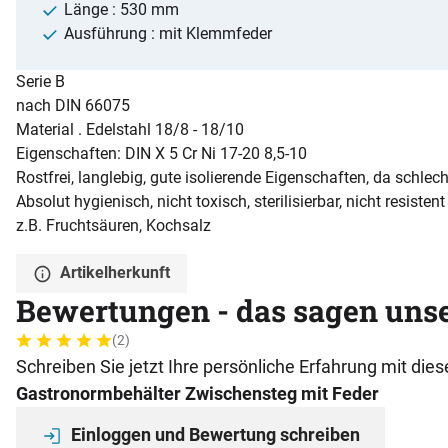
Länge : 530 mm
Ausführung : mit Klemmfeder
Serie B
nach DIN 66075
Material . Edelstahl 18/8 - 18/10
Eigenschaften: DIN X 5 Cr Ni 17-20 8,5-10
Rostfrei, langlebig, gute isolierende Eigenschaften, da schlec
Absolut hygienisch, nicht toxisch, sterilisierbar, nicht resiste
z.B. Fruchtsäuren, Kochsalz
Artikelherkunft
Bewertungen - das sagen uns
(2)
Bewertung: 5 von 5 (2 Bewertungen)
2 Bewertungen
Schreiben Sie jetzt Ihre persönliche Erfahrung mit di
Gastronormbehälter Zwischensteg mit Feder
Einloggen und Bewertung schreiben