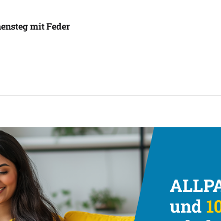
ensteg mit Feder
ALLPA
und
10