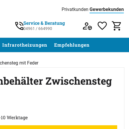
Privatkunden
Gewerbekunden
Preisliste:
Service & Beratung
04961 / 664990
Service & Beratung unter 04961 / 77 5
Infrarotheizungen
Empfehlungen
chensteg mit Feder
behälter Zwischensteg
ertungen)
5-10 Werktage