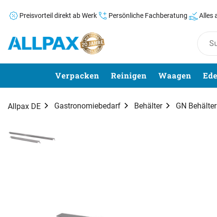
Preisvorteil direkt ab Werk
Persönliche Fachberatung
Alles
Zum Hauptinhalt springen
Verpacken
Reinigen
Waagen
Ede
Gastronomiebedarf
Behälter
GN Behälter
Allpax DE
Produktgalerie
Zur Kaufbox springen