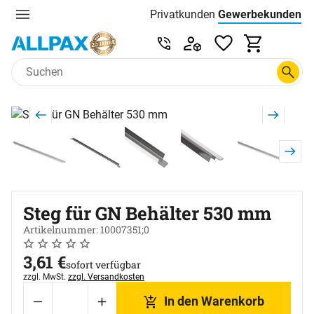
Privatkunden
Gewerbekunden
Menu
Preisliste:
Service & Beratung unter 0
Zum Hauptinhalt springen
Produktgalerie
Zur Kaufbox springen
Steg für GN Behälter 530 mm
Artikelnummer: 10007351;0
Noch keine Bewertungen abgegeben
0 Bewertungen
3
,
61
€
sofort verfügbar
Steuerhinweis:
zzgl. MwSt.
zzgl. Versandkosten
In den Warenkorb