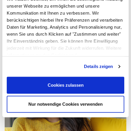
Einloggen und Bewertung schreiben
unserer Webseite zu ermöglichen und unsere
Das könnte Ihnen ebenfalls gefallen
Kommunikation mit Ihnen zu verbessern. Wir
berücksichtigen hierbei Ihre Präferenzen und verarbeiten
Artikel überspringen
Daten für Marketing, Analytics und Personalisierung nur,
Gastronormbehälter Zwischensteg
wenn Sie uns durch Klicken auf "Zustimmen und weiter"
mit Feder
Ihr Einverständnis geben. Sie können Ihre Einwilligung
4
,
75
€
jederzeit mit Wirkung für die Zukunft widerrufen. Weitere
Informationen zu den Cookies und
Anpassungsmöglichkeiten finden Sie unter dem Button
Details zeigen
"Details anzeigen".
Cookies zulassen
Nur notwendige Cookies verwenden