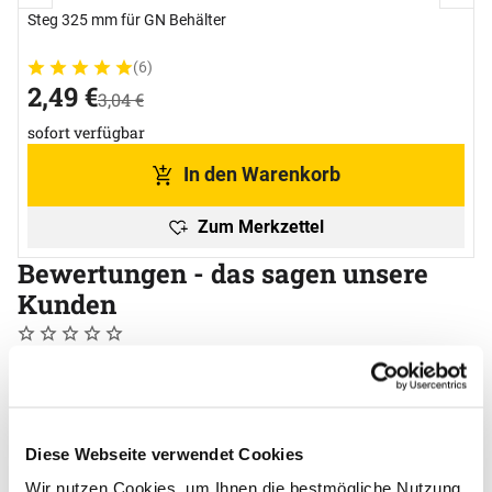
Steg 325 mm für GN Behälter
(6)
Bewertung: 5 von 5 (6 Bewertungen)
6 Bewertungen
jetzt:
2
,
49
€
statt:
3
,
04
€
sofort verfügbar
In den Warenkorb
Zum Merkzettel
Bewertungen - das sagen unsere
Kunden
Noch keine Bewertungen abgegeben
0 Bewertungen
Schreiben Sie jetzt Ihre persönliche Erfahrung mit
diesem Artikel und helfen Sie anderen bei deren
Kaufentscheidung
Steg für GN Behälter 530 mm
Diese Webseite verwendet Cookies
Wir nutzen Cookies, um Ihnen die bestmögliche Nutzung