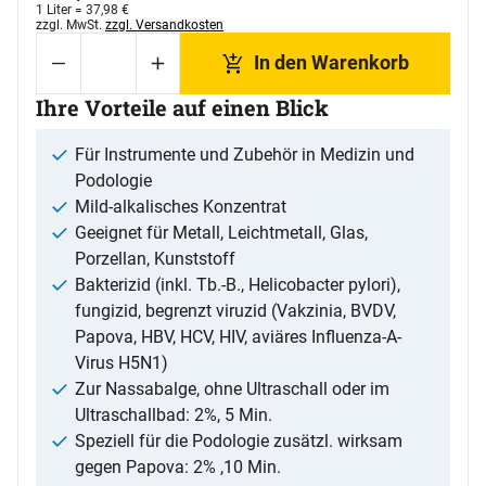
1 Liter =
37
,
98
€
Steuerhinweis:
zzgl. MwSt.
zzgl. Versandkosten
In den Warenkorb
Ihre Vorteile auf einen Blick
Für Instrumente und Zubehör in Medizin und
Podologie
Mild-alkalisches Konzentrat
Geeignet für Metall, Leichtmetall, Glas,
Porzellan, Kunststoff
Bakterizid (inkl. Tb.-B., Helicobacter pylori),
fungizid, begrenzt viruzid (Vakzinia, BVDV,
Papova, HBV, HCV, HIV, aviäres Influenza-A-
Virus H5N1)
Zur Nassabalge, ohne Ultraschall oder im
Ultraschallbad: 2%, 5 Min.
Speziell für die Podologie zusätzl. wirksam
gegen Papova: 2% ,10 Min.