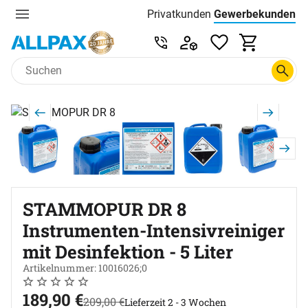
Privatkunden
Gewerbekunden
Menu
Preisliste:
Service & Beratung unter 0
Zum Hauptinhalt springen
Produktgalerie
Zur Kaufbox springen
STAMMOPUR DR 8
Instrumenten-Intensivreiniger
mit Desinfektion - 5 Liter
Artikelnummer: 10016026;0
Noch keine Bewertungen abgegeben
0 Bewertungen
jetzt:
189
,
90
€
statt:
209
,
00
€
Lieferzeit 2 - 3 Wochen