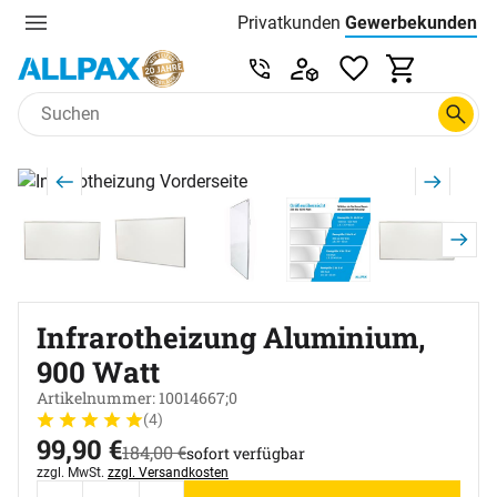
Privatkunden
Gewerbekunden
Menu
Preisliste:
Service & Beratung unter 0
Zum Hauptinhalt springen
Produktgalerie
Zur Kaufbox springen
Infrarotheizung Aluminium,
900 Watt
Artikelnummer: 10014667;0
(4)
Bewertung: 5 von 5 (4 Bewertungen)
4 Bewertungen
jetzt:
99
,
90
€
statt:
184
,
00
€
sofort verfügbar
Steuerhinweis:
zzgl. MwSt.
zzgl. Versandkosten