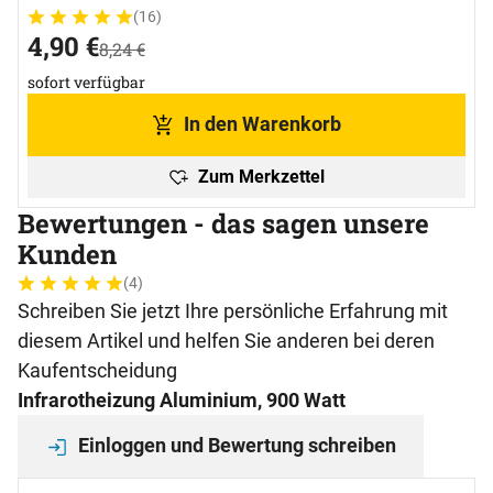
(16)
Bewertung: 5 von 5 (16 Bewertungen)
16 Bewertungen
jetzt:
4
,
90
€
statt:
8
,
24
€
sofort verfügbar
In den Warenkorb
Zum Merkzettel
Bewertungen - das sagen unsere
Kunden
(4)
Bewertung: 5 von 5 (4 Bewertungen)
4 Bewertungen
Schreiben Sie jetzt Ihre persönliche Erfahrung mit
diesem Artikel und helfen Sie anderen bei deren
Kaufentscheidung
Infrarotheizung Aluminium, 900 Watt
Einloggen und Bewertung schreiben