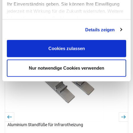
Anschlusskabel
Ihr Einverständnis geben. Sie können Ihre Einwilligung
1,9 m
jederzeit mit Wirkung für die Zukunft widerrufen. Weitere
Informationen zu den Cookies und
Überhitzungsschutz
Anpassungsmöglichkeiten finden Sie unter dem Button
ja
Details zeigen
"Details anzeigen".
Passendes Zubehör von ALLPAX
Zubehör überspringen
Cookies zulassen
W
Sonderpreis
B
6
Nur notwendige Cookies verwenden
s
Aluminium Standfüße für Infrarotheizung