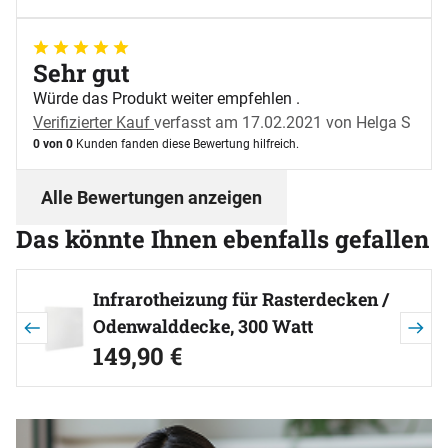
5 von 5
Sehr gut
Würde das Produkt weiter empfehlen .
Verifizierter Kauf
verfasst am 17.02.2021 von Helga S
0 von 0
Kunden fanden diese Bewertung hilfreich.
Alle Bewertungen anzeigen
Das könnte Ihnen ebenfalls gefallen
Artikel überspringen
Infrarotheizung für Rasterdecken /
Odenwalddecke, 300 Watt
jetzt:
149
,
90
€