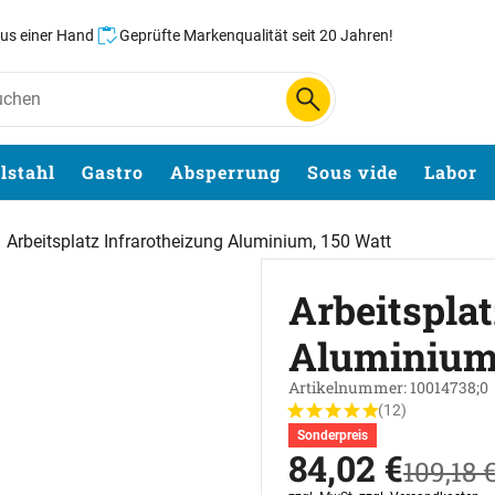
aus einer Hand
Geprüfte Markenqualität seit 20 Jahren!
lstahl
Gastro
Absperrung
Sous vide
Labor
Arbeitsplatz Infrarotheizung Aluminium, 150 Watt
Arbeitspla
Aluminium,
Artikelnummer: 10014738;0
(12)
Bewertung: 5 von 5 (12 B
12 Bewertungen
Sonderpreis
jetzt:
84
,
02
€
statt:
109
,
18