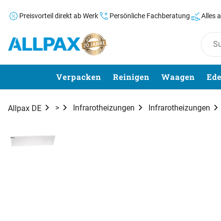
Preisvorteil direkt ab Werk
Persönliche Fachberatung
Alles 
Zum Hauptinhalt springen
Verpacken
Reinigen
Waagen
Ede
>
Infrarotheizungen
Infrarotheizungen
Allpax DE
Produktgalerie
Zur Kaufbox springen