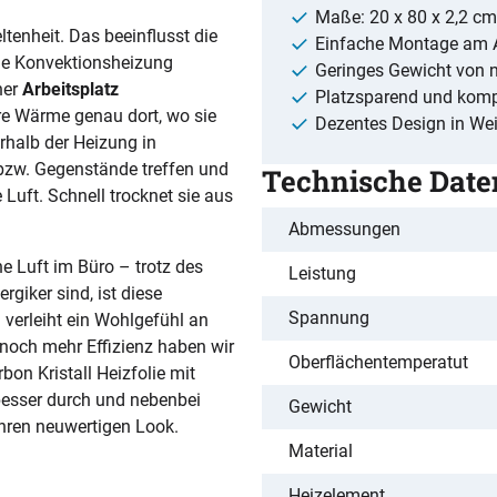
Maße: 20 x 80 x 2,2 cm
ltenheit. Das beeinflusst die
Einfache Montage am A
die Konvektionsheizung
Geringes Gewicht von n
ner
Arbeitsplatz
Platzsparend und kom
ere Wärme genau dort, wo sie
Dezentes Design in We
rhalb der Heizung in
 bzw. Gegenstände treffen und
Technische Date
Luft. Schnell trocknet sie aus
Abmessungen
he Luft im Büro – trotz des
Leistung
giker sind, ist diese
Spannung
 verleiht ein Wohlgefühl an
 noch mehr Effizienz haben wir
Oberflächentemperatut
on Kristall Heizfolie mit
besser durch und nebenbei
Gewicht
ihren neuwertigen Look.
Material
Heizelement