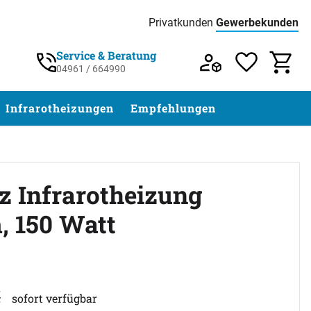
Privatkunden
Gewerbekunden
Preisliste:
Service & Beratung
04961 / 664990
Service & Beratung unter 04961 / 77 5
Infrarotheizungen
Empfehlungen
tz Infrarotheizung
 150 Watt
ewertungen)
€
sofort verfügbar