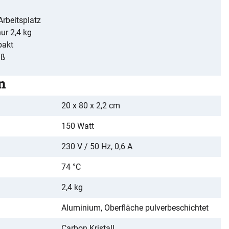
rbeitsplatz
ur 2,4 kg
pakt
iß
n
20 x 80 x 2,2 cm
150 Watt
230 V / 50 Hz, 0,6 A
74 °C
2,4 kg
Aluminium, Oberfläche pulverbeschichtet
Carbon Kristall