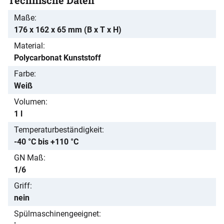
Maße
176 x 162 x 65 mm (B x T x H)
Material
Polycarbonat Kunststoff
Farbe
Weiß
Volumen
1 l
Temperaturbeständigkeit
-40 °C bis +110 °C
GN Maß
1/6
Griff
nein
Spülmaschinengeeignet