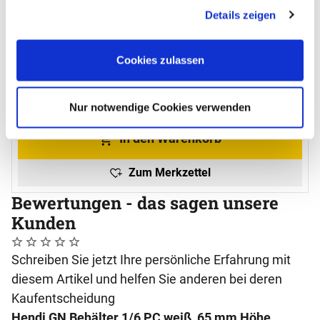
Anpassungsmöglichkeiten finden Sie unter dem Button
Details zeigen
"Details anzeigen".
GN Behälter 1/6 PC Höhe 65 mm
Cookies zulassen
Noch keine Bewertungen abgegeben
0 Bewertungen
3
,
69
€
Nur notwendige Cookies verwenden
sofort verfügbar
In den Warenkorb
Zum Merkzettel
Bewertungen - das sagen unsere
Kunden
Noch keine Bewertungen abgegeben
0 Bewertungen
Schreiben Sie jetzt Ihre persönliche Erfahrung mit
diesem Artikel und helfen Sie anderen bei deren
Kaufentscheidung
Hendi GN Behälter 1/6 PC weiß, 65 mm Höhe