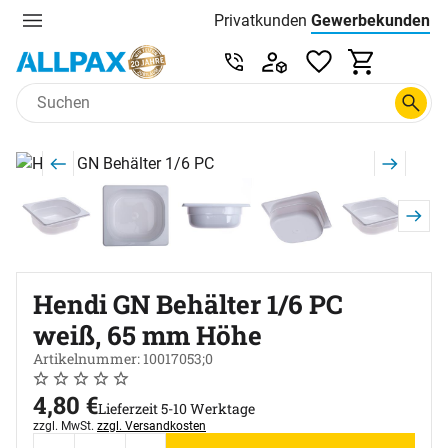
Privatkunden
Gewerbekunden
Menu
Preisliste:
Service & Beratung unter 0
Zum Hauptinhalt springen
Produktgalerie
Zur Kaufbox springen
Hendi GN Behälter 1/6 PC
weiß, 65 mm Höhe
Artikelnummer: 10017053;0
Noch keine Bewertungen abgegeben
0 Bewertungen
4
,
80
€
Lieferzeit 5-10 Werktage
Steuerhinweis:
zzgl. MwSt.
zzgl. Versandkosten