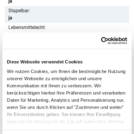
ja
Stapelbar
ja
Lebensmittelecht
ja
Gewicht
160 g
Passendes Zubehör von ALLPAX
Diese Webseite verwendet Cookies
Zubehör überspringen
Wir nutzen Cookies, um Ihnen die bestmögliche Nutzung
unserer Webseite zu ermöglichen und unsere
Kommunikation mit Ihnen zu verbessern. Wir
N
0
berücksichtigen hierbei Ihre Präferenzen und verarbeiten
Daten für Marketing, Analytics und Personalisierung nur,
s
wenn Sie uns durch Klicken auf "Zustimmen und weiter"
Ihr Einverständnis geben. Sie können Ihre Einwilligung
jederzeit mit Wirkung für die Zukunft widerrufen. Weitere
Informationen zu den Cookies und