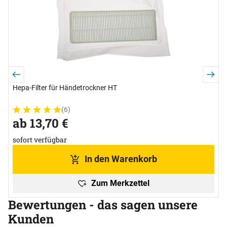
s
Hepa-Filter für Händetrockner HT
(6)
Bewertung: 5 von 5 (6 Bewertungen)
6 Bewertungen
ab:
ab
13
,
70
€
sofort verfügbar
In den Warenkorb
Zum Merkzettel
Bewertungen - das sagen unsere
Kunden