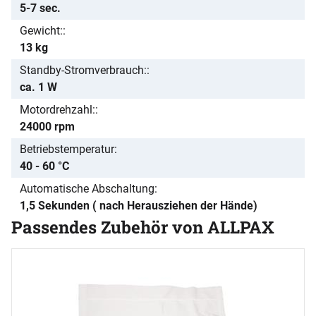
5-7 sec.
Gewicht:
13 kg
Standby-Stromverbrauch:
ca. 1 W
Motordrehzahl:
24000 rpm
Betriebstemperatur
40 - 60 °C
Automatische Abschaltung
1,5 Sekunden ( nach Herausziehen der Hände)
Passendes Zubehör von ALLPAX
Zubehör überspringen
K
B
1