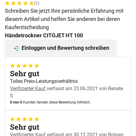
(2)
Bewertung: 5 von 5 (2 Bewertungen)
2 Bewertungen
Schreiben Sie jetzt Ihre persönliche Erfahrung mit
diesem Artikel und helfen Sie anderen bei deren
Kaufentscheidung
Händetrockner CITOJET HT 100
Einloggen und Bewertung schreiben
5 von 5
Sehr gut
Tolles Preis-Leistungsverhältnis
Verifizierter Kauf
verfasst am 23.06.2021 von Renate
S
0 von 0
Kunden fanden diese Bewertung hilfreich.
5 von 5
Sehr gut
Verifizierter Kauf
verfasst am 30.12.2021 von Roman