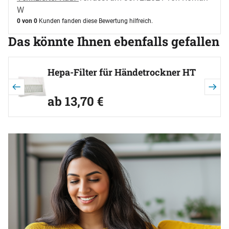
W
0 von 0
Kunden fanden diese Bewertung hilfreich.
Das könnte Ihnen ebenfalls gefallen
Artikel überspringen
Hepa-Filter für Händetrockner HT
ab:
ab
13
,
70
€