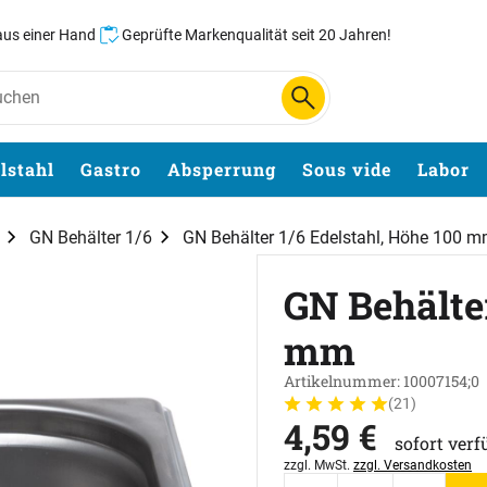
 aus einer Hand
Geprüfte Markenqualität seit 20 Jahren!
lstahl
Gastro
Absperrung
Sous vide
Labor
GN Behälter 1/6
GN Behälter 1/6 Edelstahl, Höhe 100 
GN Behälter
mm
Artikelnummer: 10007154;0
(21)
Bewertung: 5 von 5 (21 B
21 Bewertungen
4
,
59
€
sofort verf
Steuerhinweis:
zzgl. MwSt.
zzgl. Versandkosten