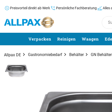
Preisvorteil direkt ab Werk
Persönliche Fachberatung
Alles
Zum Hauptinhalt springen
Verpacken
Reinigen
Waagen
Ede
Gastronomiebedarf
Behälter
GN Behälter
Allpax DE
Produktgalerie
Zur Kaufbox springen