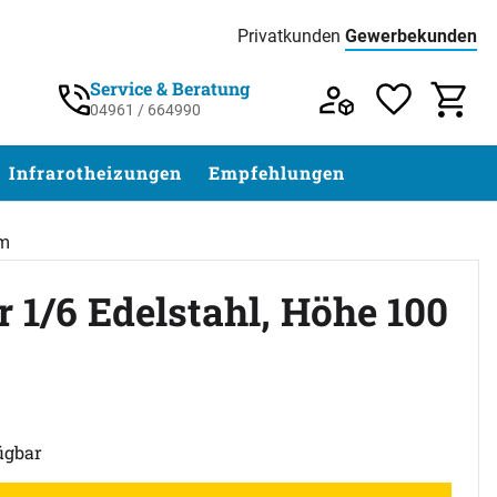
Privatkunden
Gewerbekunden
Preisliste:
Service & Beratung
04961 / 664990
Service & Beratung unter 04961 / 77 5
Infrarotheizungen
Empfehlungen
mm
 1/6 Edelstahl, Höhe 100
ewertungen)
ügbar