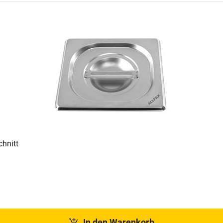
chnitt
In den Warenkorb