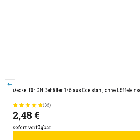
Deckel für GN Behälter 1/6 aus Edelstahl, ohne Löffeleins
(36)
Bewertung: 5 von 5 (36 Bewertungen)
36 Bewertungen
2
,
48
€
sofort verfügbar