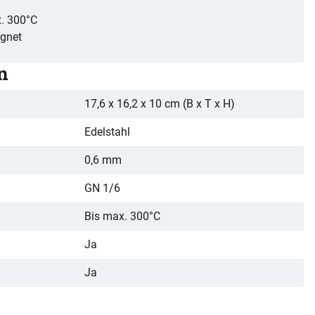
x. 300°C
ignet
n
17,6 x 16,2 x 10 cm (B x T x H)
Edelstahl
0,6 mm
GN 1/6
Bis max. 300°C
Ja
Ja