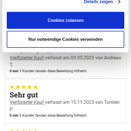
Details zeigen
"Details anzeigen".
GN Behälter 1/1 Edelstahl, Höhe 100 mm
Einloggen und Bewertung schreiben
Cookies zulassen
5 von 5
Nur notwendige Cookies verwenden
Sehr gut
Alles perfekt geklappt
Verifizierter Kauf
verfasst am 03.05.2023 von Andreas
T.
0 von 1
Kunden fanden diese Bewertung hilfreich.
5 von 5
Sehr gut
Verifizierter Kauf
verfasst am 15.11.2023 von Torsten
P.
0 von 1
Kunden fanden diese Bewertung hilfreich.