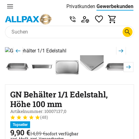
Privatkunden
Gewerbekunden
Menu
Preisliste:
Service & Beratung unter 0
Zum Hauptinhalt springen
Produktgalerie
Zur Kaufbox springen
GN Behälter 1/1 Edelstahl,
Höhe 100 mm
Artikelnummer: 10007137;0
(48)
Bewertung: 5 von 5 (48 Bewertungen)
48 Bewertungen
Topseller
jetzt:
9
,
90
€
statt:
14
,
89
€
sofort verfügbar
Steuerhinweis:
zzgl. MwSt.
zzgl. Versandkosten