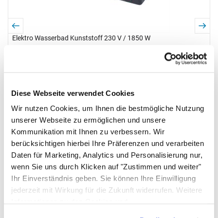
Elektro Wasserbad Kunststoff 230 V / 1850 W
D
Noch keine Bewertungen abgegeben
0 Bewertungen
B
7
98
,
52
€
Lieferzeit 5-10 Werktage
s
Diese Webseite verwendet Cookies
In den Warenkorb
Wir nutzen Cookies, um Ihnen die bestmögliche Nutzung
unserer Webseite zu ermöglichen und unsere
Zum Merkzettel
Kommunikation mit Ihnen zu verbessern. Wir
berücksichtigen hierbei Ihre Präferenzen und verarbeiten
Bewertungen - das sagen unsere
Daten für Marketing, Analytics und Personalisierung nur,
Kunden
wenn Sie uns durch Klicken auf "Zustimmen und weiter"
(48)
Ihr Einverständnis geben. Sie können Ihre Einwilligung
Bewertung: 5 von 5 (48 Bewertungen)
48 Bewertungen
Schreiben Sie jetzt Ihre persönliche Erfahrung mit
jederzeit mit Wirkung für die Zukunft widerrufen. Weitere
Informationen zu den Cookies und
diesem Artikel und helfen Sie anderen bei deren
Anpassungsmöglichkeiten finden Sie unter dem Button
Kaufentscheidung