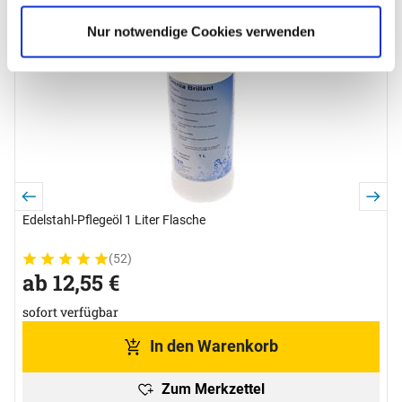
Nur notwendige Cookies verwenden
N
0
L
Edelstahl-Pflegeöl 1 Liter Flasche
(52)
Bewertung: 5 von 5 (52 Bewertungen)
52 Bewertungen
ab:
ab
12
,
55
€
sofort verfügbar
In den Warenkorb
Zum Merkzettel