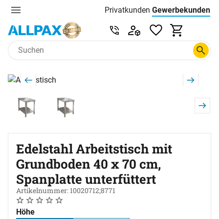
Privatkunden
Gewerbekunden
Menu
Preisliste:
Service & Beratung unter 0
Zum Hauptinhalt springen
Produktgalerie
Zur Kaufbox springen
Edelstahl Arbeitstisch mit
Grundboden 40 x 70 cm,
Spanplatte unterfüttert
Artikelnummer: 10020712;8771
Noch keine Bewertungen abgegeben
0 Bewertungen
Höhe