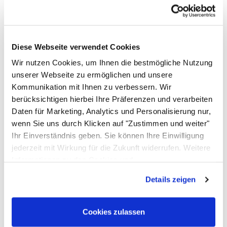
40 x 70 x 85 / 90 cm
Abmessungen Beine
4 x 4 cm
Material
Diese Webseite verwendet Cookies
Edelstahl V2A Werkstoff 1.4301, Schliff Korn 320,
Wir nutzen Cookies, um Ihnen die bestmögliche Nutzung
schallhemmende V100 Platte
unserer Webseite zu ermöglichen und unsere
Materialstärke
Kommunikation mit Ihnen zu verbessern. Wir
1 mm
berücksichtigen hierbei Ihre Präferenzen und verarbeiten
Daten für Marketing, Analytics und Personalisierung nur,
Aufkantung
wenn Sie uns durch Klicken auf "Zustimmen und weiter"
Mit oder ohne
Ihr Einverständnis geben. Sie können Ihre Einwilligung
Grundboden
jederzeit mit Wirkung für die Zukunft widerrufen. Weitere
Ja
Informationen zu den Cookies und
Höhenverstellbarkeit
Anpassungsmöglichkeiten finden Sie unter dem Button
Details zeigen
Ja, max. 3 cm
"Details anzeigen".
Passendes Zubehör von ALLPAX
Cookies zulassen
Zubehör überspringen
Z
Topseller