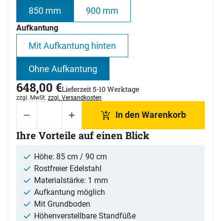
850 mm
900 mm
Aufkantung
Mit Aufkantung hinten
Ohne Aufkantung
648
,
00
€
Lieferzeit 5-10 Werktage
Steuerhinweis:
zzgl. MwSt.
zzgl. Versandkosten
In den Warenkorb
Ihre Vorteile auf einen Blick
Höhe: 85 cm / 90 cm
Rostfreier Edelstahl
Materialstärke: 1 mm
Aufkantung möglich
Mit Grundboden
Höhenverstellbare Standfüße