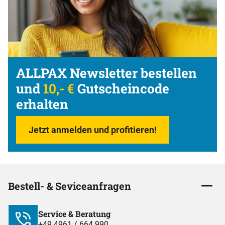
ALLPAX Newsletter bestellen
und
10,- €
Gutscheincode
erhalten
Jetzt anmelden und profitieren!
Bestell- & Seviceanfragen
Service & Beratung
+49 4961 / 664 990