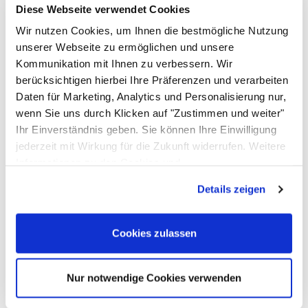
Edelstahl V2A Werkstoff 1.4301, Schliff Korn 320
Diese Webseite verwendet Cookies
Materialstärke
Wir nutzen Cookies, um Ihnen die bestmögliche Nutzung
1 mm
unserer Webseite zu ermöglichen und unsere
Kommunikation mit Ihnen zu verbessern. Wir
Aufkantung
berücksichtigen hierbei Ihre Präferenzen und verarbeiten
Mit oder ohne
Daten für Marketing, Analytics und Personalisierung nur,
Grundboden
wenn Sie uns durch Klicken auf "Zustimmen und weiter"
Ja
Ihr Einverständnis geben. Sie können Ihre Einwilligung
Höhenverstellbarkeit
jederzeit mit Wirkung für die Zukunft widerrufen. Weitere
Ja, max. 3 cm
Informationen zu den Cookies und
Passendes Zubehör von ALLPAX
Anpassungsmöglichkeiten finden Sie unter dem Button
Details zeigen
"Details anzeigen".
Zubehör überspringen
Topseller
Cookies zulassen
N
0
Nur notwendige Cookies verwenden