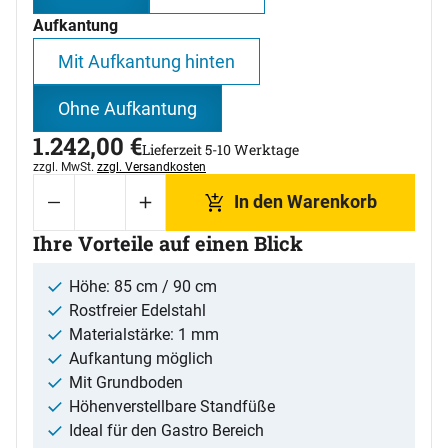
Aufkantung
Mit Aufkantung hinten
Ohne Aufkantung
1.242
,
00
€
Lieferzeit 5-10 Werktage
Steuerhinweis:
zzgl. MwSt.
zzgl. Versandkosten
In den Warenkorb
Ihre Vorteile auf einen Blick
Höhe: 85 cm / 90 cm
Rostfreier Edelstahl
Materialstärke: 1 mm
Aufkantung möglich
Mit Grundboden
Höhenverstellbare Standfüße
Ideal für den Gastro Bereich