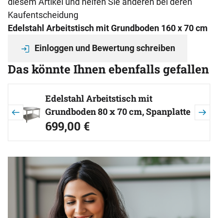
diesem Artikel und helfen Sie anderen bei deren
Kaufentscheidung
Edelstahl Arbeitstisch mit Grundboden 160 x 70 cm
Einloggen und Bewertung schreiben
Das könnte Ihnen ebenfalls gefallen
Artikel überspringen
Edelstahl Arbeitstisch mit
Grundboden 80 x 70 cm, Spanplatte
699
,
00
€
unterfüttert