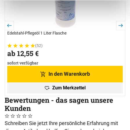
Edelstahl-Pflegeöl 1 Liter Flasche
(52)
Bewertung: 5 von 5 (52 Bewertungen)
52 Bewertungen
ab:
ab
12
,
55
€
sofort verfügbar
In den Warenkorb
Zum Merkzettel
Bewertungen - das sagen unsere
Kunden
Noch keine Bewertungen abgegeben
0 Bewertungen
Schreiben Sie jetzt Ihre persönliche Erfahrung mit