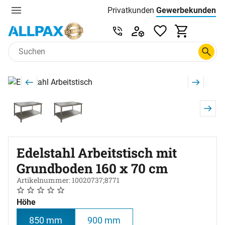
Privatkunden
Gewerbekunden
Menu
Preisliste:
Service & Beratung unter 0
Zum Hauptinhalt springen
Produktgalerie
Zur Kaufbox springen
Edelstahl Arbeitstisch mit
Grundboden 160 x 70 cm
Artikelnummer: 10020737;8771
Noch keine Bewertungen abgegeben
0 Bewertungen
Höhe
850 mm
900 mm