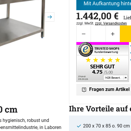
Mit Aufkantung hint
1.442
,
00
€
Lie
Steuerhinweis:
zzgl. MwSt.
zzgl. Versandkosten
Fragen zum Artikel
70 cm
Ihre Vorteile auf
s hygienisch, robust und
200 x 70 x 85 o. 90 cm
bensmittelindustrie, in Laboren