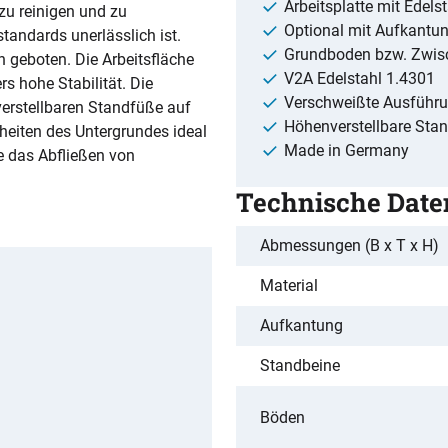
Arbeitsplatte mit Edelst
 zu reinigen und zu
Optional mit Aufkantu
tandards unerlässlich ist.
Grundboden bzw. Zwi
 geboten. Die Arbeitsfläche
V2A Edelstahl 1.4301
s hohe Stabilität. Die
Verschweißte Ausführ
verstellbaren Standfüße auf
Höhenverstellbare Sta
eiten des Untergrundes ideal
Made in Germany
he das Abfließen von
Technische Date
Abmessungen (B x T x H)
Material
Aufkantung
Standbeine
Böden