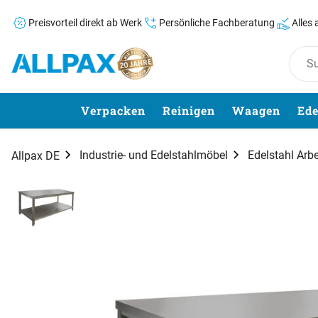
Preisvorteil direkt ab Werk
Persönliche Fachberatung
Alles
Zum Hauptinhalt springen
Verpacken
Reinigen
Waagen
Ede
Industrie- und Edelstahlmöbel
Edelstahl Arbe
Allpax DE
Produktgalerie
Zur Kaufbox springen