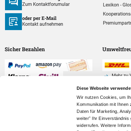
Zum Kontaktforumular
Lexikon - Glo
Kooperations
oder per E-Mail
Premiumpart
Kontakt aufnehmen
Sicher Bezahlen
Umweltfreu
Mehr zu V
Diese Webseite verwende
Alle Zahlarten anzeigen
Wir nutzen Cookies, um I
Kommunikation mit Ihnen z
Daten für Marketing, Anal
weiter" Ihr Einverständnis 
widerrufen. Weitere Infor