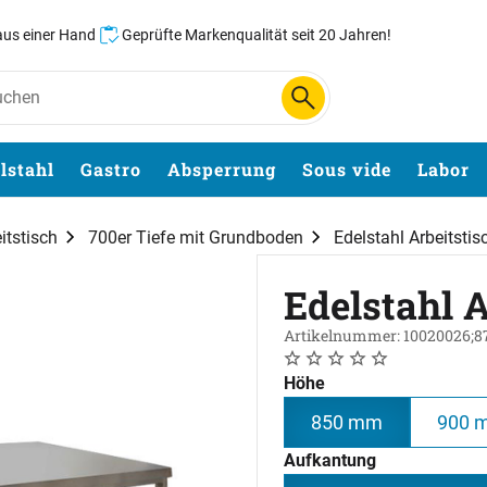
 aus einer Hand
Geprüfte Markenqualität seit 20 Jahren!
lstahl
Gastro
Absperrung
Sous vide
Labor
itstisch
700er Tiefe mit Grundboden
Edelstahl Arbeitsti
Edelstahl A
Artikelnummer: 10020026;8
Noch keine Bewertungen 
0 Bewertungen
Höhe
850 mm
900 
Aufkantung