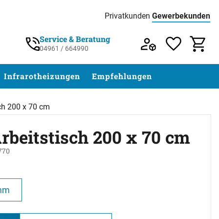
Privatkunden
Gewerbekunden
Preisliste:
Service & Beratung
04961 / 664990
Service & Beratung unter 04961 / 77 5
Infrarotheizungen
Empfehlungen
sch 200 x 70 cm
rbeitstisch 200 x 70 cm
770
abgegeben
mm