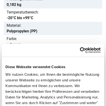
0,182 kg
Temperaturbereich
-20°C bis +99°C
Material
Polypropylen (PP)
Farbe
schwarz
Lieferumfang
1 Steakschale
Hinweis
Diese Webseite verwendet Cookies
Nicht geeignet zum Warmhalten; bei Frost vorsichtig
Wir nutzen Cookies, um Ihnen die bestmögliche Nutzung
handhaben (Material kann spröder werden)
unserer Webseite zu ermöglichen und unsere
Passendes Zubehör von ALLPAX
Kommunikation mit Ihnen zu verbessern. Wir
berücksichtigen hierbei Ihre Präferenzen und verarbeiten
Zubehör überspringen
A
Daten für Marketing, Analytics und Personalisierung nur,
wenn Sie uns durch Klicken auf "Zustimmen und weiter"