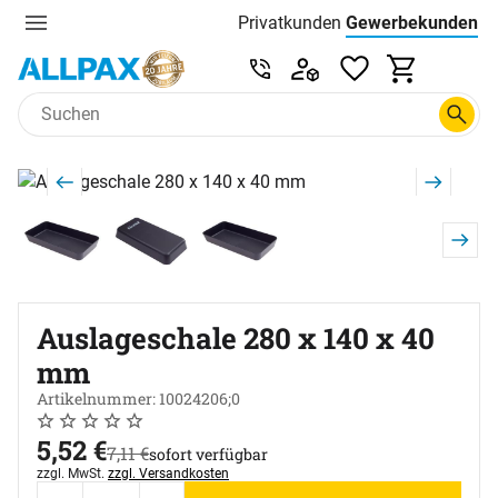
Privatkunden
Gewerbekunden
Menu
Preisliste:
Service & Beratung unter 0
Zum Hauptinhalt springen
Produktgalerie
Zur Kaufbox springen
Auslageschale 280 x 140 x 40
mm
Artikelnummer: 10024206;0
Noch keine Bewertungen abgegeben
0 Bewertungen
jetzt:
5
,
52
€
statt:
7
,
11
€
sofort verfügbar
Steuerhinweis:
zzgl. MwSt.
zzgl. Versandkosten