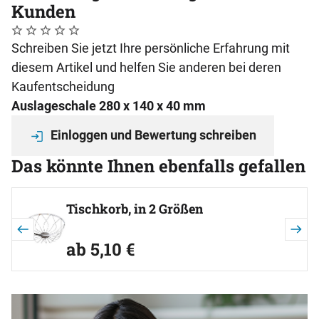
Kunden
Noch keine Bewertungen abgegeben
0 Bewertungen
Schreiben Sie jetzt Ihre persönliche Erfahrung mit
diesem Artikel und helfen Sie anderen bei deren
Kaufentscheidung
Auslageschale 280 x 140 x 40 mm
Einloggen und Bewertung schreiben
Das könnte Ihnen ebenfalls gefallen
Artikel überspringen
Tischkorb, in 2 Größen
ab:
ab
5
,
10
€