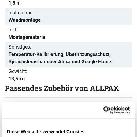
1,8 m
Installation
Wandmontage
Inkl.
Montagematerial
Sonstiges
Temperatur-Kalibrierung, Überhitzungsschutz,
Sprachsteuerbar über Alexa und Google Home
Gewicht
13,5 kg
Passendes Zubehör von ALLPAX
Zubehör überspringen
H
N
0
Diese Webseite verwendet Cookies
s