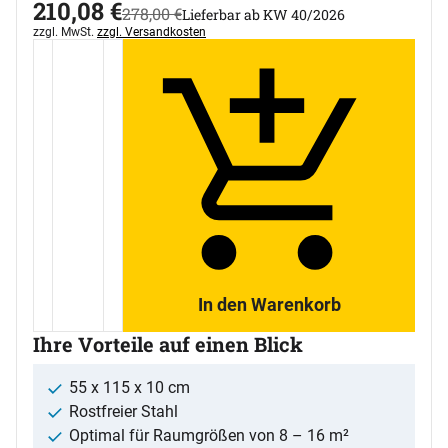
jetzt:
210
,
08
€
statt:
278
,
00
€
Lieferbar ab KW 40/2026
Steuerhinweis:
zzgl. MwSt.
zzgl. Versandkosten
In den Warenkorb
Ihre Vorteile auf einen Blick
55 x 115 x 10 cm
Rostfreier Stahl
Optimal für Raumgrößen von 8 – 16 m²