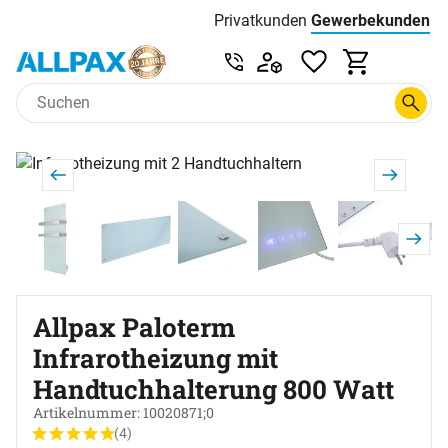
Privatkunden
Gewerbekunden
Menu
Preisliste:
Service & Beratung unter 0
Zum Hauptinhalt springen
Produktgalerie
Zur Kaufbox springen
Allpax Paloterm
Infrarotheizung mit
Handtuchhalterung 800 Watt
Artikelnummer: 10020871;0
(4)
Bewertung: 5 von 5 (4 Bewertungen)
4 Bewertungen