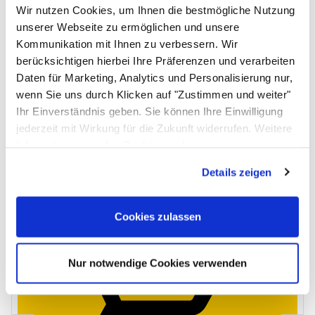
Wir nutzen Cookies, um Ihnen die bestmögliche Nutzung
unserer Webseite zu ermöglichen und unsere
Kommunikation mit Ihnen zu verbessern. Wir
berücksichtigen hierbei Ihre Präferenzen und verarbeiten
Daten für Marketing, Analytics und Personalisierung nur,
wenn Sie uns durch Klicken auf "Zustimmen und weiter"
Allpax Paloterm Infrarotheizung mit Handtuchhalterung 400
Ihr Einverständnis geben. Sie können Ihre Einwilligung
Watt
jederzeit mit Wirkung für die Zukunft widerrufen. Weitere
(5)
Bewertung: 4 von 5 (5 Bewertungen)
5 Bewertungen
jetzt:
194
,
90
€
Informationen zu den Cookies und
statt:
219
,
90
€
Anpassungsmöglichkeiten finden Sie unter dem Button
Lieferbar ab KW 40/2026
Details zeigen
"Details anzeigen".
Cookies zulassen
Nur notwendige Cookies verwenden