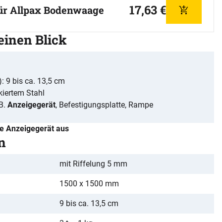
17
,
63
€
für Allpax Bodenwaage
Hinzufüg
 einen Blick
): 9 bis ca. 13,5 cm
kiertem Stahl
B.
Anzeigegerät
, Befestigungsplatte, Rampe
de Anzeigegerät aus
n
mit Riffelung 5 mm
1500 x 1500 mm
9 bis ca. 13,5 cm