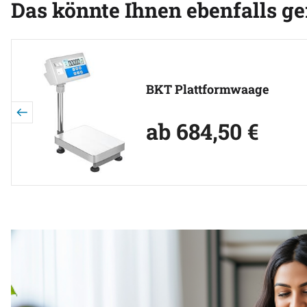
Das könnte Ihnen ebenfalls ge
Artikel überspringen
BKT Plattformwaage
ab:
ab
684
,
50
€