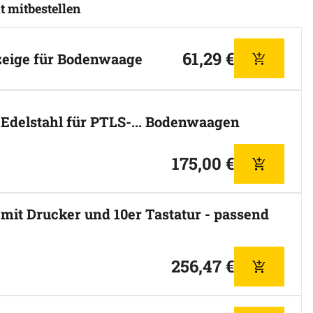
t mitbestellen
n
61
,
29
€
zeige für Bodenwaage
Hinzufüg
Edelstahl für PTLS-... Bodenwaagen
175
,
00
€
Hinzufüg
mit Drucker und 10er Tastatur - passend
256
,
47
€
Hinzufüg