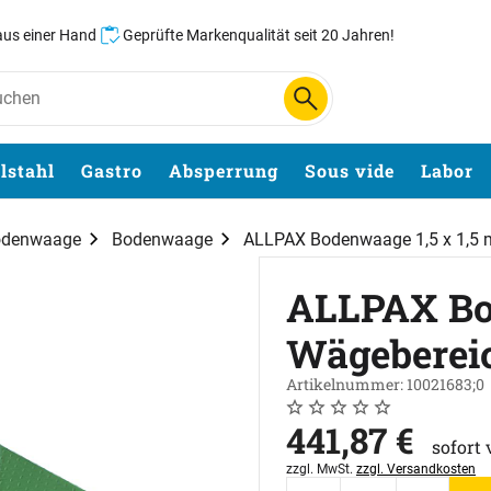
 aus einer Hand
Geprüfte Markenqualität seit 20 Jahren!
lstahl
Gastro
Absperrung
Sous vide
Labor
odenwaage
Bodenwaage
ALLPAX Bodenwaage 1,5 x 1,5 m
ALLPAX Bod
Wägebereic
Artikelnummer: 10021683;0
Noch keine Bewertungen 
0 Bewertungen
441
,
87
€
sofort 
Steuerhinweis:
zzgl. MwSt.
zzgl. Versandkosten