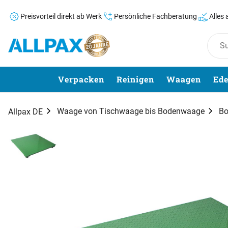
Preisvorteil direkt ab Werk
Persönliche Fachberatung
Alles
Zum Hauptinhalt springen
Verpacken
Reinigen
Waagen
Ede
Waage von Tischwaage bis Bodenwaage
B
Allpax DE
Produktgalerie
Zur Kaufbox springen