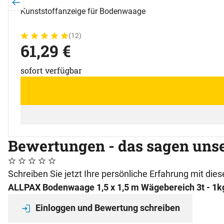
Kunststoffanzeige für Bodenwaage
(12)
Bewertung: 5 von 5 (12 Bewertungen)
12 Bewertungen
61
,
29
€
sofort verfügbar
Bewertungen - das sagen uns
Noch keine Bewertungen abgegeben
0 Bewertungen
Schreiben Sie jetzt Ihre persönliche Erfahrung mit di
ALLPAX Bodenwaage 1,5 x 1,5 m Wägebereich 3t - 1k
Einloggen und Bewertung schreiben