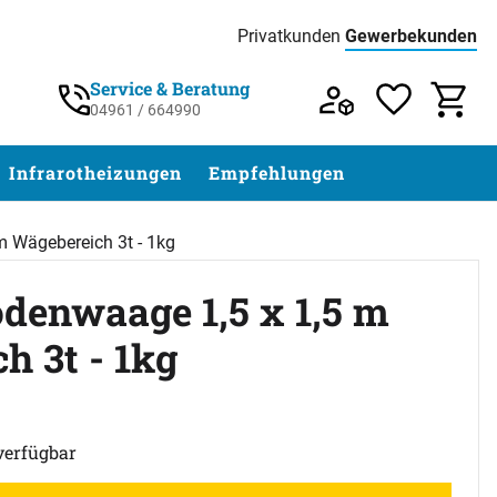
Privatkunden
Gewerbekunden
Preisliste:
Service & Beratung
04961 / 664990
Service & Beratung unter 04961 / 77 5
Infrarotheizungen
Empfehlungen
 Wägebereich 3t - 1kg
enwaage 1,5 x 1,5 m
h 3t - 1kg
abgegeben
verfügbar