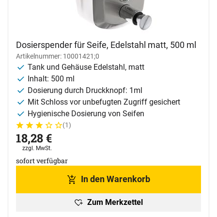
Dosierspender für Seife, Edelstahl matt, 500 ml
Artikelnummer: 10001421;0
Tank und Gehäuse Edelstahl, matt
Inhalt: 500 ml
Dosierung durch Druckknopf: 1ml
Mit Schloss vor unbefugten Zugriff gesichert
Hygienische Dosierung von Seifen
(1)
Bewertung: 3 von 5 (1 Bewertungen)
1 Bewertung
18
,
28
€
Steuerhinweis:
zzgl. MwSt.
sofort verfügbar
In den Warenkorb
Zum Merkzettel