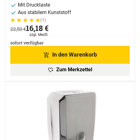
Mit Drucktaste
Aus stabilem Kunststoff
(1)
Bewertung: 5 von 5 (1 Bewertungen)
1 Bewertung
jetzt:
16
,
18
€
statt:
22
,
50
€
Steuerhinweis:
zzgl. MwSt.
sofort verfügbar
In den Warenkorb
Zum Merkzettel