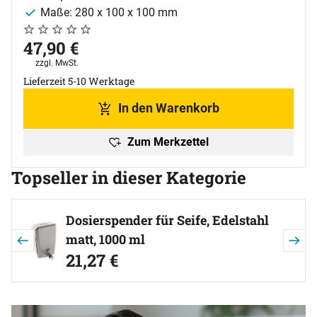
Maße: 280 x 100 x 100 mm
Noch keine Bewertungen abgegeben
0 Bewertungen
47
,
90
€
Steuerhinweis:
zzgl. MwSt.
Lieferzeit 5-10 Werktage
In den Warenkorb
Zum Merkzettel
Topseller in dieser Kategorie
Artikel überspringen
Dosierspender für Seife, Edelstahl
matt, 1000 ml
21
,
27
€