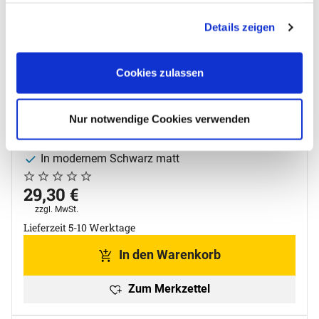
Anpassungsmöglichkeiten finden Sie unter dem Button
Seifenspender 900 ml, Wandmontage
Details zeigen
"Details anzeigen".
Artikelnummer: 10023407;0
12,8 x 9 x 21 cm
Cookies zulassen
Kapazität: 900 ml
Robuster ABS Kunststoff
Mit transparentem Sichtfenster
Nur notwendige Cookies verwenden
Abschließbares Modell
Zur Wandmontage
In modernem Schwarz matt
Noch keine Bewertungen abgegeben
0 Bewertungen
29
,
30
€
Steuerhinweis:
zzgl. MwSt.
Lieferzeit 5-10 Werktage
In den Warenkorb
Zum Merkzettel