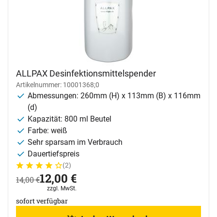
ALLPAX Desinfektionsmittelspender
Artikelnummer: 10001368;0
Abmessungen: 260mm (H) x 113mm (B) x 116mm
(d)
Kapazität: 800 ml Beutel
Farbe: weiß
Sehr sparsam im Verbrauch
Dauertiefspreis
(2)
Bewertung: 4 von 5 (2 Bewertungen)
2 Bewertungen
jetzt:
12
,
00
€
statt:
14
,
00
€
Steuerhinweis:
zzgl. MwSt.
sofort verfügbar