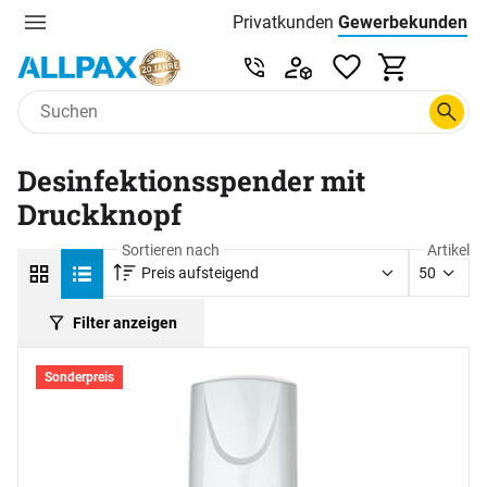
Privatkunden
Gewerbekunden
Menu
Preisliste:
Service & Beratung unter 0
Zum Hauptinhalt springen
Desinfektionsspender mit
Druckknopf
Sortieren nach
Artikel
Preis aufsteigend
50
Filter anzeigen
Sonderpreis