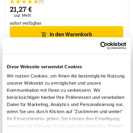
(1)
Bewertung: 5 von 5 (1 Bewertungen)
1 Bewertung
21
,
27
€
Steuerhinweis:
zzgl. MwSt.
sofort verfügbar
In den Warenkorb
Zum Merkzettel
Diese Webseite verwendet Cookies
Wir nutzen Cookies, um Ihnen die bestmögliche Nutzung
unserer Webseite zu ermöglichen und unsere
Kommunikation mit Ihnen zu verbessern. Wir
berücksichtigen hierbei Ihre Präferenzen und verarbeiten
Daten für Marketing, Analytics und Personalisierung nur,
wenn Sie uns durch Klicken auf "Zustimmen und weiter"
Ihr Einverständnis geben. Sie können Ihre Einwilligung
jederzeit mit Wirkung für die Zukunft widerrufen. Weitere
Informationen zu den Cookies und