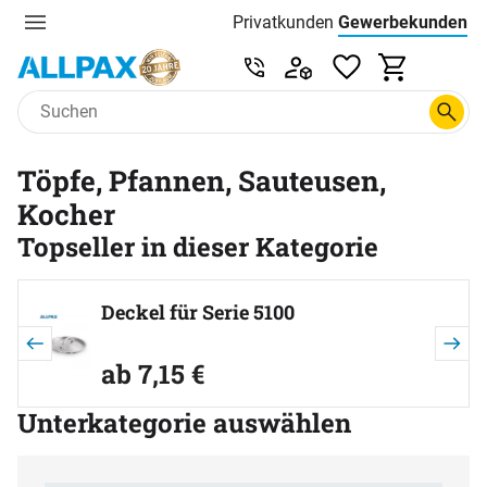
Privatkunden
Gewerbekunden
Menu
Preisliste:
Service & Beratung unter 0
Zum Hauptinhalt springen
Töpfe, Pfannen, Sauteusen,
Kocher
Topseller in dieser Kategorie
Artikel überspringen
Deckel für Serie 5100
ab:
ab
7
,
15
€
Unterkategorie auswählen