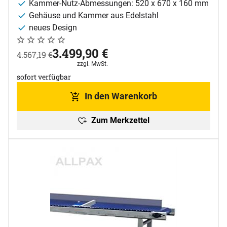
Kammer-Nutz-Abmessungen: 520 x 670 x 160 mm
Gehäuse und Kammer aus Edelstahl
neues Design
Noch keine Bewertungen abgegeben
0 Bewertungen
jetzt:
3.499
,
90
€
statt:
4.567
,
19
€
Steuerhinweis:
zzgl. MwSt.
sofort verfügbar
In den Warenkorb
Zum Merkzettel