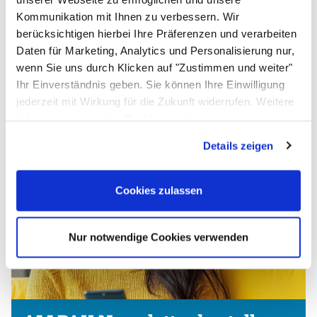
Topseller in dieser Kategorie
Kommunikation mit Ihnen zu verbessern. Wir
Artikel überspringen
berücksichtigen hierbei Ihre Präferenzen und verarbeiten
Kammer Vakuummaschine KV 615 -
Daten für Marketing, Analytics und Personalisierung nur,
Mit Doppelkammer
wenn Sie uns durch Klicken auf "Zustimmen und weiter"
jetzt:
3.499
,
90
€
Ihr Einverständnis geben. Sie können Ihre Einwilligung
jederzeit mit Wirkung für die Zukunft widerrufen. Weitere
Informationen zu den Cookies und
Anpassungsmöglichkeiten finden Sie unter dem Button
Details zeigen
"Details anzeigen".
Cookies zulassen
Nur notwendige Cookies verwenden