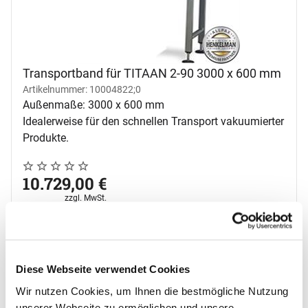
Transportband für TITAAN 2-90 3000 x 600 mm
Artikelnummer: 10004822;0
Außenmaße: 3000 x 600 mm
Idealerweise für den schnellen Transport vakuumierter
Produkte.
Noch keine Bewertungen abgegeben
0 Bewertungen
10.729
,
00
€
Steuerhinweis:
zzgl. MwSt.
Lieferzeit 5-10 Werktage
In den Warenkorb
Diese Webseite verwendet Cookies
Zum Merkzettel
Wir nutzen Cookies, um Ihnen die bestmögliche Nutzung
unserer Webseite zu ermöglichen und unsere