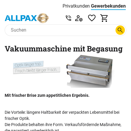
Privatkunden
Gewerbekunden
Menu
Preisliste:
Service & Beratung unter 0
Zum Hauptinhalt springen
Vakuummaschine mit Begasung
Mit frischer Brise zum appetitlichen Ergebnis.
Die Vorteile: längere Haltbarkeit der verpackten Lebensmittel bei
frischer Optik.
Die Produkte behalten ihre Form. Verkaufsfördernde Maßnahme,
die garantiert unbedenklich ist.