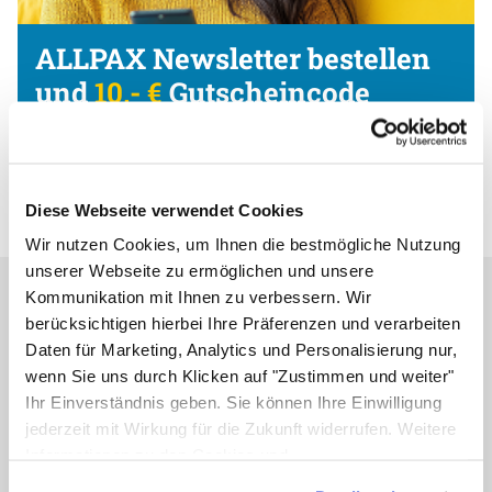
ALLPAX Newsletter bestellen
und
10,- €
Gutscheincode
erhalten
Jetzt anmelden und profitieren!
Diese Webseite verwendet Cookies
Wir nutzen Cookies, um Ihnen die bestmögliche Nutzung
unserer Webseite zu ermöglichen und unsere
Kommunikation mit Ihnen zu verbessern. Wir
Bestell- & Seviceanfragen
berücksichtigen hierbei Ihre Präferenzen und verarbeiten
Daten für Marketing, Analytics und Personalisierung nur,
Service & Beratung
wenn Sie uns durch Klicken auf "Zustimmen und weiter"
+49 4961 / 664 990
Ihr Einverständnis geben. Sie können Ihre Einwilligung
jederzeit mit Wirkung für die Zukunft widerrufen. Weitere
Wir beraten Sie gerne!
Informationen zu den Cookies und
Zum Kontaktforumular
Anpassungsmöglichkeiten finden Sie unter dem Button