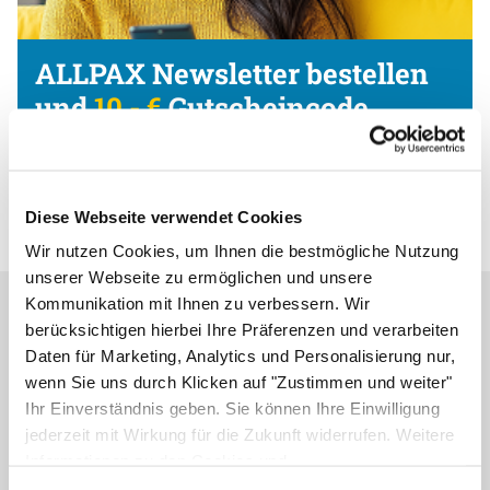
ALLPAX Newsletter bestellen
und
10,- €
Gutscheincode
erhalten
Jetzt anmelden und profitieren!
Diese Webseite verwendet Cookies
Wir nutzen Cookies, um Ihnen die bestmögliche Nutzung
unserer Webseite zu ermöglichen und unsere
Kommunikation mit Ihnen zu verbessern. Wir
Bestell- & Seviceanfragen
berücksichtigen hierbei Ihre Präferenzen und verarbeiten
Daten für Marketing, Analytics und Personalisierung nur,
Service & Beratung
wenn Sie uns durch Klicken auf "Zustimmen und weiter"
+49 4961 / 664 990
Ihr Einverständnis geben. Sie können Ihre Einwilligung
jederzeit mit Wirkung für die Zukunft widerrufen. Weitere
Wir beraten Sie gerne!
Informationen zu den Cookies und
Zum Kontaktforumular
Anpassungsmöglichkeiten finden Sie unter dem Button