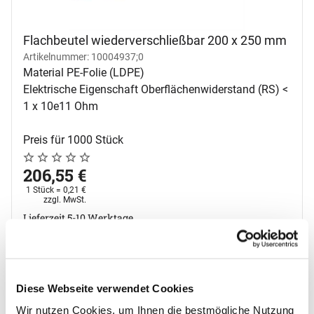
Flachbeutel wiederverschließbar 200 x 250 mm
Artikelnummer: 10004937;0
Material PE-Folie (LDPE)
Elektrische Eigenschaft Oberflächenwiderstand (RS) <
1 x 10e11 Ohm
Preis für 1000 Stück
Noch keine Bewertungen abgegeben
0 Bewertungen
206
,
55
€
1 Stück =
0
,
21
€
Steuerhinweis:
zzgl. MwSt.
Lieferzeit 5-10 Werktage
In den Warenkorb
Zum Merkzettel
Diese Webseite verwendet Cookies
Wir nutzen Cookies, um Ihnen die bestmögliche Nutzung