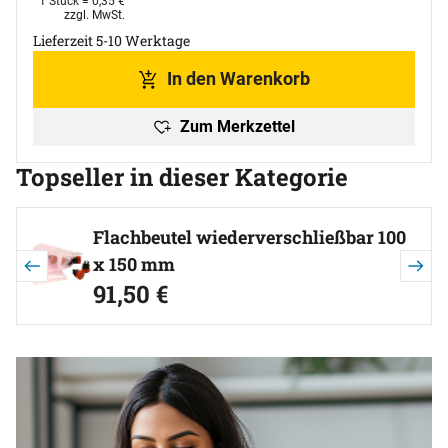
1 Stück =
0
,
35
€
Steuerhinweis:
zzgl. MwSt.
Lieferzeit 5-10 Werktage
In den Warenkorb
Zum Merkzettel
Topseller in dieser Kategorie
Artikel überspringen
Flachbeutel wiederverschließbar 100
x 150 mm
91
,
50
€