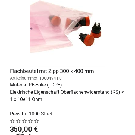
Flachbeutel mit Zipp 300 x 400 mm
Artikelnummer: 10004941;0
Material PE-Folie (LDPE)
Elektrische Eigenschaft Oberflächenwiderstand (RS) <
1 x 10e11 Ohm
Preis für 1000 Stück
Noch keine Bewertungen abgegeben
0 Bewertungen
350
,
00
€