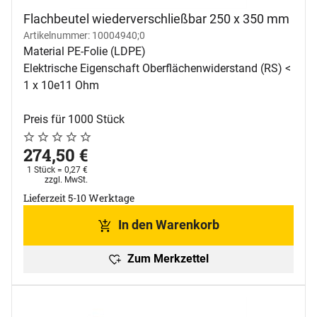
Flachbeutel wiederverschließbar 250 x 350 mm
Artikelnummer: 10004940;0
Material PE-Folie (LDPE)
Elektrische Eigenschaft Oberflächenwiderstand (RS) <
1 x 10e11 Ohm
Preis für 1000 Stück
Noch keine Bewertungen abgegeben
0 Bewertungen
274
,
50
€
1 Stück =
0
,
27
€
Steuerhinweis:
zzgl. MwSt.
Lieferzeit 5-10 Werktage
In den Warenkorb
Zum Merkzettel