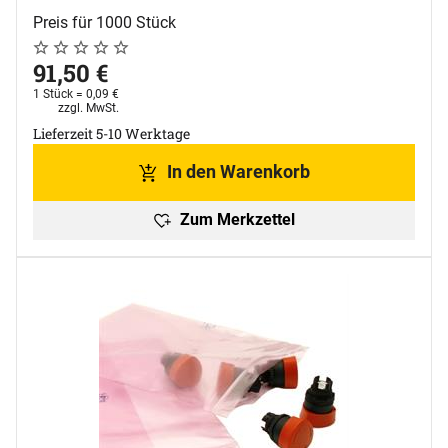
Preis für 1000 Stück
Noch keine Bewertungen abgegeben
0 Bewertungen
91
,
50
€
1 Stück =
0
,
09
€
Steuerhinweis:
zzgl. MwSt.
Lieferzeit 5-10 Werktage
In den Warenkorb
Zum Merkzettel