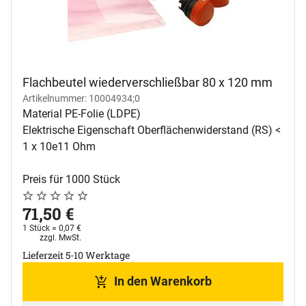
Flachbeutel wiederverschließbar 80 x 120 mm
Artikelnummer: 10004934;0
Material PE-Folie (LDPE)
Elektrische Eigenschaft Oberflächenwiderstand (RS) <
1 x 10e11 Ohm
Preis für 1000 Stück
Noch keine Bewertungen abgegeben
0 Bewertungen
71
,
50
€
1 Stück =
0
,
07
€
Steuerhinweis:
zzgl. MwSt.
Lieferzeit 5-10 Werktage
In den Warenkorb