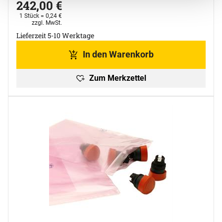
242
,
00
€
1 Stück =
0
,
24
€
Steuerhinweis:
zzgl. MwSt.
Lieferzeit 5-10 Werktage
In den Warenkorb
Zum Merkzettel