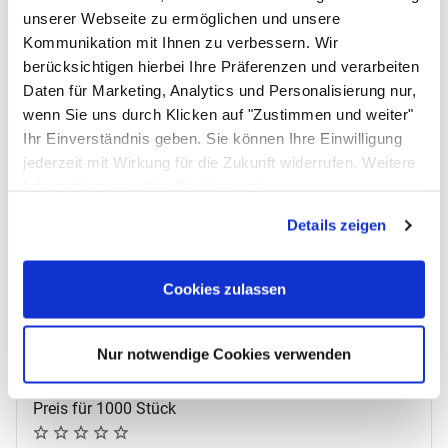
unserer Webseite zu ermöglichen und unsere
Kommunikation mit Ihnen zu verbessern. Wir
berücksichtigen hierbei Ihre Präferenzen und verarbeiten
Daten für Marketing, Analytics und Personalisierung nur,
wenn Sie uns durch Klicken auf "Zustimmen und weiter"
Ihr Einverständnis geben. Sie können Ihre Einwilligung
jederzeit mit Wirkung für die Zukunft widerrufen. Weitere
Informationen zu den Cookies und
Anpassungsmöglichkeiten finden Sie unter dem Button
Details zeigen
"Details anzeigen".
Flachbeutel wiederverschließbar 250 x 300 mm
Cookies zulassen
Artikelnummer: 10004939;0
Material PE-Folie (LDPE)
Elektrische Eigenschaft Oberflächenwiderstand (RS) <
Nur notwendige Cookies verwenden
1 x 10e11 Ohm
Preis für 1000 Stück
Noch keine Bewertungen abgegeben
0 Bewertungen