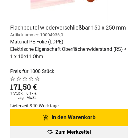
Flachbeutel wiederverschließbar 150 x 250 mm
Artikelnummer: 10004936;0
Material PE-Folie (LDPE)
Elektrische Eigenschaft Oberflächenwiderstand (RS) <
1 x 10e11 Ohm
Preis für 1000 Stück
Noch keine Bewertungen abgegeben
0 Bewertungen
171
,
50
€
1 Stück =
0
,
17
€
Steuerhinweis:
zzgl. MwSt.
Lieferzeit 5-10 Werktage
In den Warenkorb
Zum Merkzettel