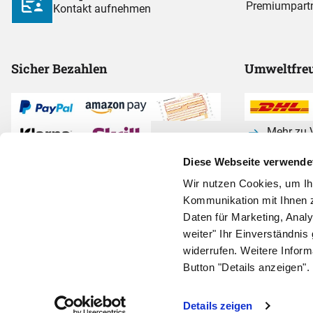
Premiumpart
Kontakt aufnehmen
Sicher Bezahlen
Umweltfreu
Mehr zu V
Diese Webseite verwende
Alle Zahlarten anzeigen
Wir nutzen Cookies, um I
Kommunikation mit Ihnen z
Daten für Marketing, Anal
weiter" Ihr Einverständnis 
widerrufen. Weitere Infor
Button "Details anzeigen".
AGB
Impressum
Widerruf
Datenschutz
Vertrag widerrufen
Co
Details zeigen