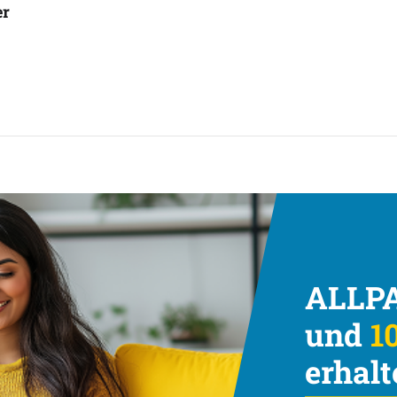
er
ALLPA
und
10
erhalt