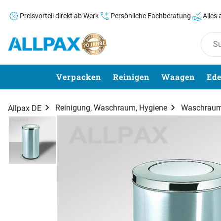
Preisvorteil direkt ab Werk
Persönliche Fachberatung
Alles
Zum Hauptinhalt springen
Verpacken
Reinigen
Waagen
Ede
Reinigung, Waschraum, Hygiene
Waschraum 
Allpax DE
Produktgalerie
Zur Kaufbox springen