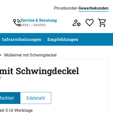
Privatkunden
Gewerbekunden
Preisliste:
Service & Beratung
04961 / 664990
Service & Beratung unter 04961 / 77 5
Infrarotheizungen
Empfehlungen
Mülleimer mit Schwingdeckel
mit Schwingdeckel
7
abgegeben
hichtet
Edelstahl
zeit 5-10 Werktage