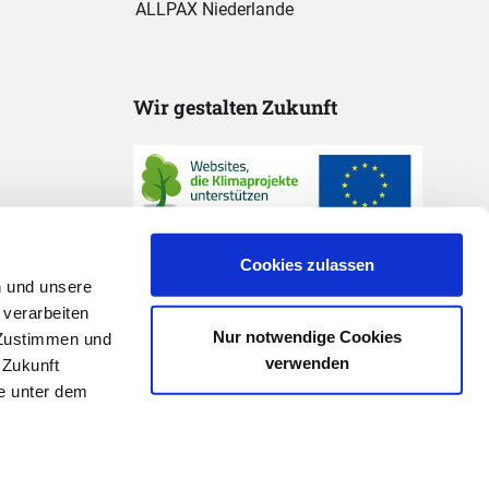
ALLPAX Niederlande
Wir gestalten Zukunft
Cookies zulassen
n und unsere
 verarbeiten
Nur notwendige Cookies
 "Zustimmen und
verwenden
 Zukunft
e unter dem
* Preisangaben exkl. gesetzl. MwSt. und zzgl.
Versandkosten
sprünglicher Preis des Händlers, Unverbindliche Preisempfehlung des Herstellers