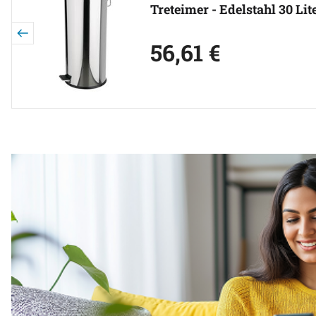
Treteimer - Edelstahl 30 Lit
56
,
61
€