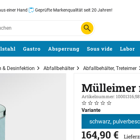
 aus einer Hand
Geprüfte Markenqualität seit 20 Jahren!
lstahl
Gastro
Absperrung
Sous vide
Labor
& Desinfektion
Abfallbehälter
Abfallbehälter, Treteimer
Mülleimer 
Artikelnummer: 10001316;58
Noch keine Bewertungen 
0 Bewertungen
Variante
schwarz, pulverbesc
164
,
90
€
Liefer