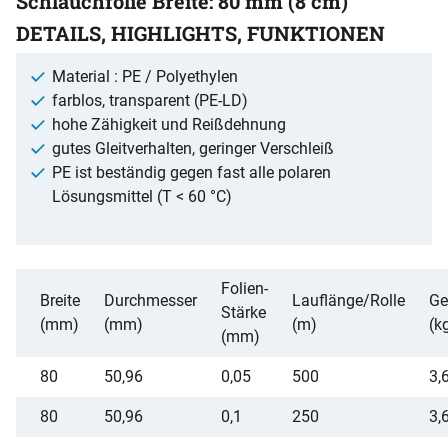
Schlauchfolie Breite: 80 mm (8 cm)
DETAILS, HIGHLIGHTS, FUNKTIONEN
Material : PE / Polyethylen
farblos, transparent (PE-LD)
hohe Zähigkeit und Reißdehnung
gutes Gleitverhalten, geringer Verschleiß
PE ist beständig gegen fast alle polaren
Lösungsmittel (T < 60 °C)
Folien-
Breite
Durchmesser
Lauflänge/Rolle
Ge
Stärke
(mm)
(mm)
(m)
(k
(mm)
80
50,96
0,05
500
3,
80
50,96
0,1
250
3,