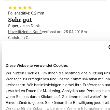
5 von 5
Folienstärke: 0,2 mm
Sehr gut
Super, vielen Dank
Unverifizierter Kauf
verfasst am 28.04.2015 von
Christoph C.
0 von 0
Kunden fanden diese Bewertung hilfreich.
5 von 5
Folienstärke: 0,2 mm
Diese Webseite verwendet Cookies
Sehr gut
Wir nutzen Cookies, um Ihnen die bestmögliche Nutzung uns
Allwes i.o
Webseite zu ermöglichen und unsere Kommunikation mit Ihn
Unverifizierter Kauf
verfasst am 22.07.2015 von
verbessern. Wir berücksichtigen hierbei Ihre Präferenzen un
Marita M.
verarbeiten Daten für Marketing, Analytics und Personalisier
0 von 0
Kunden fanden diese Bewertung hilfreich.
wenn Sie uns durch Klicken auf "Zustimmen und weiter" Ihr
Einverständnis geben. Sie können Ihre Einwilligung jederzeit
5 von 5
Wirkung für die Zukunft widerrufen. Weitere Informationen z