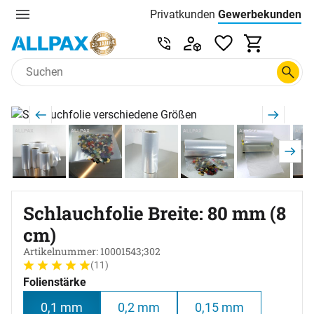
Privatkunden
Gewerbekunden
Menu
Preisliste:
Service & Beratung unter 0
Zum Hauptinhalt springen
Produktgalerie
Zur Kaufbox springen
Schlauchfolie Breite: 80 mm (8
cm)
Artikelnummer: 10001543;302
(11)
Bewertung: 5 von 5 (11 Bewertungen)
11 Bewertungen
Folienstärke
0,1 mm
0,2 mm
0,15 mm