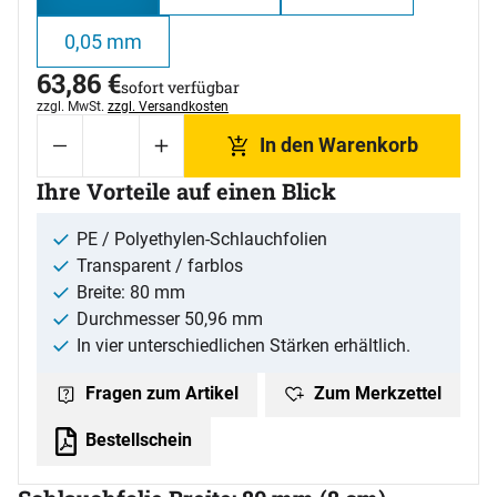
0,05 mm
63
,
86
€
sofort verfügbar
Steuerhinweis:
zzgl. MwSt.
zzgl. Versandkosten
In den Warenkorb
Ihre Vorteile auf einen Blick
PE / Polyethylen-Schlauchfolien
Transparent / farblos
Breite: 80 mm
Durchmesser 50,96 mm
In vier unterschiedlichen Stärken erhältlich.
Zum Merkzettel
Fragen zum Artikel
Bestellschein