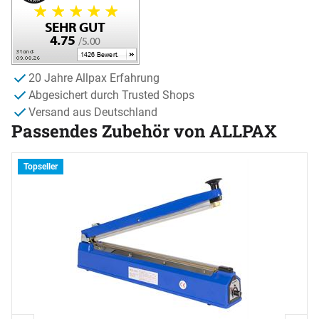
20 Jahre Allpax Erfahrung
Abgesichert durch Trusted Shops
Versand aus Deutschland
Passendes Zubehör von ALLPAX
Zubehör überspringen
T
Topseller
B
5
s