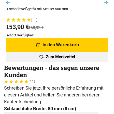
Tischschweißgerät mit Messer 500 mm
(11)
Bewertung: 5 von 5 (11 Bewertungen)
11 Bewertungen
jetzt:
153
,
90
€
statt:
168
,
92
€
sofort verfügbar
In den Warenkorb
Zum Merkzettel
Bewertungen - das sagen unsere
Kunden
(11)
Bewertung: 5 von 5 (11 Bewertungen)
11 Bewertungen
Schreiben Sie jetzt Ihre persönliche Erfahrung mit
diesem Artikel und helfen Sie anderen bei deren
Kaufentscheidung
Schlauchfolie Breite: 80 mm (8 cm)