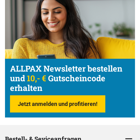
ALLPAX Newsletter bestellen
und
10,- €
Gutscheincode
erhalten
Jetzt anmelden und profitieren!
Bestell- & Seviceanfragen