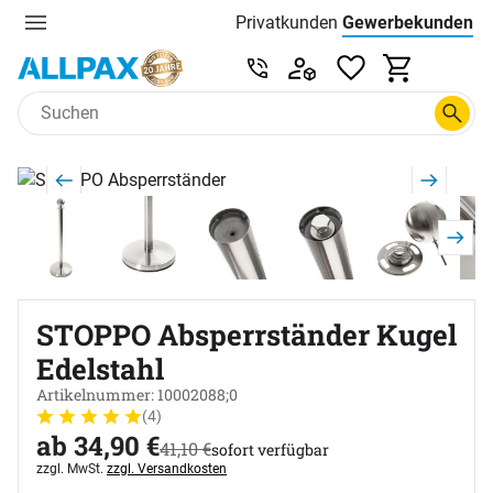
Privatkunden
Gewerbekunden
Menu
Preisliste:
Service & Beratung unter 0
Zum Hauptinhalt springen
Produktgalerie
Zur Kaufbox springen
STOPPO Absperrständer Kugel
Edelstahl
Artikelnummer: 10002088;0
(4)
Bewertung: 5 von 5 (4 Bewertungen)
4 Bewertungen
jetzt:
ab:
ab
34
,
90
€
statt:
41
,
10
€
sofort verfügbar
Steuerhinweis:
zzgl. MwSt.
zzgl. Versandkosten