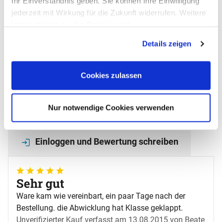
Ihr Einverständnis geben. Sie können Ihre Einwilligung
jederzeit mit Wirkung für die Zukunft widerrufen. Weitere
Zum Merkzettel
Informationen zu den Cookies und
Anpassungsmöglichkeiten finden Sie unter dem Button
Bewertungen - das sagen unsere
Details zeigen
"Details anzeigen".
Kunden
(4)
Bewertung: 5 von 5 (4 Bewertungen)
4 Bewertungen
Cookies zulassen
Schreiben Sie jetzt Ihre persönliche Erfahrung mit
diesem Artikel und helfen Sie anderen bei deren
Kaufentscheidung
Nur notwendige Cookies verwenden
STOPPO Absperrständer Kugel Edelstahl
Einloggen und Bewertung schreiben
5 von 5
Sehr gut
Ware kam wie vereinbart, ein paar Tage nach der
Bestellung. die Abwicklung hat Klasse geklappt.
Unverifizierter Kauf
verfasst am 13.08.2015 von Beate