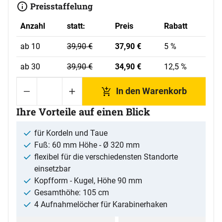
Preisstaffelung
Anzahl
statt:
Preis
Rabatt
statt:
Rabatt
ab 10
39,
90
€
37,
90
€
5
%
statt:
Rabatt
ab 30
39,
90
€
34,
90
€
12,5
%
In den Warenkorb
Ihre Vorteile auf einen Blick
für Kordeln und Taue
Fuß: 60 mm Höhe - Ø 320 mm
flexibel für die verschiedensten Standorte
einsetzbar
Kopfform - Kugel, Höhe 90 mm
Gesamthöhe: 105 cm
4 Aufnahmelöcher für Karabinerhaken