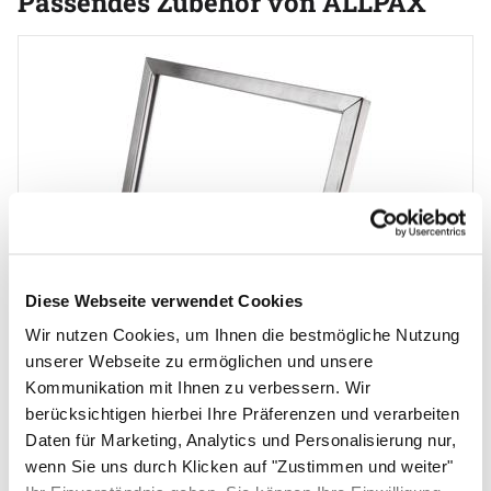
Passendes Zubehör von ALLPAX
Zubehör überspringen
S
B
3
s
Diese Webseite verwendet Cookies
STOPPO Info-Tafel, quer, für Pfosten mit Kordeln
Wir nutzen Cookies, um Ihnen die bestmögliche Nutzung
unserer Webseite zu ermöglichen und unsere
(1)
Kommunikation mit Ihnen zu verbessern. Wir
Bewertung: 5 von 5 (1 Bewertungen)
1 Bewertung
23
,
90
€
berücksichtigen hierbei Ihre Präferenzen und verarbeiten
Daten für Marketing, Analytics und Personalisierung nur,
sofort verfügbar
wenn Sie uns durch Klicken auf "Zustimmen und weiter"
In den Warenkorb