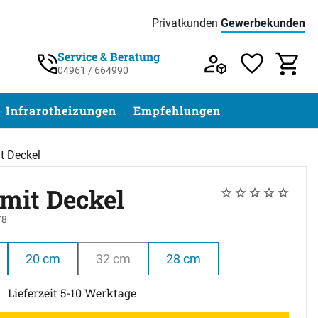
Privatkunden
Gewerbekunden
Preisliste:
Service & Beratung
04961 / 664990
Service & Beratung unter 04961 / 77 5
Infrarotheizungen
Empfehlungen
t Deckel
 mit Deckel
Noch keine Bewert
0 Bewertungen
78
20 cm
32 cm
28 cm
Lieferzeit 5-10 Werktage