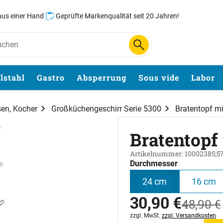
 aus einer Hand
Geprüfte Markenqualität seit 20 Jahren!
lstahl
Gastro
Absperrung
Sous vide
Labor
sen, Kocher
Großküchengeschirr Serie 5300
Bratentopf mi
Bratentopf
Artikelnummer: 10002385;5
Durchmesser
24 cm
16 cm
jetzt:
30
,
90
€
statt:
48
,
90
€
Steuerhinweis:
zzgl. MwSt.
zzgl. Versandkosten