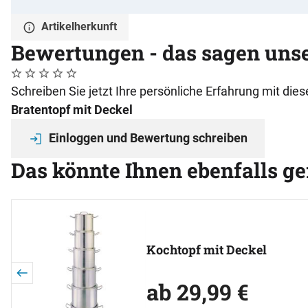
Artikelherkunft
Bewertungen - das sagen uns
Noch keine Bewertungen abgegeben
0 Bewertungen
Schreiben Sie jetzt Ihre persönliche Erfahrung mit di
Bratentopf mit Deckel
Einloggen und Bewertung schreiben
Das könnte Ihnen ebenfalls ge
Artikel überspringen
Kochtopf mit Deckel
ab:
ab
29
,
99
€