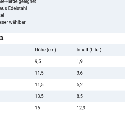
ohle-Herde geeignet
 aus Edelstahl
el
sser wählbar
n
Höhe (cm)
Inhalt (Liter)
9,5
1,9
11,5
3,6
11,5
5,2
13,5
8,5
16
12,9