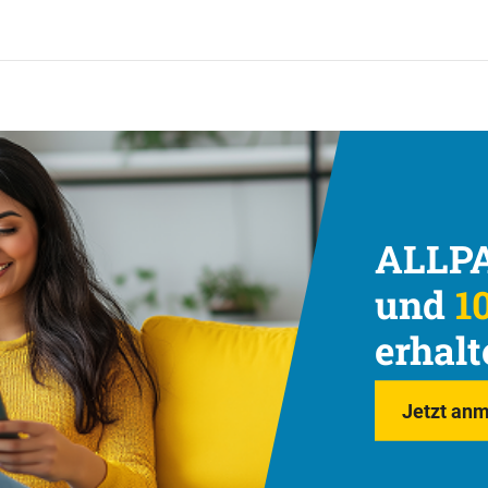
ALLPA
und
10
erhalt
Jetzt anm