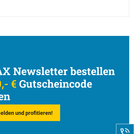
X Newsletter bestellen
,- €
Gutscheincode
en
elden und profitieren!