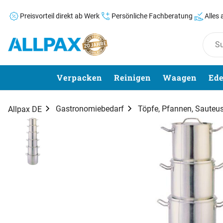
Preisvorteil direkt ab Werk
Persönliche Fachberatung
Alles
Zum Hauptinhalt springen
Verpacken
Reinigen
Waagen
Ede
Gastronomiebedarf
Töpfe, Pfannen, Sauteu
Allpax DE
Produktgalerie
Zur Kaufbox springen