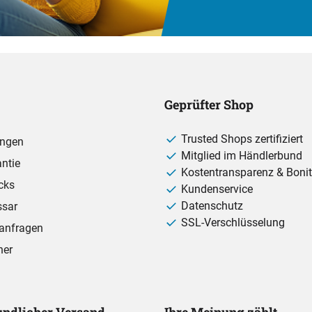
Geprüfter Shop
Trusted Shops zertifiziert
ungen
Mitglied im Händlerbund
ntie
Kostentransparenz & Bonit
cks
Kundenservice
Datenschutz
ssar
SSL-Verschlüsselung
anfragen
ner
ndlicher Versand
Ihre Meinung zählt