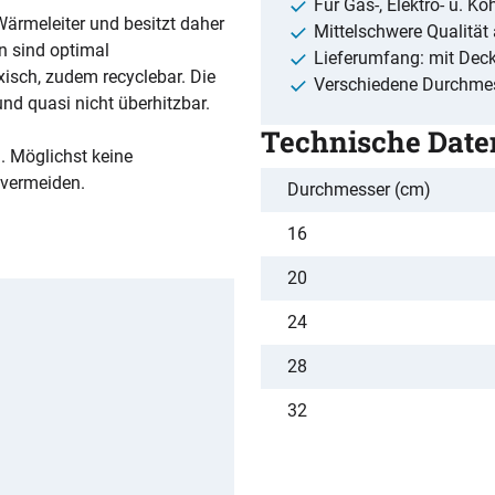
Für Gas-, Elektro- u. K
 Wärmeleiter und besitzt daher
Mittelschwere Qualität
n sind optimal
Lieferumfang: mit Deck
oxisch, zudem recyclebar. Die
Verschiedene Durchme
 und quasi nicht überhitzbar.
Technische Date
. Möglichst keine
 vermeiden.
Durchmesser (cm)
16
20
24
28
32