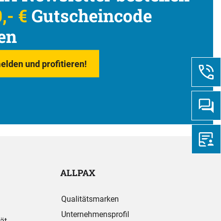
,- €
Gutscheincode
en
elden und profitieren!
ALLPAX
Qualitätsmarken
Unternehmensprofil
ät