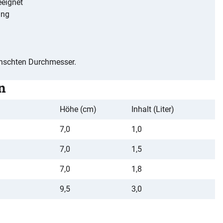
eignet
ung
ünschten Durchmesser.
n
Höhe (cm)
Inhalt (Liter)
7,0
1,0
7,0
1,5
7,0
1,8
9,5
3,0