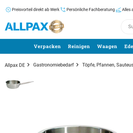
Preisvorteil direkt ab Werk
Persönliche Fachberatung
Alles
Zum Hauptinhalt springen
Verpacken
Reinigen
Waagen
Ede
Gastronomiebedarf
Töpfe, Pfannen, Sauteu
Allpax DE
Produktgalerie
Zur Kaufbox springen