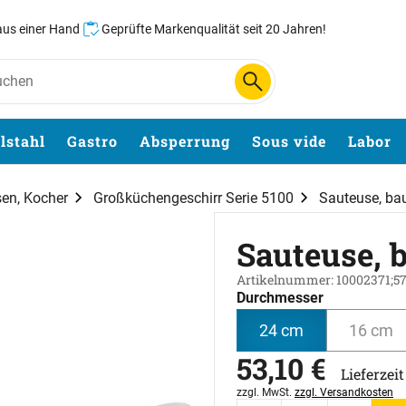
 aus einer Hand
Geprüfte Markenqualität seit 20 Jahren!
lstahl
Gastro
Absperrung
Sous vide
Labor
sen, Kocher
Großküchengeschirr Serie 5100
Sauteuse, ba
Sauteuse, 
Artikelnummer: 10002371;5
Durchmesser
24 cm
16 cm
53
,
10
€
Lieferzei
Steuerhinweis:
zzgl. MwSt.
zzgl. Versandkosten