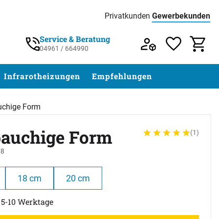
Privatkunden
Gewerbekunden
Preisliste:
Service & Beratung
04961 / 664990
Service & Beratung unter 04961 / 77 5
Infrarotheizungen
Empfehlungen
uchige Form
bauchige Form
(1)
Bewertung: 5 von 5 (
1 Bewertung
78
18 cm
20 cm
t 5-10 Werktage