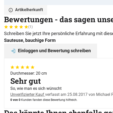
Artikelherkunft
Bewertungen - das sagen uns
(1)
Bewertung: 5 von 5 (1 Bewertungen)
1 Bewertung
Schreiben Sie jetzt Ihre persönliche Erfahrung mit di
Sauteuse, bauchige Form
Einloggen und Bewertung schreiben
5 von 5
Durchmesser: 20 cm
Sehr gut
So, wie man es sich wünscht
Unverifizierter Kauf
verfasst am 25.08.2017 von Michael P
0 von 0
Kunden fanden diese Bewertung hilfreich.
Das könnte Ihnen ebenfalls ge