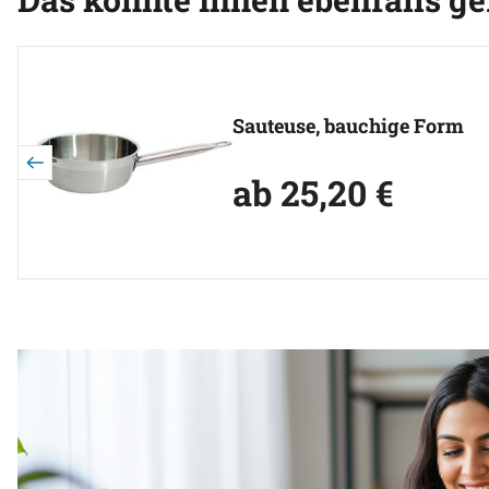
Artikel überspringen
Sauteuse, bauchige Form
ab:
ab
25
,
20
€