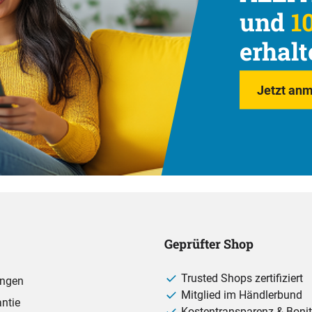
und
10
erhalt
Jetzt anm
Geprüfter Shop
Trusted Shops zertifiziert
ungen
Mitglied im Händlerbund
ntie
Kostentransparenz & Bonit