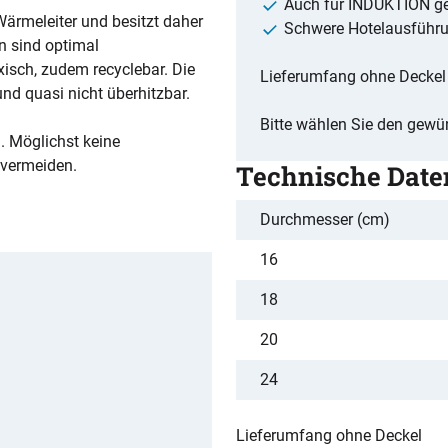
Auch für INDUKTION ge
 Wärmeleiter und besitzt daher
Schwere Hotelausführ
n sind optimal
oxisch, zudem recyclebar. Die
Lieferumfang ohne Deckel
 und quasi nicht überhitzbar.
Bitte wählen Sie den gew
. Möglichst keine
 vermeiden.
Technische Date
Durchmesser (cm)
16
18
20
24
Lieferumfang ohne Deckel