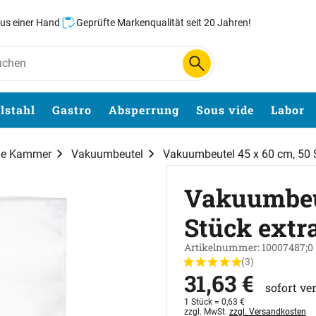
aus einer Hand
Geprüfte Markenqualität seit 20 Jahren!
lstahl
Gastro
Absperrung
Sous vide
Labor
hne Kammer
Vakuumbeutel
Vakuumbeutel 45 x 60 cm, 50 S
Vakuumbeut
Stück extr
Artikelnummer: 10007487;0
(3)
Bewertung: 5 von 5 (3 Bew
3 Bewertungen
31
,
63
€
sofort ve
1 Stück =
0
,
63
€
Steuerhinweis:
zzgl. MwSt.
zzgl. Versandkosten