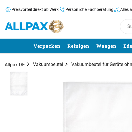
Preisvorteil direkt ab Werk
Persönliche Fachberatung
Alles 
Zum Hauptinhalt springen
Verpacken
Reinigen
Waagen
Ede
Vakuumbeutel
Vakuumbeutel für Geräte o
Allpax DE
Produktgalerie
Zur Kaufbox springen