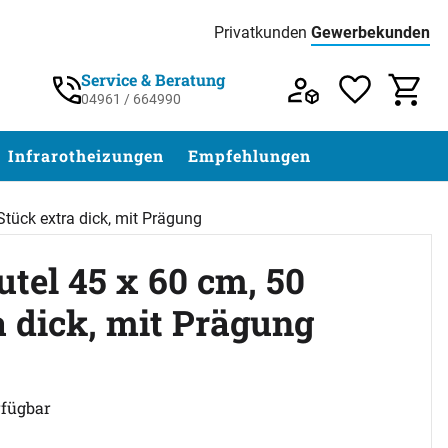
Privatkunden
Gewerbekunden
Preisliste:
Service & Beratung
04961 / 664990
Service & Beratung unter 04961 / 77 5
Infrarotheizungen
Empfehlungen
tück extra dick, mit Prägung
el 45 x 60 cm, 50
a dick, mit Prägung
ertungen)
rfügbar