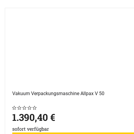
Zubehör überspringen
Vakuum Verpackungsmaschine Allpax V 50
Noch keine Bewertungen abgegeben
0 Bewertungen
1.390
,
40
€
sofort verfügbar