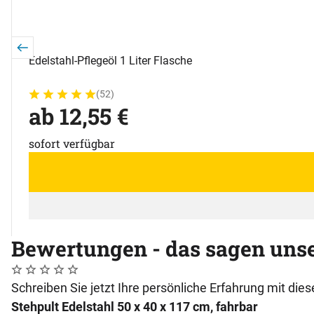
Edelstahl-Pflegeöl 1 Liter Flasche
(52)
Bewertung: 5 von 5 (52 Bewertungen)
52 Bewertungen
ab:
ab
12
,
55
€
sofort verfügbar
Bewertungen - das sagen uns
Noch keine Bewertungen abgegeben
0 Bewertungen
Schreiben Sie jetzt Ihre persönliche Erfahrung mit di
Stehpult Edelstahl 50 x 40 x 117 cm, fahrbar