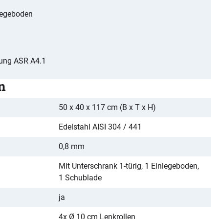
legeboden
ung ASR A4.1
n
50 x 40 x 117 cm (B x T x H)
Edelstahl AISI 304 / 441
0,8 mm
Mit Unterschrank 1-türig, 1 Einlegeboden,
1 Schublade
ja
4x Ø 10 cm Lenkrollen