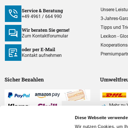
Unsere Leist
Service & Beratung
+49 4961 / 664 990
3-Jahres-Gara
Tipps und Tri
Wir beraten Sie gerne!
Zum Kontaktforumular
Lexikon - Glo
Kooperations
oder per E-Mail
Premiumpart
Kontakt aufnehmen
Sicher Bezahlen
Umweltfreu
Mehr zu V
Diese Webseite verwende
Alle Zahlarten anzeigen
Wir nutzen Cookies, um I