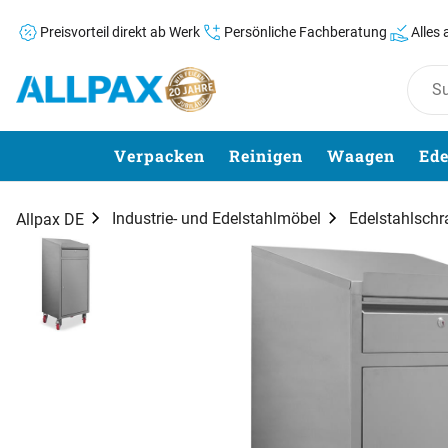
Preisvorteil direkt ab Werk
Persönliche Fachberatung
Alles
Zum Hauptinhalt springen
Verpacken
Reinigen
Waagen
Ede
Industrie- und Edelstahlmöbel
Edelstahlschr
Allpax DE
Produktgalerie
Zur Kaufbox springen