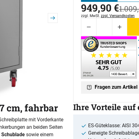
jetzt:
949
,
90
€
statt:
1.009
,
Steuerhinweis:
zzgl. MwSt.
zzgl. Versandkosten
Fragen zum Artikel
17 cm, fahrbar
Ihre Vorteile auf
Schreibplatte mit Vorderkante
ES-Güteklasse: AISI 304,
inkerbungen an beiden Seiten
Geneigte Schreibablage
Schublade
sowie einem