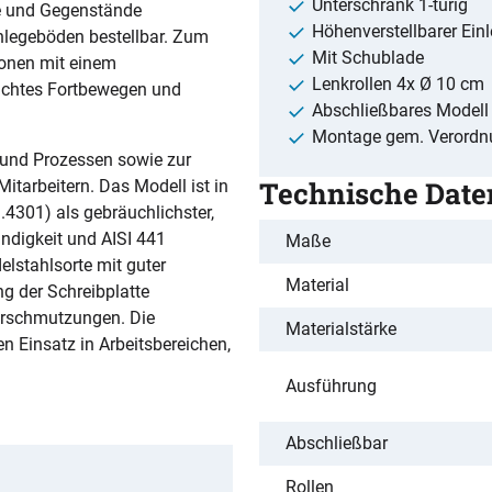
Unterschrank 1-türig
 und Gegenstände
Höhenverstellbarer Ein
nlegeböden bestellbar. Zum
Mit Schublade
ionen mit einem
Lenkrollen 4x Ø 10 cm
eichtes Fortbewegen und
Abschließbares Modell
Montage gem. Verordn
 und Prozessen sowie zur
Technische Date
itarbeitern. Das Modell ist in
.4301) als gebräuchlichster,
ndigkeit und AISI 441
Maße
elstahlsorte mit guter
Material
ng der Schreibplatte
rschmutzungen. Die
Materialstärke
n Einsatz in Arbeitsbereichen,
Ausführung
Abschließbar
Rollen