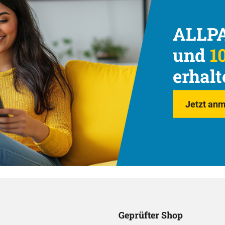
ALLPA
und
10
erhalt
Jetzt anm
Geprüfter Shop