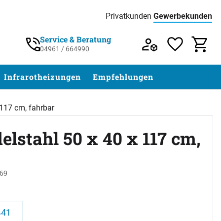
Privatkunden
Gewerbekunden
Preisliste:
Service & Beratung
04961 / 664990
Service & Beratung unter 04961 / 77 5
Infrarotheizungen
Empfehlungen
 117 cm, fahrbar
elstahl 50 x 40 x 117 cm,
669
abgegeben
441