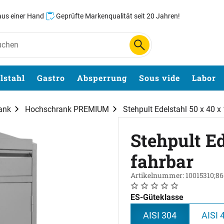
 aus einer Hand
Geprüfte Markenqualität seit 20 Jahren!
lstahl
Gastro
Absperrung
Sous vide
Labor
ank
Hochschrank PREMIUM
Stehpult Edelstahl 50 x 40 x
Stehpult Ed
fahrbar
Artikelnummer: 10015310;8
Noch keine Bewertungen 
0 Bewertungen
ES-Güteklasse
AISI 304
AISI 