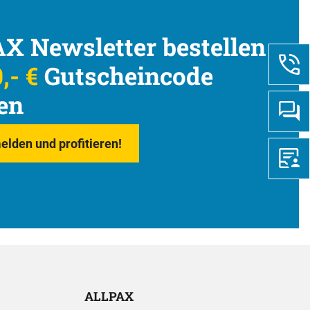
X Newsletter bestellen
,- €
Gutscheincode
en
elden und profitieren!
ALLPAX