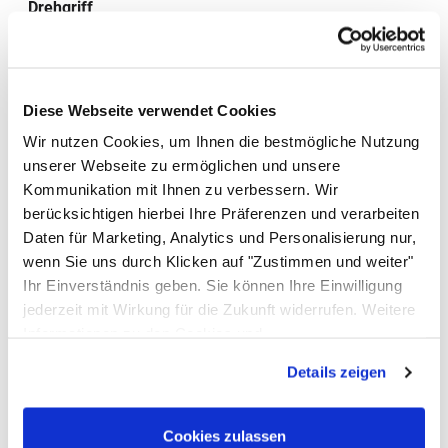
Drehgriff
Zeiteinstellung
1–15 min, ±5 %, Dauerbetrieb möglich
Netzspannung
Diese Webseite verwendet Cookies
230 V~, 50/60 Hz
Wir nutzen Cookies, um Ihnen die bestmögliche Nutzung
Netzkabel
unserer Webseite zu ermöglichen und unsere
2 m, fest am Gerät
Kommunikation mit Ihnen zu verbessern. Wir
Schutzklasse
berücksichtigen hierbei Ihre Präferenzen und verarbeiten
IP32
Daten für Marketing, Analytics und Personalisierung nur,
wenn Sie uns durch Klicken auf "Zustimmen und weiter"
Ablauf
Ihr Einverständnis geben. Sie können Ihre Einwilligung
Kugelhahn G ½ mit 50 cm Schlauch, links
jederzeit mit Wirkung für die Zukunft widerrufen. Weitere
Griffe
Informationen zu den Cookies und
An den Seiten
Anpassungsmöglichkeiten finden Sie unter dem Button
Details zeigen
Funktionen
"Details anzeigen".
SweepTec, Heizung, Dauerbetrieb möglich
Passendes Zubehör von ALLPAX
Cookies zulassen