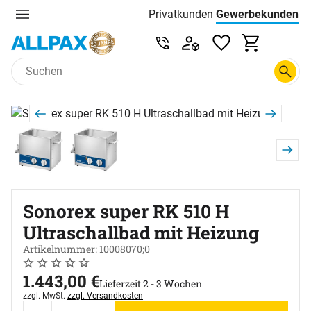
Privatkunden
Gewerbekunden
Menu
Preisliste:
Service & Beratung unter 0
Zum Hauptinhalt springen
Produktgalerie
Zur Kaufbox springen
Sonorex super RK 510 H
Ultraschallbad mit Heizung
Artikelnummer: 10008070;0
Noch keine Bewertungen abgegeben
0 Bewertungen
1.443
,
00
€
Lieferzeit 2 - 3 Wochen
Steuerhinweis:
zzgl. MwSt.
zzgl. Versandkosten