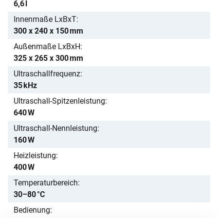
6,6 l
Innenmaße LxBxT
300 x 240 x 150 mm
Außenmaße LxBxH
325 x 265 x 300 mm
Ultraschallfrequenz
35 kHz
Ultraschall-Spitzenleistung
640 W
Ultraschall-Nennleistung
160 W
Heizleistung
400 W
Temperaturbereich
30–80 °C
Bedienung