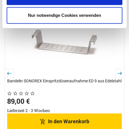
Zubehör überspringen
S
Nur notwendige Cookies verwenden
N
0
L
Bandelin SONOREX Einspritzdüsenaufnahme ED 9 aus Edelstahl
Noch keine Bewertungen abgegeben
0 Bewertungen
89
,
00
€
Lieferzeit 2 - 3 Wochen
In den Warenkorb