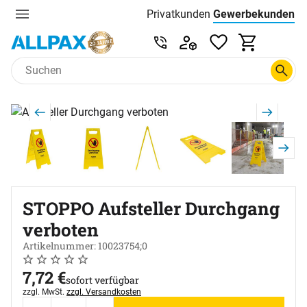
Privatkunden
Gewerbekunden
Menu
Preisliste:
Service & Beratung unter 0
Zum Hauptinhalt springen
Produktgalerie
Zur Kaufbox springen
STOPPO Aufsteller Durchgang
verboten
Artikelnummer: 10023754;0
Noch keine Bewertungen abgegeben
0 Bewertungen
7
,
72
€
sofort verfügbar
Steuerhinweis:
zzgl. MwSt.
zzgl. Versandkosten