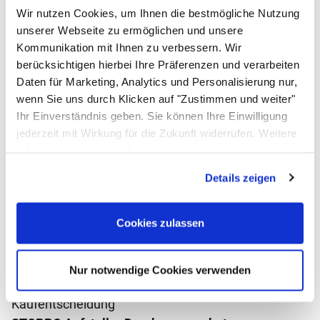
Wir nutzen Cookies, um Ihnen die bestmögliche Nutzung
unserer Webseite zu ermöglichen und unsere
STOPPO XL Magnet Absperrband ausziehbar Wandmontage
Kommunikation mit Ihnen zu verbessern. Wir
gelb schwarz 5 m, Kassette gelb
berücksichtigen hierbei Ihre Präferenzen und verarbeiten
(4)
Daten für Marketing, Analytics und Personalisierung nur,
Bewertung: 4 von 5 (4 Bewertungen)
4 Bewertungen
ab:
ab
39
,
90
€
wenn Sie uns durch Klicken auf "Zustimmen und weiter"
Ihr Einverständnis geben. Sie können Ihre Einwilligung
sofort verfügbar
jederzeit mit Wirkung für die Zukunft widerrufen. Weitere
In den Warenkorb
Informationen zu den Cookies und
Anpassungsmöglichkeiten finden Sie unter dem Button
Zum Merkzettel
Details zeigen
"Details anzeigen".
Bewertungen - das sagen unsere
Cookies zulassen
Kunden
Noch keine Bewertungen abgegeben
0 Bewertungen
Schreiben Sie jetzt Ihre persönliche Erfahrung mit
Nur notwendige Cookies verwenden
diesem Artikel und helfen Sie anderen bei deren
Kaufentscheidung