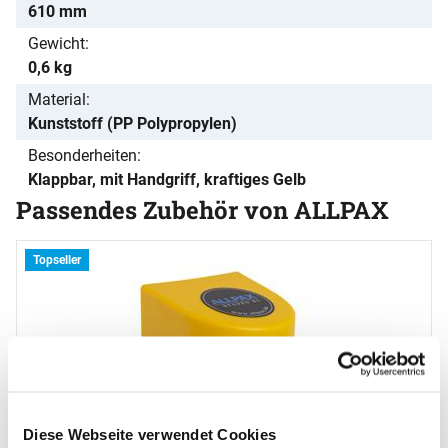
610 mm
Gewicht
0,6 kg
Material
Kunststoff (PP Polypropylen)
Besonderheiten
Klappbar, mit Handgriff, kraftiges Gelb
Passendes Zubehör von ALLPAX
Zubehör überspringen
S
Topseller
B
1
s
Diese Webseite verwendet Cookies