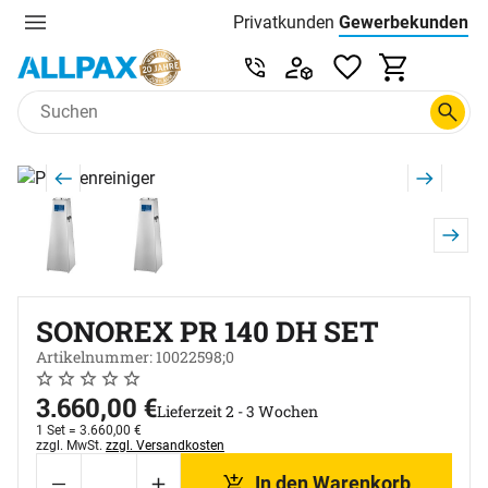
Privatkunden
Gewerbekunden
Menu
Preisliste:
Service & Beratung unter 0
Zum Hauptinhalt springen
Produktgalerie
Zur Kaufbox springen
SONOREX PR 140 DH SET
Artikelnummer: 10022598;0
Noch keine Bewertungen abgegeben
0 Bewertungen
3.660
,
00
€
Lieferzeit 2 - 3 Wochen
1 Set =
3.660
,
00
€
Steuerhinweis:
zzgl. MwSt.
zzgl. Versandkosten
In den Warenkorb