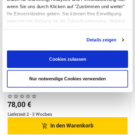
Zubehör überspringen
wenn Sie uns durch Klicken auf "Zustimmen und weiter"
Ihr Einverständnis geben. Sie können Ihre Einwilligung
jederzeit mit Wirkung für die Zukunft widerrufen. Weitere
Informationen zu den Cookies und
Anpassungsmöglichkeiten finden Sie unter dem Button
Details zeigen
"Details anzeigen".
Cookies zulassen
Nur notwendige Cookies verwenden
Bandelin Edelstahldeckel D 140 D für SONOREX PR 140 DH
Noch keine Bewertungen abgegeben
0 Bewertungen
78
,
00
€
Lieferzeit 2 - 3 Wochen
In den Warenkorb