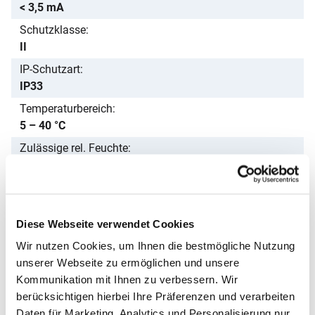
< 3,5 mA
Schutzklasse
II
IP-Schutzart
IP33
Temperaturbereich
5 – 40 °C
Zulässige rel. Feuchte
bis 31 °C: 80 %, bis 40 °C: 50 %
Material
Edelstahl 1.4301
Diese Webseite verwendet Cookies
Lieferumfang
Pipettenreiniger PR 140 DH, Pipettenkorb K 140 B,
Wir nutzen Cookies, um Ihnen die bestmögliche Nutzung
Deckel D 140 D, TICKOPUR R 33 (5 l), TICKOPUR TR 3
unserer Webseite zu ermöglichen und unsere
(1 l)
Kommunikation mit Ihnen zu verbessern. Wir
Passendes Zubehör von ALLPAX
berücksichtigen hierbei Ihre Präferenzen und verarbeiten
Daten für Marketing, Analytics und Personalisierung nur,