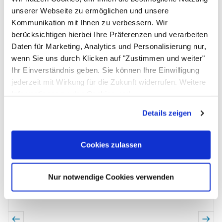
IPX2
unserer Webseite zu ermöglichen und unsere
Schutzklasse
Kommunikation mit Ihnen zu verbessern. Wir
I
berücksichtigen hierbei Ihre Präferenzen und verarbeiten
Lieferumfang
Daten für Marketing, Analytics und Personalisierung nur,
Ultraschallbad SC 255.2, Einhängekorb K 5 SC,
wenn Sie uns durch Klicken auf "Zustimmen und weiter"
TICKOPUR TR 3 – 1 L, Bedienungsanleitung
Ihr Einverständnis geben. Sie können Ihre Einwilligung
Passendes Zubehör von ALLPAX
jederzeit mit Wirkung für die Zukunft widerrufen. Weitere
Informationen zu den Cookies und
Zubehör überspringen
Anpassungsmöglichkeiten finden Sie unter dem Button
Details zeigen
"Details anzeigen".
Cookies zulassen
Nur notwendige Cookies verwenden