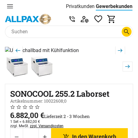
Privatkunden
Gewerbekunden
Menu
Preisliste:
Service & Beratung unter 0
Zum Hauptinhalt springen
Produktgalerie
Zur Kaufbox springen
SONOCOOL 255.2 Laborset
Artikelnummer: 10022608;0
Noch keine Bewertungen abgegeben
0 Bewertungen
6.882
,
00
€
Lieferzeit 2 - 3 Wochen
1 Set =
6.882
,
00
€
Steuerhinweis:
zzgl. MwSt.
zzgl. Versandkosten
In den Warenkorb