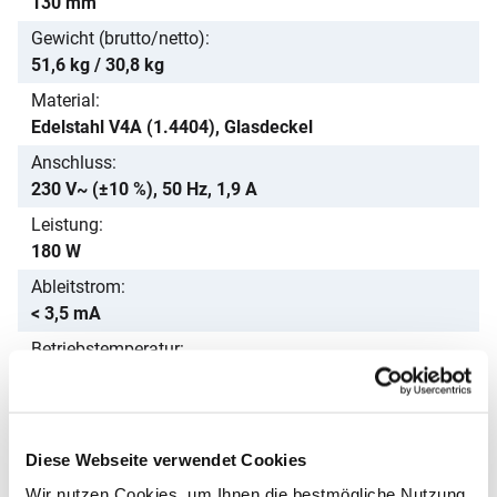
130 mm
Gewicht (brutto/netto)
51,6 kg / 30,8 kg
Material
Edelstahl V4A (1.4404), Glasdeckel
Anschluss
230 V~ (±10 %), 50 Hz, 1,9 A
Leistung
180 W
Ableitstrom
< 3,5 mA
Betriebstemperatur
+5 °C bis +40 °C
Relative Luftfeuchtigkeit
bis 31 °C: 80 % / bis 40 °C: 50 %
Diese Webseite verwendet Cookies
IP-Schutzart
Wir nutzen Cookies, um Ihnen die bestmögliche Nutzung