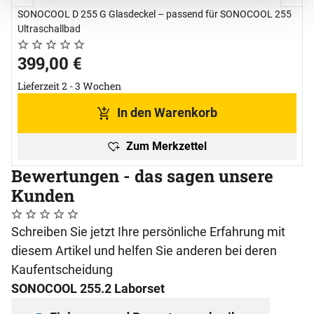
SONOCOOL D 255 G Glasdeckel – passend für SONOCOOL 255
Ultraschallbad
Noch keine Bewertungen abgegeben
0 Bewertungen
399
,
00
€
Lieferzeit 2 - 3 Wochen
In den Warenkorb
Zum Merkzettel
Bewertungen - das sagen unsere
Kunden
Noch keine Bewertungen abgegeben
0 Bewertungen
Schreiben Sie jetzt Ihre persönliche Erfahrung mit
diesem Artikel und helfen Sie anderen bei deren
Kaufentscheidung
SONOCOOL 255.2 Laborset